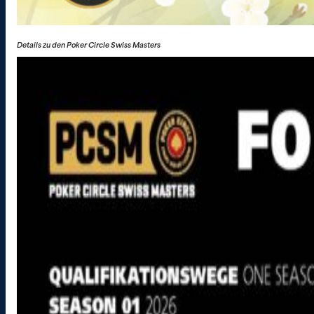
Details zu den Poker Circle Swiss Masters