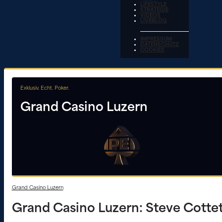
LIFESTYLE
STRATEGIE
VIDEOS
LIVEBLOG
IMPRESSUM
DATENSCHUTZ
COOKIES
Exklusiv. Echt. Poker.
Grand Casino Luzern
Grand Casino Luzern
Grand Casino Luzern: Steve Cottet