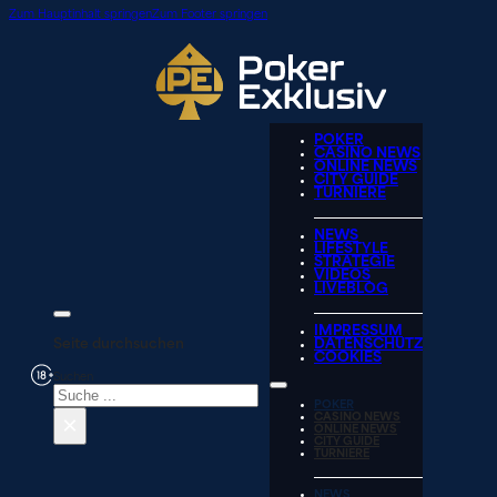
Zum Hauptinhalt springen
Zum Footer springen
POKER
CASINO NEWS
ONLINE NEWS
CITY GUIDE
TURNIERE
NEWS
LIFESTYLE
STRATEGIE
VIDEOS
LIVEBLOG
IMPRESSUM
Seite durchsuchen
DATENSCHUTZ
COOKIES
Suchen
POKER
×
CASINO NEWS
ONLINE NEWS
CITY GUIDE
TURNIERE
NEWS