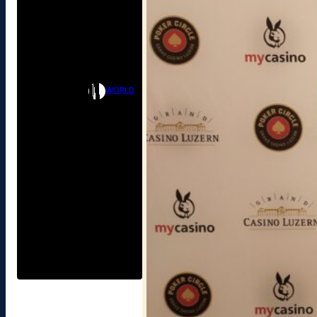
WORLD