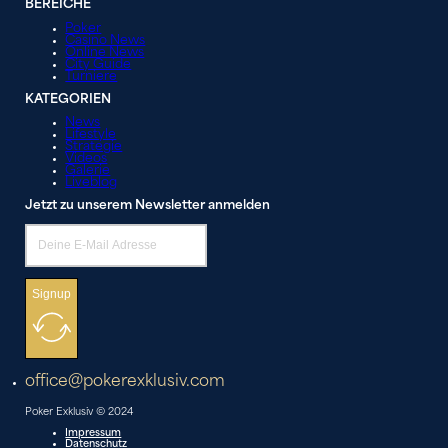
BEREICHE
Poker
Casino News
Online News
City Guide
Turniere
KATEGORIEN
News
Lifestyle
Strategie
Videos
Galerie
Liveblog
Jetzt zu unserem Newsletter anmelden
Signup
office@pokerexklusiv.com
Poker Exklusiv © 2024
Impressum
Datenschutz