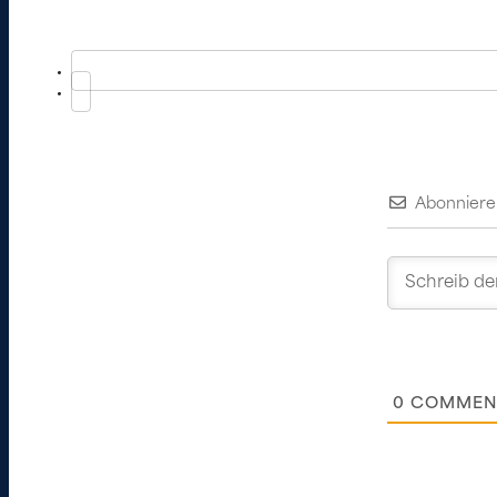
Abonniere
0
COMMEN