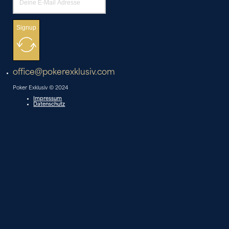
Signup
office@pokerexklusiv.com
Poker Exklusiv © 2024
Impressum
Datenschutz