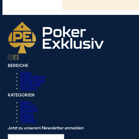
BEREICHE
Poker
Casino News
Online News
City Guide
Turniere
KATEGORIEN
News
Lifestyle
Strategie
Videos
Galerie
Liveblog
Jetzt zu unserem Newsletter anmelden