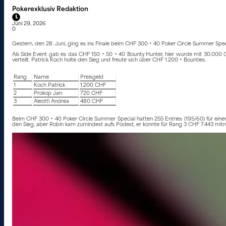
Pokerexklusiv Redaktion
Juni 29, 2026
0
Gestern, den 28. Juni, ging es ins Finale beim CHF 300 + 40 Poker Circle Summer Speci
Als Side Event gab es das CHF 150 + 50 + 40 Bounty Hunter, hier wurde mit 30.000
verteilt. Patrick Koch holte den Sieg und freute sich über CHF 1.200 + Bounties.
Rang
Name
Preisgeld
1
Koch Patrick
1.200 CHF
2
Prokop Jan
720 CHF
3
Aleotti Andrea
480 CHF
Beim CHF 300 + 40 Poker Circle Summer Special hatten 255 Entries (195/60) für einen P
den Sieg, aber Robin kam zumindest aufs Podest, er konnte für Rang 3 CHF 7.443 mit