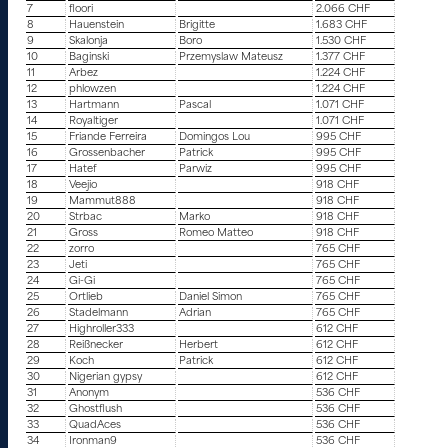
7
floori
2.066 CHF
8
Hauenstein
Brigitte
1.683 CHF
9
Skalonja
Boro
1.530 CHF
10
Baginski
Przemyslaw Mateusz
1.377 CHF
11
Arbez
1.224 CHF
12
phlowzen
1.224 CHF
13
Hartmann
Pascal
1.071 CHF
14
Royaltiger
1.071 CHF
15
Friande Ferreira
Domingos Lou
995 CHF
16
Grossenbacher
Patrick
995 CHF
17
Hatef
Parwiz
995 CHF
18
Veejio
918 CHF
19
Mammut888
918 CHF
20
Strbac
Marko
918 CHF
21
Gross
Romeo Matteo
918 CHF
22
zorro
765 CHF
23
Jeti
765 CHF
24
Gi-Gi
765 CHF
25
Ortlieb
Daniel Simon
765 CHF
26
Stadelmann
Adrian
765 CHF
27
Highroller333
612 CHF
28
Reißnecker
Herbert
612 CHF
29
Koch
Patrick
612 CHF
30
Nigerian gypsy
612 CHF
31
Anonym
536 CHF
32
Ghostflush
536 CHF
33
QuadAces
536 CHF
34
Ironman9
536 CHF