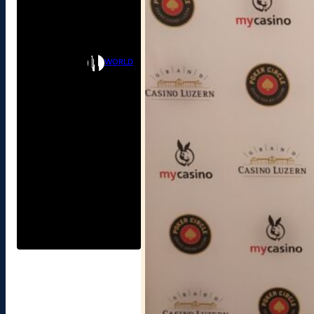
WORLD