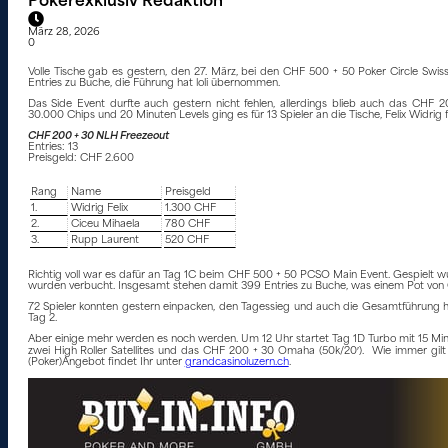
Pokerexklusiv Redaktion
März 28, 2026
0
Volle Tische gab es gestern, den 27. März, bei den CHF 500 + 50 Poker Circle Sw
Entries zu Buche, die Führung hat loli übernommen.
Das Side Event durfte auch gestern nicht fehlen, allerdings blieb auch das CHF 
30.000 Chips und 20 Minuten Levels ging es für 13 Spieler an die Tische, Felix Widrig
CHF 200 + 30 NLH Freezeout
Entries: 13
Preisgeld: CHF 2.600
Rang
Name
Preisgeld
1.
Widrig Felix
1.300 CHF
2.
Ciceu Mihaela
780 CHF
3.
Rupp Laurent
520 CHF
Richtig voll war es dafür an Tag 1C beim CHF 500 + 50 PCSO Main Event. Gespielt w
wurden verbucht. Insgesamt stehen damit 399 Entries zu Buche, was einem Pot von 
72 Spieler konnten gestern einpacken, den Tagessieg und auch die Gesamtführung holt
Tag 2.
Aber einige mehr werden es noch werden. Um 12 Uhr startet Tag 1D Turbo mit 15 Minu
zwei High Roller Satellites und das CHF 200 + 30 Omaha (50k/20′). Wie immer gilt
(Poker)Angebot findet Ihr unter
grandcasinoluzern.ch
.