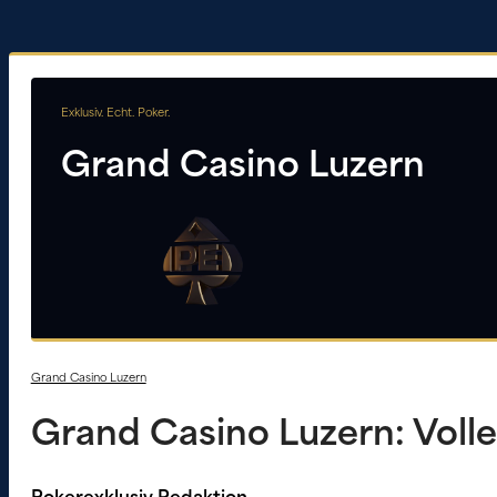
Exklusiv. Echt. Poker.
Grand Casino Luzern
Grand Casino Luzern
Grand Casino Luzern: Voll