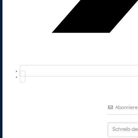
Abonniere