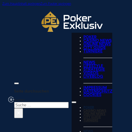
Zum Hauptinhalt springen
Zum Footer springen
POKER
CASINO NEWS
ONLINE NEWS
CITY GUIDE
TURNIERE
NEWS
LIFESTYLE
STRATEGIE
VIDEOS
LIVEBLOG
IMPRESSUM
Seite durchsuchen
DATENSCHUTZ
COOKIES
Suchen
POKER
×
CASINO NEWS
ONLINE NEWS
CITY GUIDE
TURNIERE
NEWS