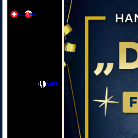
CH
SK
WORLD