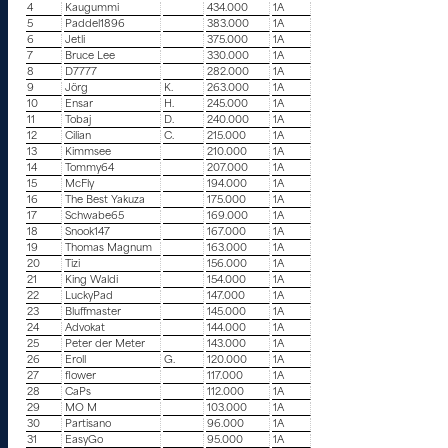
4
Kaugummi
434.000
1A
5
Paddel1896
383.000
1A
6
Jetli
375.000
1A
7
Bruce Lee
330.000
1A
8
D7777
282.000
1A
9
Jörg
K.
263.000
1A
10
Ensar
H.
245.000
1A
11
Tobaj
D.
240.000
1A
12
Cilian
C.
215.000
1A
13
Kimmsee
210.000
1A
14
Tommy64
207.000
1A
15
McFly
194.000
1A
16
The Best Yakuza
175.000
1A
17
Schwabe65
169.000
1A
18
Snook147
167.000
1A
19
Thomas Magnum
163.000
1A
20
Tizi
156.000
1A
21
King Waldi
154.000
1A
22
LuckyPad
147.000
1A
23
Bluffmaster
145.000
1A
24
Advokat
144.000
1A
25
Peter der Meter
143.000
1A
26
Eroll
G.
120.000
1A
27
flower
117.000
1A
28
CaPs
112.000
1A
29
MO M
103.000
1A
30
Partisano
96.000
1A
31
EasyGo
95.000
1A