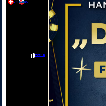
CH
SK
WORLD