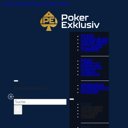
Zum Hauptinhalt springen
Zum Footer springen
POKER
CASINO NEWS
ONLINE NEWS
CITY GUIDE
TURNIERE
NEWS
LIFESTYLE
STRATEGIE
VIDEOS
LIVEBLOG
IMPRESSUM
Seite durchsuchen
DATENSCHUTZ
COOKIES
Suchen
POKER
×
CASINO NEWS
ONLINE NEWS
CITY GUIDE
TURNIERE
NEWS