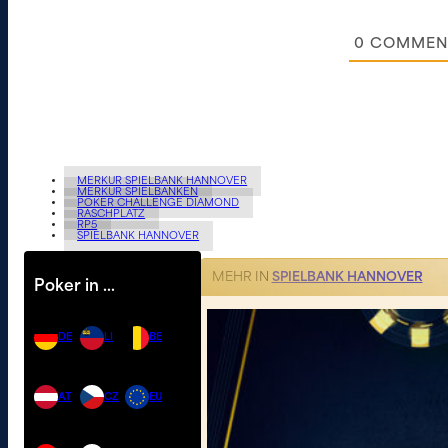
0
COMMEN
MERKUR SPIELBANK HANNOVER
MERKUR SPIELBANKEN
POKER CHALLENGE DIAMOND
RASCHPLATZ
RP5
SPIELBANK HANNOVER
MEHR IN
SPIELBANK HANNOVER
Poker in …
DE
LI
BE
AT
CZ
EU