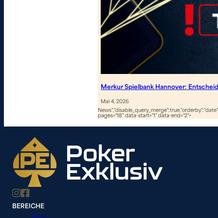
Merkur Spielbank Hannover: Entscheid
Mai 4, 2026
News","disable_query_merge":true,"orderby":"date","
pages="18" data-start="1" data-end="2">
BEREICHE