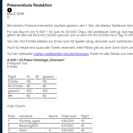
Pokerexklusiv Redaktion
Mai 2, 2026
0
Bei bestem Frühsommerwetter startete gestern, den 1. Mai, die Merkur Spielbank Hanno
Für das Buy-In von € 500 + 50 gab es 50.000 Chips, die Leveldauer betrug durchg
gleich 46 Mal die Re-Entry Option genutzt und so sind mit 162 Entries nach Tag 1A sc
Von den 162 Entries bleiben am Ende noch 42 Spieler übrig, darunter auch zahlreiche
Auch für heute sind quasi alle Tickets reserviert, freie Plätze gibt es aber dann doch un
Auf der Webseite
merkur-spielbanken-nds.de/hannover/
findet Ihr alle Details und In
€ 500 + 50 Poker Challenge „Diamond“
Preispool: tba
Entries:
Flight
1A
1B
gesamt
Entries
116
116
Re-Entries
46
46
gesamt
162
162
left
42
42
Chip Counts
Platz
Vorname
Name
Chipcount
Flight
1
Running again
642.000
1A
2
Rauschgift31
614.000
1A
3
Florin
D.
535.000
1A