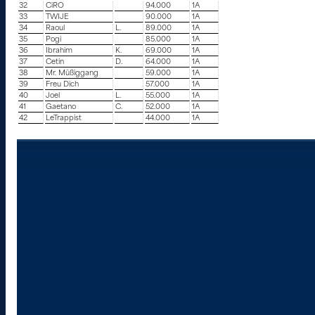
32
CiRO
94.000
1A
33
TWIJE
90.000
1A
34
Raoul
L.
89.000
1A
35
Pogi
85.000
1A
36
Ibrahim
K.
69.000
1A
37
Cetin
D.
64.000
1A
38
Mr. Müßiggang
59.000
1A
39
Freu Dich
57.000
1A
40
Joel
L.
55.000
1A
41
Gaetano
C.
52.000
1A
42
LeTrappist
44.000
1A