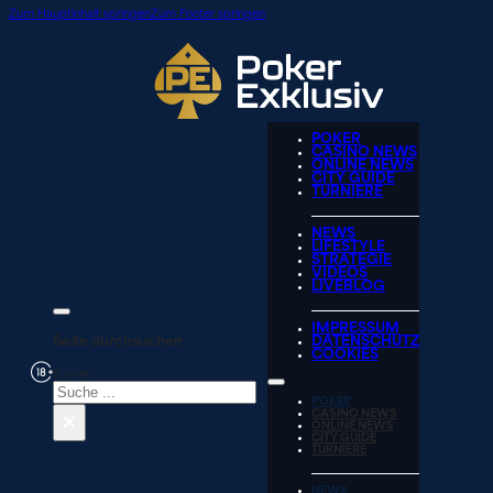
Zum Hauptinhalt springen
Zum Footer springen
POKER
CASINO NEWS
ONLINE NEWS
CITY GUIDE
TURNIERE
NEWS
LIFESTYLE
STRATEGIE
VIDEOS
LIVEBLOG
IMPRESSUM
Seite durchsuchen
DATENSCHUTZ
COOKIES
Suchen
POKER
×
CASINO NEWS
ONLINE NEWS
CITY GUIDE
TURNIERE
NEWS