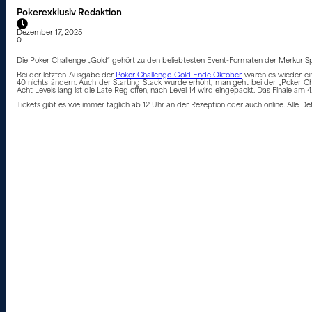
Pokerexklusiv Redaktion
Dezember 17, 2025
0
Die Poker Challenge „Gold“ gehört zu den beliebtesten Event-Formaten der Merkur Spie
Bei der letzten Ausgabe der
Poker Challenge Gold Ende Oktober
waren es wieder ein
40 nichts ändern. Auch der Starting Stack wurde erhöht, man geht bei der „Poker Ch
Acht Levels lang ist die Late Reg offen, nach Level 14 wird eingepackt. Das Finale am 4
Tickets gibt es wie immer täglich ab 12 Uhr an der Rezeption oder auch online. Alle D