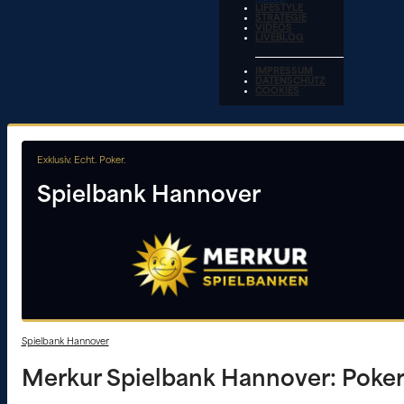
LIFESTYLE
STRATEGIE
VIDEOS
LIVEBLOG
IMPRESSUM
DATENSCHUTZ
COOKIES
Exklusiv. Echt. Poker.
Spielbank Hannover
Spielbank Hannover
Merkur Spielbank Hannover: Poker 