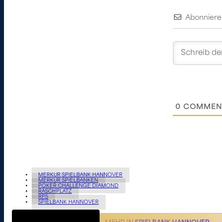
Abonniere
0
COMMEN
MERKUR SPIELBANK HANNOVER
MERKUR SPIELBANKEN
POKER CHALLENGE DIAMOND
RASCHPLATZ
RP5
SPIELBANK HANNOVER