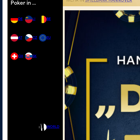
MEHR IN
SPIELBANK HANNOVER
Poker in …
DE
LI
BE
AT
CZ
EU
CH
SK
WORLD