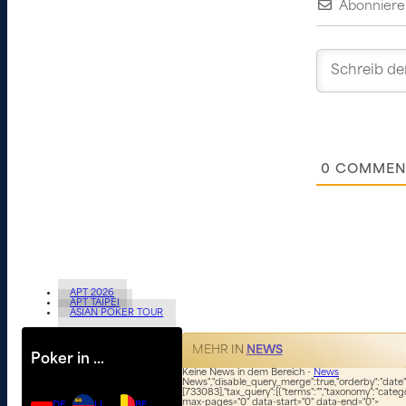
Abonniere
0
COMMEN
APT 2026
APT TAIPEI
ASIAN POKER TOUR
MEHR IN
NEWS
Poker in …
Keine News in dem Bereich -
News
News","disable_query_merge":true,"orderby":"date","
[733083],"tax_query":[{"terms":"","taxonomy":"catego
max-pages="0" data-start="0" data-end="0">
DE
LI
BE