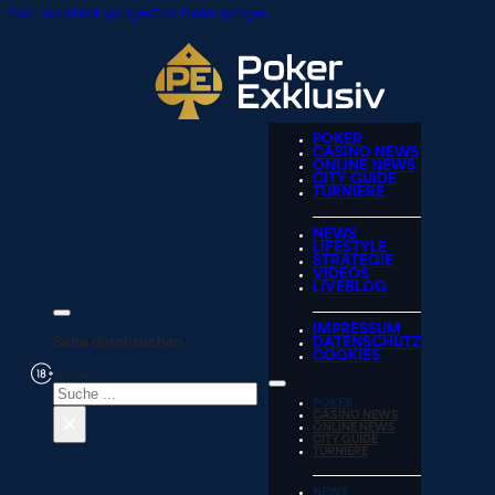
Zum Hauptinhalt springen
Zum Footer springen
POKER
CASINO NEWS
ONLINE NEWS
CITY GUIDE
TURNIERE
NEWS
LIFESTYLE
STRATEGIE
VIDEOS
LIVEBLOG
IMPRESSUM
Seite durchsuchen
DATENSCHUTZ
COOKIES
Suchen
POKER
×
CASINO NEWS
ONLINE NEWS
CITY GUIDE
TURNIERE
NEWS