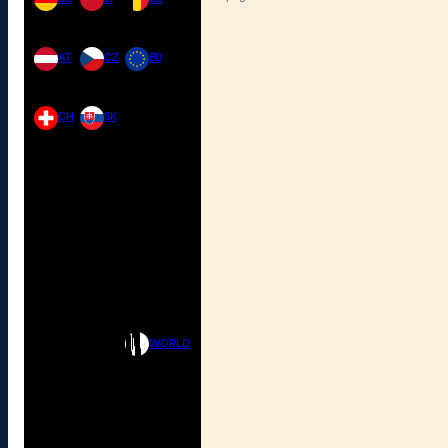
AT
CZ
EU
CH
SK
WORLD