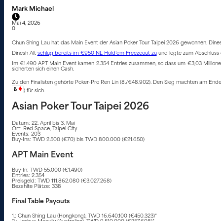
Mark Michael
Mai 4, 2026
0
Chun Shing Lau hat das Main Event der Asian Poker Tour Taipei 2026 gewonnen. Dinesh 
Dinesh Alt
schlug bereits im €950 NL Hold’em Freezeout zu
und legte zum Abschluss d
Im €1.490 APT Main Event kamen 2.354 Entries zusammen, so dass um €3,03 Millionen ge
sicherten sich einen Cash.
Zu den Finalisten gehörte Poker-Pro Ren Lin (8./€48.902). Den Sieg machten am Ende
) für sich.
Asian Poker Tour Taipei 2026
Datum: 22. April bis 3. Mai
Ort: Red Space, Taipei City
Events: 203
Buy-Ins: TWD 2.500 (€70) bis TWD 800.000 (€21.650)
APT Main Event
Buy-In: TWD 55.000 (€1.490)
Entries: 2.354
Preisgeld: TWD 111.862.080 (€3.027.268)
Bezahlte Plätze: 338
Final Table Payouts
1.: Chun Shing Lau (Hongkong), TWD 16.640.100 (€450.323)*