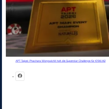
APT Taipei: Phachara Wongwichit holt die Superstar Challenge für €196.142