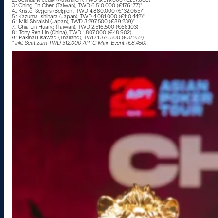
2.: Joshua Mccully (Australien), TWD 9.519.000 (€257.608)*
3.: Ching En Chen (Taiwan), TWD 6.510.000 (€176.177)*
4.: Kristof Segers (Belgien), TWD 4.880.000 (€132.065)*
5.: Kazuma Ishihara (Japan), TWD 4.081.000 (€110.442)*
6.: Miki Shiraishi (Japan), TWD 3.297.500 (€89.239)*
7.: Chia Lin Huang (Taiwan), TWD 2.516.500 (€68.103)
8.: Tony Ren Lin (China), TWD 1.807.000 (€48.902)
9.: Pakinai Lisawad (Thailand), TWD 1.376.500 (€37.252)
* inkl. Seat zum TWD 312.000 APTC Main Event (€8.450)