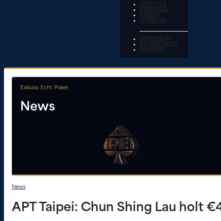
LIFESTYLE
STRATEGIE
VIDEOS
LIVEBLOG
IMPRESSUM
DATENSCHUTZ
COOKIES
Exklusiv. Echt. Poker.
News
News
APT Taipei: Chun Shing Lau holt €4