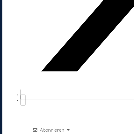
Abonnieren