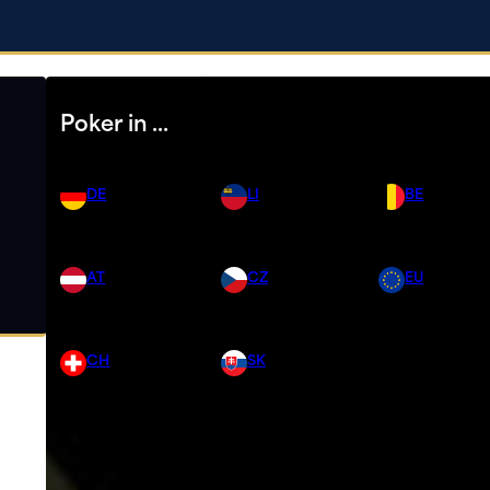
Poker in …
DE
LI
BE
AT
CZ
EU
CH
SK