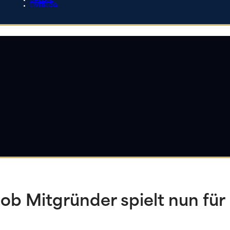
GALERIE
LIVEBLOG
b Mitgründer spielt nun für