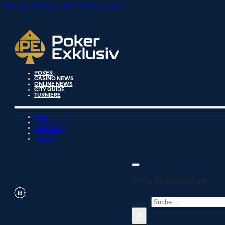
Zum Hauptinhalt springen
Zum Footer springen
POKER
CASINO NEWS
ONLINE NEWS
CITY GUIDE
TURNIERE
Poker
Casino News
Online News
City Guide
Turniere
Seite durchsuchen
Suchen
×