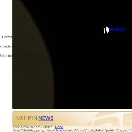
WORLD
. Derzeit
e beiden
Brite bei
MEHR IN
NEWS
Keine News in dem Bereich -
News
News","disable_query_merge":true,"orderby":"date","post_status":"publish","paged":1,