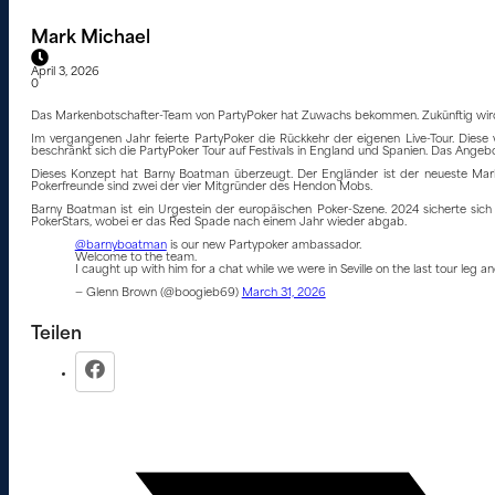
Mark Michael
April 3, 2026
0
Das Markenbotschafter-Team von PartyPoker hat Zuwachs bekommen. Zukünftig wird 
Im vergangenen Jahr feierte PartyPoker die Rückkehr der eigenen Live-Tour. Diese 
beschränkt sich die PartyPoker Tour auf Festivals in England und Spanien. Das Angebot f
Dieses Konzept hat Barny Boatman überzeugt. Der Engländer ist der neueste Mark
Pokerfreunde sind zwei der vier Mitgründer des Hendon Mobs.
Barny Boatman ist ein Urgestein der europäischen Poker-Szene. 2024 sicherte sich 
PokerStars, wobei er das Red Spade nach einem Jahr wieder abgab.
@barnyboatman
is our new Partypoker ambassador.
Welcome to the team.
I caught up with him for a chat while we were in Seville on the last tour leg
— Glenn Brown (@boogieb69)
March 31, 2026
Teilen