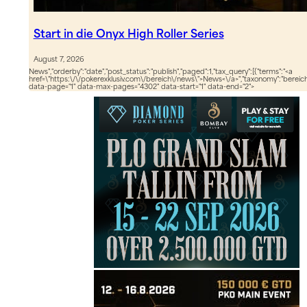
Start in die Onyx High Roller Series
August 7, 2026
News","orderby":"date","post_status":"publish","paged":1,"tax_query":[{"terms":"<a
href=\"https:\/\/pokerexklusiv.com\/bereich\/news\">News<\/a>","taxonomy":"bereich",
data-page="1" data-max-pages="4302" data-start="1" data-end="2">