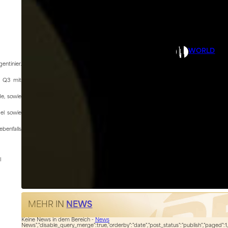
WORLD
entinier.
i Q3 mit
de, sowie
el sowie
ebenfalls
l
MEHR IN
NEWS
Keine News in dem Bereich -
News
News","disable_query_merge":true,"orderby":"date","post_status":"publish","paged":1,