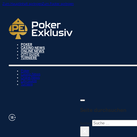
Zum Hauptinhalt springen
Zum Footer springen
POKER
CASINO NEWS
ONLINE NEWS
CITY GUIDE
TURNIERE
Poker
Casino News
Online News
City Guide
Turniere
Seite durchsuchen
Suchen
×