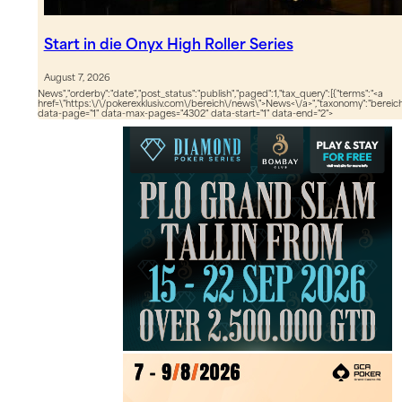
Start in die Onyx High Roller Series
August 7, 2026
News","orderby":"date","post_status":"publish","paged":1,"tax_query":[{"terms":"<a
href=\"https:\/\/pokerexklusiv.com\/bereich\/news\">News<\/a>","taxonomy":"bereich",
data-page="1" data-max-pages="4302" data-start="1" data-end="2">