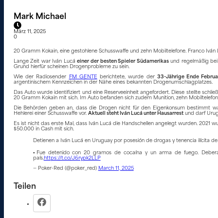
Mark Michael
März 11, 2025
0
20 Gramm Kokain, eine gestohlene Schusswaffe und zehn Mobiltelefone. Franco Iván L
Lange Zeit war Iván Lucá
einer der besten Spieler Südamerikas
und regelmäßig bei 
Grund hierfür scheinen Drogenprobleme zu sein.
Wie der Radiosender
FM GENTE
berichtete, wurde der
33-Jährige Ende Februa
argentinischem Kennzeichen in der Nähe eines bekannten Drogenumschlagplatzes.
Das Auto wurde identifiziert und eine Reserveeinheit angefordert. Diese stellte schließ
20 Gramm Kokain mit sich. Im Auto befanden sich zudem Munition, zehn Mobiltelefone,
Die Behörden geben an, dass die Drogen nicht für den Eigenkonsum bestimmt ware
Hehlerei einer Schusswaffe vor.
Aktuell steht Iván Lucá unter Hausarrest
und darf Urugu
Es ist nicht das erste Mal, dass Iván Lucá die Handschellen angelegt wurden. 2021 w
$50.000 in Cash mit sich.
Detienen a Iván Lucá en Uruguay por posesión de drogas y tenencia ilícita de
▫️Fue detenido con 20 gramos de cocaína y un arma de fuego. Deberá c
país.
https://t.co/J6rypk2LLP
— Poker-Red (@poker_red)
March 11, 2025
Teilen