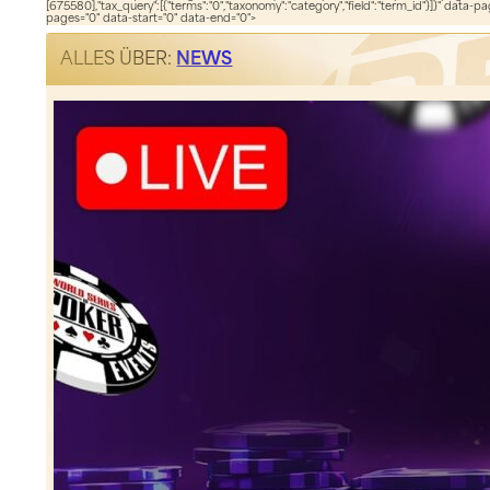
[675580],"tax_query":[{"terms":"0","taxonomy":"category","field":"term_id"}]}" data-p
pages="0" data-start="0" data-end="0">
ALLES ÜBER:
NEWS