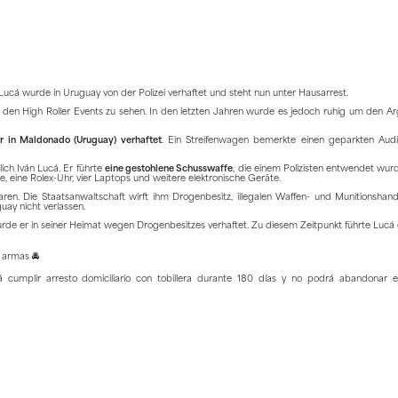
ucá wurde in Uruguay von der Polizei verhaftet und steht nun unter Hausarrest.
den High Roller Events zu sehen. In den letzten Jahren wurde es jedoch ruhig um den Arg
r in Maldonado (Uruguay) verhaftet
. Ein Streifenwagen bemerkte einen geparkten Aud
lich Iván Lucá. Er führte
eine gestohlene Schusswaffe
, die einem Polizisten entwendet wur
 eine Rolex-Uhr, vier Laptops und weitere elektronische Geräte.
n. Die Staatsanwaltschaft wirft ihm Drogenbesitz, illegalen Waffen- und Munitionshand
ay nicht verlassen.
urde er in seiner Heimat wegen Drogenbesitzes verhaftet. Zu diesem Zeitpunkt führte Lucá 
 armas 🚔
umplir arresto domiciliario con tobillera durante 180 días y no podrá abandonar e