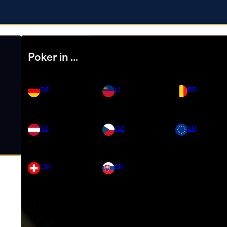
Poker in …
DE
LI
BE
AT
CZ
EU
CH
SK