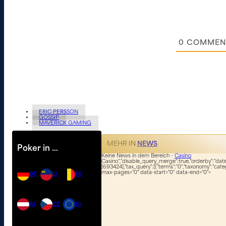
0
COMMEN
ERIC PERSSON
GOSSIP
MAVERICK GAMING
MEHR IN
NEWS
Poker in …
Keine News in dem Bereich -
Casino
Casino","disable_query_merge":true,"orderby":"date"
[693424],"tax_query":[{"terms":"0","taxonomy":"categ
max-pages="0" data-start="0" data-end="0">
DE
LI
BE
AT
CZ
EU