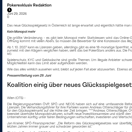
Pokerexklusiv Redaktion
Juni 29, 2026
0
Das neue Glücksspielgesetz in Österreich ist lange erwartet und eigentlich hätte ma
Kein Monopol mehr
Die größte Veränderung – es gibt kein Monopol mehr. Stattdessen wird das Online-Gl
Öffnung kommt mit vielen Abers. So müssen die Bewerber für eine Konzession das illeg
Ab 1. 10. 2027 kann es Lizenzen geben, allerdings gibt es eine 18-monatige Sperrfrist
zumeist mit den Klägern verglichen haben, sieht das bei PokerStars anders aus. Die Fr
ist).
Spielerschutz, KYC und Geldwäsche sind große Themen. Um illegale Anbieter schwere
Möglichkeiten kann das Limit aber aufgehoben werden.
Wie das alles wirklich aussehen wird, bleibt auf jeden Fall aber abzuwarten. Ebenso ab
Pressemitteilung vom 29. Juni
Koalition einig über neues Glücksspielgese
Wien (OTS) –
Die Regierungsparteien ÖVP, SPÖ und NEOS haben sich auf eine umfassende Reform 
Lizenzen. Die Verhandlungsführer für ihre Parteien waren Andreas Ottenschläger für 
für den Glücksspielmarkt auf die Höhe der Zeit bringen. ****Andreas Ottenschläger,
beendet überholte Monopolstrukturen, schafft neue Investitionsanreize und stärkt de
Unternehmen künftig unter fairen Bedingungen wirtschaften, investieren und Wertschöp
Jan Krainer, SPÖ-Finanzsprecher: „Die Reform des Glücksspielgesetzes war überfällig
letzten Jahren immer grauer und schwärzer geworden ist.“