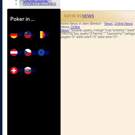
ONLINE LIZENZ
PAYMENT-BLOCKING
MEHR IN
NEWS
Poker in …
Keine News in dem Bereich -
News
,
Online News
News,
Online
News
","disable_query_merge":true,"orderby":"date",
[741579],"tax_query":[{"terms":"","taxonomy":"catego
DE
LI
BE
pages="0" data-start="0" data-end="0">
AT
CZ
EU
CH
SK