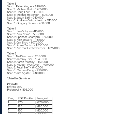
Table 3
Seat 1: Peter Mugar – 825.000
Seat 2: Michael Berk – 1.205.000
Seat 3: Doug Lee* – 1.160.000
Seat 4: Mitchell Halverson – 805.000
Seat 5: Justin Zaki – 940.000
Seat 6: Andrew Ostapchenko – 745.000
Seat 7: Gregory Brown – 900.000
Table 4
Seat 1: Jim Collopy – 410.000
Seat 2: Anju Abrol* – 585.000
Seat 3: Spencer Champlin – 615.000
Seat 4: Nick Seward – 115.000
Seat 5: Qin Zhao – 1.070.000
Seat 6: Aram Zobian – 1.530.000
Seat 7: Andrew Lichtenberger – 1.015.000
Table 5
Seat 1: Neil Warren – 1.265.000
Seat 2: Jeremy Eyer – 1.345.000
Seat 3: Aaron Massey* – 155.000
Seat 4: Keegan Westover* – 400.000
Seat 5: Peter Neff – 640.000
Seat 6: Clemen Deng – 295.000
Seat 7: Jim Agate* – 680.000
*
Satellite Gewinner
Payouts:
Entries: 239
Preispool: $1.195.000
Rang
PGT Punkte
Preisgeld
1
270
$270.000
2
185
$185.000
3
120
$120.000