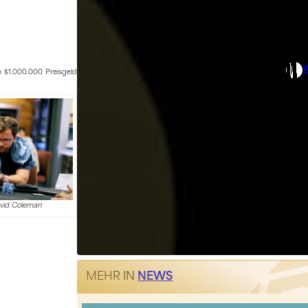
m $1.000.000 Preisgeld
avid Coleman
MEHR IN
NEWS