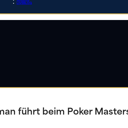
GALERIE
LIVEBLOG
man führt beim Poker Master