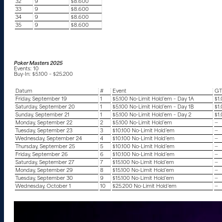
32
9
$8.600
33
9
$8.600
34
9
$8.600
35
9
$8.600
Poker Masters 2025
Events: 10
Buy-In: $5.100 – $25.200
Datum
#
Event
G
Friday, September 19
1
$5.100 No-Limit Hold’em – Day 1A
$1
Saturday, September 20
1
$5.100 No-Limit Hold’em – Day 1B
$1
Sunday, September 21
1
$5.100 No-Limit Hold’em – Day 2
$1
Monday, September 22
2
$5.100 No-Limit Hold’em
—
Tuesday, September 23
3
$10.100 No-Limit Hold’em
—
Wednesday, September 24
4
$10.100 No-Limit Hold’em
—
Thursday, September 25
5
$10.100 No-Limit Hold’em
—
Friday, September 26
6
$10.100 No-Limit Hold’em
—
Saturday, September 27
7
$15.100 No-Limit Hold’em
—
Monday, September 29
8
$15.100 No-Limit Hold’em
—
Tuesday, September 30
9
$15.100 No-Limit Hold’em
—
Wednesday, October 1
10
$25.200 No-Limit Hold’em
—