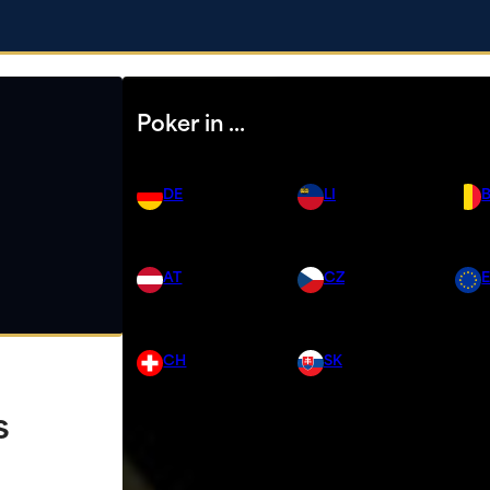
Poker in …
DE
LI
AT
CZ
CH
SK
s