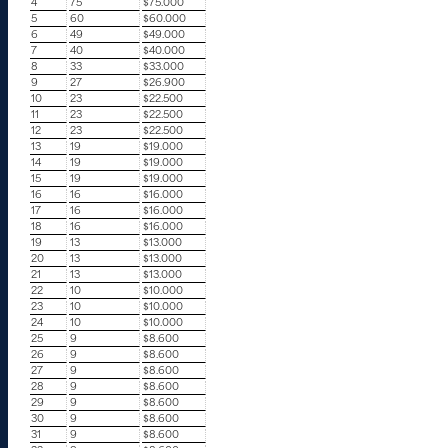
4
75
$75.000
5
60
$60.000
6
49
$49.000
7
40
$40.000
8
33
$33.000
9
27
$26.900
10
23
$22.500
11
23
$22.500
12
23
$22.500
13
19
$19.000
14
19
$19.000
15
19
$19.000
16
16
$16.000
17
16
$16.000
18
16
$16.000
19
13
$13.000
20
13
$13.000
21
13
$13.000
22
10
$10.000
23
10
$10.000
24
10
$10.000
25
9
$8.600
26
9
$8.600
27
9
$8.600
28
9
$8.600
29
9
$8.600
30
9
$8.600
31
9
$8.600