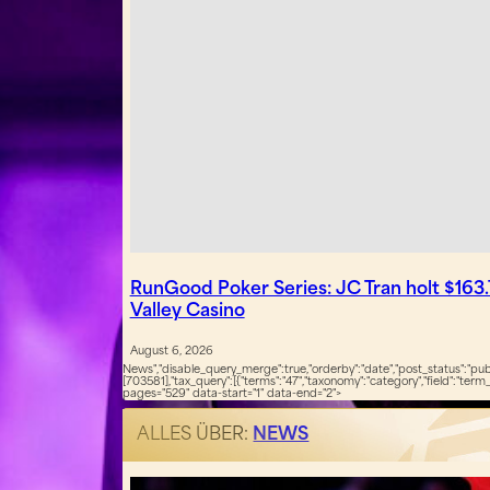
RunGood Poker Series: JC Tran holt $163
Valley Casino
August 6, 2026
News","disable_query_merge":true,"orderby":"date","post_status":"publ
[703581],"tax_query":[{"terms":"47","taxonomy":"category","field":"ter
pages="529" data-start="1" data-end="2">
ALLES ÜBER:
NEWS