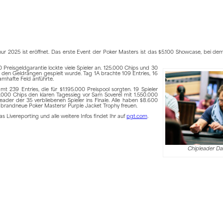
r 2025 ist eröffnet. Das erste Event der Poker Masters ist das $5.100 Showcase, bei de
 Preisgeldgarantie lockte viele Spieler an. 125.000 Chips und 30
u den Geldrängen gespielt wurde. Tag 1A brachte 109 Entries, 16
namhafte Feld anführte.
t 239 Entries, die für $1.195.000 Preispool sorgten. 19 Spieler
.000 Chips den klaren Tagessieg vor Sam Soverel mit 1.550.000
der der 35 verbliebenen Spieler ins Finale. Alle haben $8.600
 brandneue Poker Mastersr Purple Jacket Trophy freuen.
Livereporting und alle weitere Infos findet Ihr auf
pgt.com
.
Chipleader D