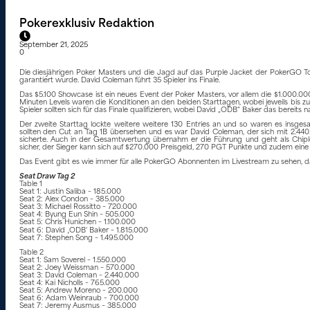
Pokerexklusiv Redaktion
September 21, 2025
0
Die diesjährigen Poker Masters und die Jagd auf das Purple Jacket der PokerGO Tou
garantiert wurde. David Coleman führt 35 Spieler ins Finale.
Das $5.100 Showcase ist ein neues Event der Poker Masters, vor allem die $1.000.000
Minuten Levels waren die Konditionen an den beiden Starttagen, wobei jeweils bis z
Spieler sollten sich für das Finale qualifizieren, wobei David „ODB“ Baker das bereits 
Der zweite Starttag lockte weitere weitere 130 Entries an und so waren es insgesam
sollten den Cut an Tag 1B übersehen und es war David Coleman, der sich mit 2.440
sicherte. Auch in der Gesamtwertung übernahm er die Führung und geht als Chiplea
sicher, der Sieger kann sich auf $270.000 Preisgeld, 270 PGT Punkte und zudem eine
Das Event gibt es wie immer für alle PokerGO Abonnenten im Livestream zu sehen, das 
Seat Draw Tag 2
Table 1
Seat 1: Justin Saliba – 185.000
Seat 2: Alex Condon – 385.000
Seat 3: Michael Rossitto – 720.000
Seat 4: Byung Eun Shin – 505.000
Seat 5: Chris Hunichen – 1.100.000
Seat 6: David ‚ODB‘ Baker – 1.815.000
Seat 7: Stephen Song – 1.495.000
Table 2
Seat 1: Sam Soverel – 1.550.000
Seat 2: Joey Weissman – 570.000
Seat 3: David Coleman – 2.440.000
Seat 4: Kai Nicholls – 765.000
Seat 5: Andrew Moreno – 200.000
Seat 6: Adam Weinraub – 700.000
Seat 7: Jeremy Ausmus – 385.000