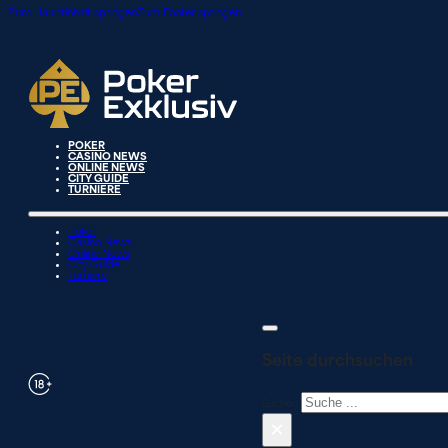
Zum Hauptinhalt springen
Zum Footer springen
POKER
CASINO NEWS
ONLINE NEWS
CITY GUIDE
TURNIERE
Poker
Casino News
Online News
City Guide
Turniere
Seite durchsuchen
Suchen
×