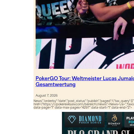
PokerGO Tour: Weltmeister Lucas Jumalo
Gesamtwertung
August 7, 2026
News","orderby":"date","post_status":"publish","paged":1,"tax_query":[{
href=\"https:\/\/pokerexklusiv.com\/bereich\/news\">News<\/a>","taxon
data-page="1" data-max-pages="4297" data-start="1" data-end="2">