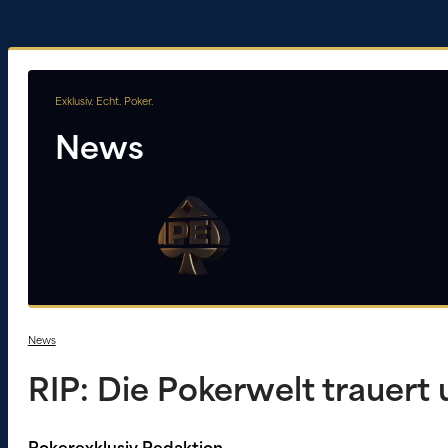
Exklusiv. Echt. Poker.
News
News
RIP: Die Pokerwelt trauer