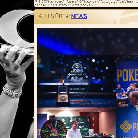
[715197],"tax_query":[{"terms":"0","taxonomy":"category","field":"term_
pages="0" data-start="0" data-end="0">
ALLES ÜBER:
NEWS