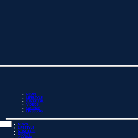
NEWS
LIFESTYLE
STRATEGIE
VIDEOS
GALERIE
LIVEBLOG
NEWS
LIFESTYLE
STRATEGIE
VIDEOS