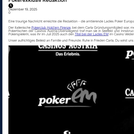
Pokerexklusiv Redaktion
Dezember 19, 2025
0
Eine traurige Nachricht erreichte die Redaktion – die amtierende Ladies Poker Europ
Der italienische
Pokerclub Hold’em Firenze
, bei dem Carla Gründungsmitglied war, m
Pokertischen der Casinos Austria.Überwiegend traf man sie in Seefeld und Innsbruc
Pokerspielerin, was ihr im Juli 2025 auch den
Titel bei der Ladies EM
im Casino Velden
Unser aufrichtiges Beileid an Familie und Freunde. Ruhe in Frieden Carla, Du wirst uns 