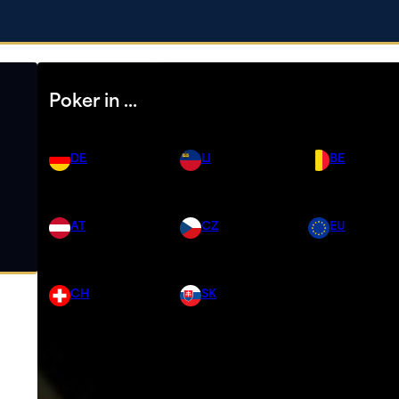
Poker in …
DE
LI
BE
AT
CZ
EU
CH
SK