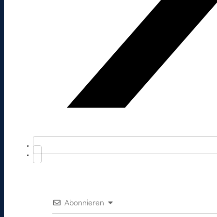
Abonnieren