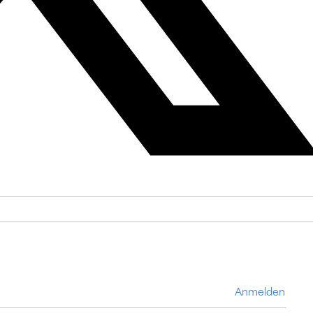
Anmelden