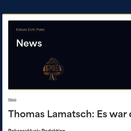
Exklusiv. Echt. Poker.
News
News
Thomas Lamatsch: Es war d