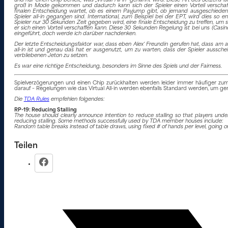
und nur einen Chip behielt, was „Virtual All-in“ genannt wird. Diese Art des Setzens is
groß in Mode gekommen und dadurch kann sich der Spieler einen Vorteil verschaff
finalen Entscheidung wartet, ob es einem Payjump gibt, ob jemand ausgeschieden i
Spieler all-in gegangen sind. International, zum Beispiel bei der EPT, wird dies so 
Spieler nur 30 Sekunden Zeit gegeben wird, eine finale Entscheidung zu treffen, um 
er sich einen Vorteil verschaffen kann. Diese 30 Sekunden Regelung ist bei uns (Casin
eingeführt, doch werde ich darüber nachdenken.
Der letzte Entscheidungsfaktor war, dass eben Alex‘ Freundin gerufen hat, dass am
all-in ist und genau das hat er ausgenutzt, um zu warten, dass der Spieler aussch
verbliebenen Jeton zu setzen.
Es war eine richtige Entscheidung, besonders im Sinne des Spiels und der Fairness.
Spielverzögerungen und einen Chip zurückhalten werden leider immer häufiger zum Be
darauf – Regelungen wie das Virtual All-in werden ebenfalls Standard werden, um gen
Die
TDA Rules
empfehlen folgendes:
RP-19: Reducing Stalling
The house should clearly announce intention to reduce stalling so that players und
reducing stalling. Some methods successfully used by TDA member houses include:
Random table breaks instead of table draws, using fixed # of hands per level, going orb
Teilen