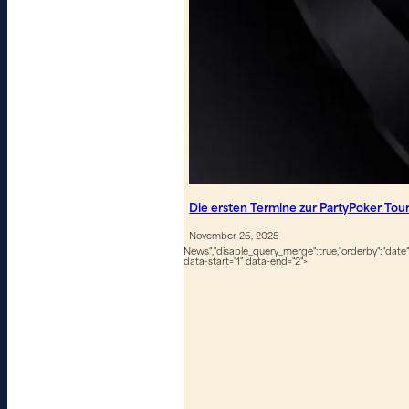
Die ersten Termine zur PartyPoker Tou
November 26, 2025
News","disable_query_merge":true,"orderby":"date","
data-start="1" data-end="2">