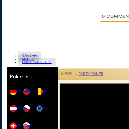
0
COMMEN
GRAN VIA
MADRID
PARTYPOKER TOUR
MEHR IN
PARTYPOKER
Poker in …
DE
LI
BE
AT
CZ
EU
CH
SK