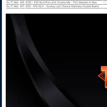
So, 17. Mai
#16
€125 + €25 NLH/Pot Limit Omaha Mix – PLO Masters 6-Max
–––
So, 17. Mai
#17
€50 + €10 NLH – Sunday Last Chance Madness Double Board