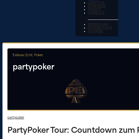
LIFESTYLE
STRATEGIE
VIDEOS
LIVEBLOG
IMPRESSUM
DATENSCHUTZ
COOKIES
Exklusiv. Echt. Poker.
partypoker
partypoker
PartyPoker Tour: Countdown zum P