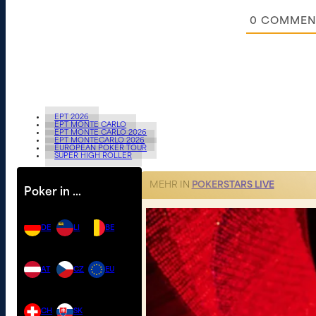
0
COMMEN
EPT 2026
EPT MONTE CARLO
EPT MONTE CARLO 2026
EPT MONTECARLO 2026
EUROPEAN POKER TOUR
SUPER HIGH ROLLER
MEHR IN
POKERSTARS LIVE
Poker in …
DE
LI
BE
AT
CZ
EU
CH
SK