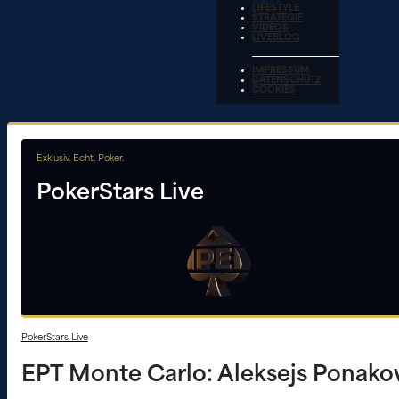
LIFESTYLE
STRATEGIE
VIDEOS
LIVEBLOG
IMPRESSUM
DATENSCHUTZ
COOKIES
Exklusiv. Echt. Poker.
PokerStars Live
PokerStars Live
EPT Monte Carlo: Aleksejs Ponakov