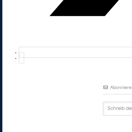
Abonniere