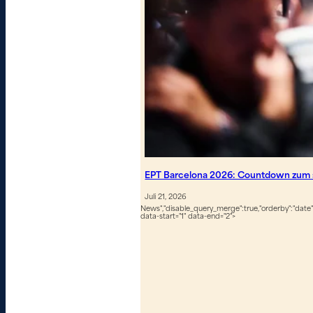
EPT Barcelona 2026: Countdown zum s
Juli 21, 2026
News","disable_query_merge":true,"orderby":"date","
data-start="1" data-end="2">