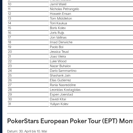
10
Jamil Wakil
11
Nicholas Petrangelo
12
Hossein Ensan
13
Tom Middleton
14
Toni Kaukua
15
Boris Kolev
16
Joris Ruijs
17
Jon Vallinas
18
Imad Derwiche
19
Paolo Boi
20
Jessica Teusl
21
Joao Vieira
22
Luke Wood
23
Nazar Buhaiov
24
Dario Sammartino
25
Shashank Jain
26
Elias Gutierrez
27
Rania Nasreddine
28
Leonidas Kostagiolas
29
Espen Joerstad
30
Davidi Kitai
31
Yuliyan Kolev
PokerStars European Poker Tour (EPT) Mon
Datum: 30. April bis 10. Mai