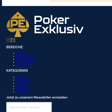
BEREICHE
Poker
Casino News
Online News
City Guide
Turniere
KATEGORIEN
News
Lifestyle
Strategie
Videos
Galerie
Liveblog
Jetzt zu unserem Newsletter anmelden