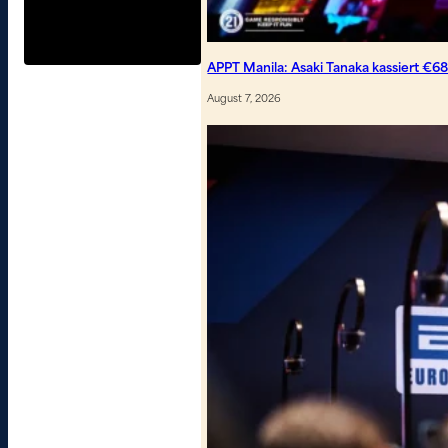
APPT Manila: Asaki Tanaka kassiert €6
August 7, 2026