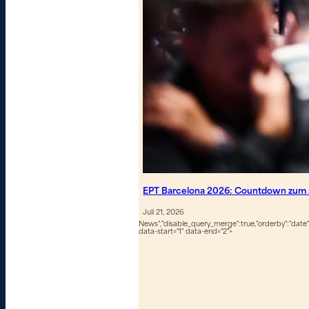
EPT Barcelona 2026: Countdown zum s
Juli 21, 2026
News","disable_query_merge":true,"orderby":"date","
data-start="1" data-end="2">