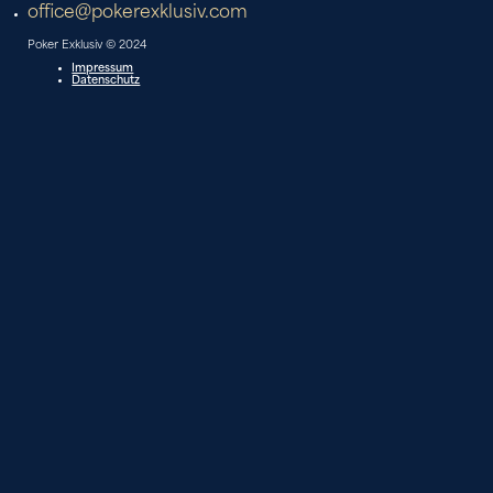
office@pokerexklusiv.com
Poker Exklusiv © 2024
Impressum
Datenschutz