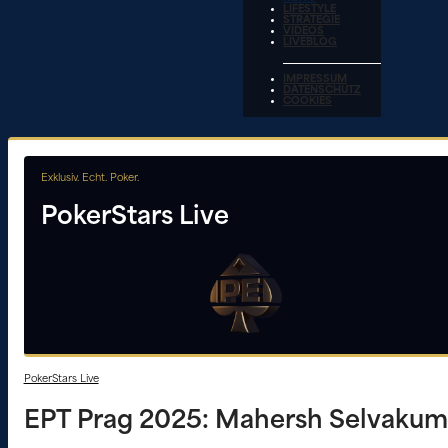
LIFESTYLE
STRATEGIE
VIDEOS
LIVEBLOG
IMPRESSUM
DATENSCHUTZ
COOKIES
Exklusiv. Echt. Poker.
PokerStars Live
PokerStars Live
EPT Prag 2025: Mahersh Selvakuma