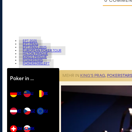
0
COMMEN
EPT 2025
EPT PRAG
EPT PRAG 2025
EUROPEAN POKER TOUR
HILTON PRAGUE
KING'S PRAGUE
POKERSTARS
POKERSTARS EPT
MEHR IN
KING'S PRAG
,
POKERSTARS
Poker in …
DE
LI
BE
AT
CZ
EU
CH
SK