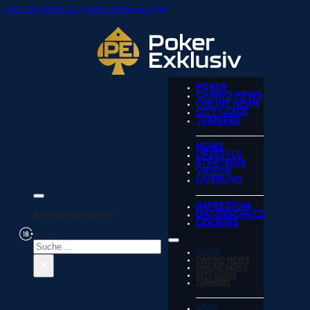
Zum Hauptinhalt springen
Zum Footer springen
POKER
CASINO NEWS
ONLINE NEWS
CITY GUIDE
TURNIERE
NEWS
LIFESTYLE
STRATEGIE
VIDEOS
LIVEBLOG
IMPRESSUM
Seite durchsuchen
DATENSCHUTZ
COOKIES
Suchen
POKER
×
CASINO NEWS
ONLINE NEWS
CITY GUIDE
TURNIERE
NEWS