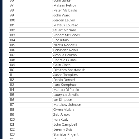
96
John Burke
97
Maksim Petrov
98
Peter Malbasha
99
John Ward
100
Jeroen Leuver
101
Mateus Loureiro
102
Stuart McNally
103
Robert McDowell
104
Eric Kitain
105
Narcis Nedelcu
106
Sebastian Reihill
107
Joshua Boulton
108
Padraic Cusack
109
Calin Ciolte
110
Dimitrios Anastasakis
111
Jason Tompkins
112
Danilo Donnini
113
Lars Kamphues
114
Matteo Di Persio
115
Laurynas Jakutis
116
Ian Simpson
117
Matthew Johnson
118
Owen Mullan
119
Zeb Arnold
120
Ivan Kuziv
121
John Campbell
122
Jeremy Sluis
123
Stanislas Prigent