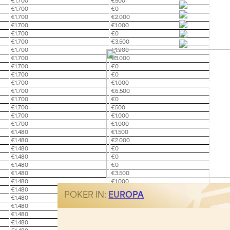
€1.700
€500
€1.700
€0
€1.700
€2.000
€1.700
€1.000
€1.700
€0
€1.700
€3.500
€1.700
€1.900
€1.700
€3.000
€1.700
€0
€1.700
€0
€1.700
€1.000
€1.700
€6.500
€1.700
€0
€1.700
€500
€1.700
€1.000
€1.700
€1.000
€1.480
€1.500
€1.480
€2.000
€1.480
€0
€1.480
€0
€1.480
€0
€1.480
€3.500
€1.480
€1.000
€1.480
€0
POKER IN:
EUROPA
€1.480
€0
€1.480
€0
€1.480
€0
€1.480
€1.500