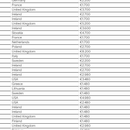
Germany
€2.200
France
€1.700
United Kingdom
€3.700
Ireland
€2.700
Ireland
€1.700
United Kingdom
€5.200
Ireland
€3.600
Slovakia
€4.700
France
€1.700
Netherlands
€1.700
Poland
€2.700
United Kingdom
€8.200
Italy
€1.700
Sweden
€2.200
Ireland
€2.700
Ireland
€2.700
Ireland
€2.980
USA
€3.480
Greece
€1.480
Lithuania
€1.480
Sweden
€1.480
USA
€4.980
USA
€2.480
Ireland
€1.480
Ireland
€1.480
United Kingdom
€1.480
Finland
€1.480
United Kingdom
€2.980