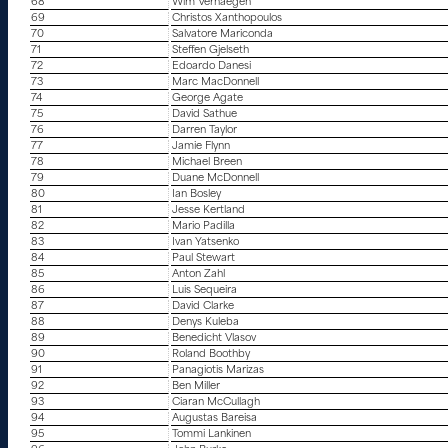
68
Wim Verhaegen
69
Christos Xanthopoulos
70
Salvatore Mariconda
71
Steffen Gjelseth
72
Edoardo Danesi
73
Marc MacDonnell
74
George Agate
75
David Sathue
76
Darren Taylor
77
Jamie Flynn
78
Michael Breen
79
Duane McDonnell
80
Ian Bosley
81
Jesse Kertland
82
Mario Padilla
83
Ivan Yatsenko
84
Paul Stewart
85
Anton Zahl
86
Luis Sequeira
87
David Clarke
88
Denys Kuleba
89
Benedicht Vlasov
90
Roland Boothby
91
Panagiotis Marizas
92
Ben Miller
93
Ciaran McCullagh
94
Augustas Bareisa
95
Tommi Lankinen