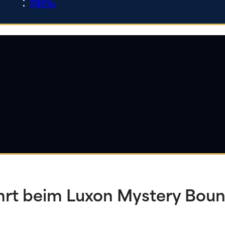
GALERIE
LIVEBLOG
ührt beim Luxon Mystery Boun