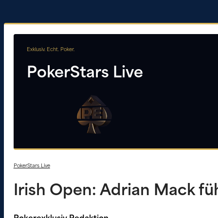
Exklusiv. Echt. Poker.
PokerStars Live
PokerStars Live
Irish Open: Adrian Mack f