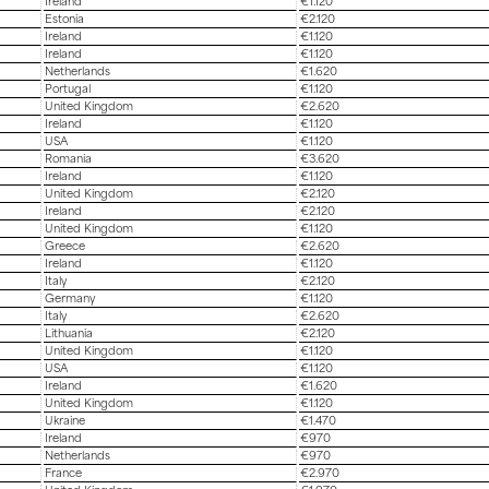
Ireland
€1.120
Estonia
€2.120
Ireland
€1.120
Ireland
€1.120
Netherlands
€1.620
Portugal
€1.120
United Kingdom
€2.620
Ireland
€1.120
USA
€1.120
Romania
€3.620
Ireland
€1.120
United Kingdom
€2.120
Ireland
€2.120
United Kingdom
€1.120
Greece
€2.620
Ireland
€1.120
Italy
€2.120
Germany
€1.120
Italy
€2.620
Lithuania
€2.120
United Kingdom
€1.120
USA
€1.120
Ireland
€1.620
United Kingdom
€1.120
Ukraine
€1.470
Ireland
€970
Netherlands
€970
France
€2.970