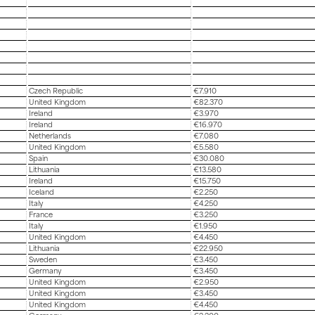
Czech Republic
€7.910
United Kingdom
€82.370
Ireland
€3.970
Ireland
€16.970
Netherlands
€7.080
United Kingdom
€5.580
Spain
€30.080
Lithuania
€13.580
Ireland
€15.750
Iceland
€2.250
Italy
€4.250
France
€3.250
Italy
€1.950
United Kingdom
€4.450
Lithuania
€22.950
Sweden
€3.450
Germany
€3.450
United Kingdom
€2.950
United Kingdom
€3.450
United Kingdom
€4.450