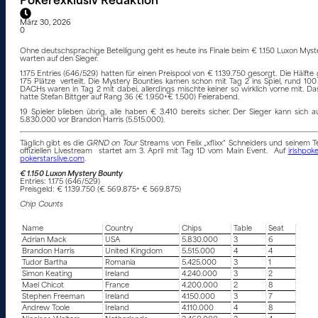
Pokerexklusiv Redaktion
März 30, 2026
0
Ohne deutschsprachige Beteiligung geht es heute ins Finale beim € 1.150 Luxon Myste
warten auf den Sieger.
1.175 Entries (646/529) hatten für einen Preispool von € 1.139.750 gesorgt. Die Hälft
175 Plätze verteilt. Die Mystery Bounties kamen schon mit Tag 2 ins Spiel, rund 10
DACHs waren in Tag 2 mit dabei, allerdings mischte keiner so wirklich vorne mit. D
hatte Stefan Bittger auf Rang 36 (€ 1.950+€ 1.500) Feierabend.
19 Spieler blieben übrig, alle haben € 3.410 bereits sicher. Der Sieger kann sich 
5.830.000 vor Brandon Harris (5.515.000).
Täglich gibt es die
GRND on Tour
Streams von Felix „xflixx“ Schneiders und seinem T
offiziellen Livestream startet am 3. April mit Tag 1D vom Main Event. Auf
irishpo
pokerstarslive.com
.
€ 1.150 Luxon Mystery Bounty
Entries: 1.175 (646/529)
Preisgeld: € 1.139.750 (€ 569.875+ € 569.875)
Chip Counts
Name
Country
Chips
Table
Seat
Adrian Mack
USA
5.830.000
3
6
Brandon Harris
United Kingdom
5.515.000
4
4
Tudor Bartha
Romania
5.425.000
3
1
Simon Keating
Ireland
4.240.000
3
2
Mael Chicot
France
4.200.000
2
8
Stephen Freeman
Ireland
4.150.000
3
7
Andrew Toole
Ireland
4.110.000
4
8