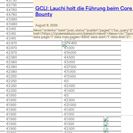
€5.730
€5.730
GCLI: Lauchi holt die Führung beim Co
€4.780
Bounty
€4.780
€3.980
€3.980
August 8, 2026
€3.410
News","orderby":"date","post_status":"publish","paged":1,"tax_query":[{
€3.410
href=\"https:\/\/pokerexklusiv.com\/bereich\/news\">News<\/a>","taxon
data-page="1" data-max-pages="4304" data-start="1" data-end="2">
€3.410
€4.500
€2.970
€79.400
€2.970
€1.000
€2.970
€14.000
€2.580
€4.500
€2.580
€3.000
€2.580
€27.500
€2.580
€11.000
€2.250
€13.500
€2.250
€0
€2.250
€2.000
€2.250
€1.000
€1.950
€0
€1.950
€2.500
€1.950
€21.000
€1.950
€1.500
€1.950
€1.500
€1.950
€1.000
€1.950
€1.500
€1.950
€2.500