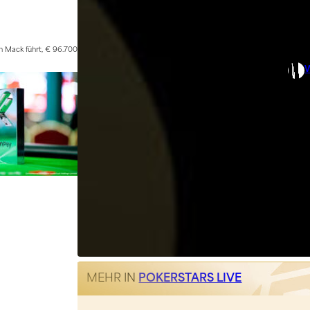
an Mack führt, € 96.700
MEHR IN
POKERSTARS LIVE