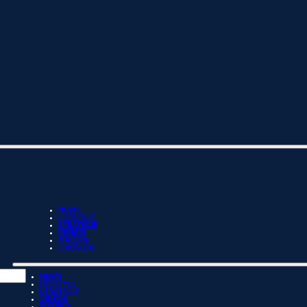
NEWS
LIFESTYLE
STRATEGIE
VIDEOS
GALERIE
LIVEBLOG
NEWS
LIFESTYLE
STRATEGIE
VIDEOS