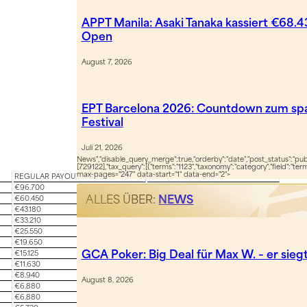
APPT Manila: Asaki Tanaka kassiert €68.4
Open
August 7, 2026
EPT Barcelona 2026: Countdown zum sp
Festival
Juli 21, 2026
News","disable_query_merge":true,"orderby":"date","post_status":"publ
[729122],"tax_query":[{"terms":"1123","taxonomy":"category","field":"ter
max-pages="247" data-start="1" data-end="2">
REGULAR PAYOUT
BOUNTY PAYOUT
€96.700
ALLES ÜBER:
NEWS
€60.450
€43.180
€33.210
€25.550
€19.650
GCA Poker: Big Deal für Max W. – er sie
€15.125
€11.630
€8.940
August 8, 2026
€6.880
€6.880