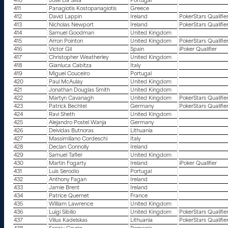
410
Jose Da Silva
Portugal
411
Panagiotis Kostopanagiotis
Greece
412
David Lappin
Ireland
PokerStars Qualifie
413
Nicholas Newport
Ireland
PokerStars Qualifie
414
Samuel Goodman
United Kingdom
415
Arron Pointon
United Kingdom
PokerStars Qualifie
416
Victor Gil
Spain
iPoker Qualifier
417
Christopher Weatherley
United Kingdom
418
Gianluca Cabitza
Italy
419
Miguel Couceiro
Portugal
420
Paul McAulay
United Kingdom
421
Jonathan Douglas Smith
United Kingdom
422
Martyn Cavanagh
United Kingdom
PokerStars Qualifie
423
Patrick Bechtel
Germany
PokerStars Qualifie
424
Ravi Sheth
United Kingdom
425
Alejandro Postel Wanja
Germany
426
Deividas Butnoras
Lithuania
427
Massimiliano Cordeschi
Italy
428
Declan Connolly
Ireland
429
Samuel Tafler
United Kingdom
430
Martin Fogarty
Ireland
iPoker Qualifier
431
Luis Serodio
Portugal
432
Anthony Fagan
Ireland
433
Jamie Brent
Ireland
434
Patrice Quernet
France
435
William Lawrence
United Kingdom
436
Luigi Sibilio
United Kingdom
PokerStars Qualifie
437
Vilius Kadelskas
Lithuania
PokerStars Qualifie