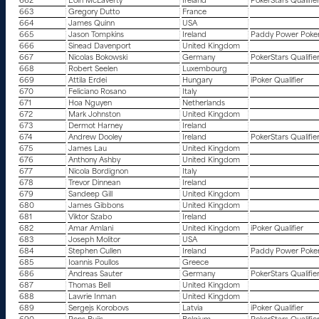
662
Eoin McLaverty
Ireland
PokerStars Qualifie
663
Gregory Dutto
France
664
James Quinn
USA
665
Jason Tompkins
Ireland
Paddy Power Poker 
666
Sinead Davenport
United Kingdom
667
Nicolas Bokowski
Germany
PokerStars Qualifie
668
Robert Seelen
Luxembourg
669
Attila Erdei
Hungary
iPoker Qualifier
670
Feliciano Rosano
Italy
671
Hoa Nguyen
Netherlands
672
Mark Johnston
United Kingdom
673
Dermot Harney
Ireland
674
Andrew Dooley
Ireland
PokerStars Qualifie
675
James Lau
United Kingdom
676
Anthony Ashby
United Kingdom
677
Nicola Bordignon
Italy
678
Trevor Dinnean
Ireland
679
Sandeep Gill
United Kingdom
680
James Gibbons
United Kingdom
681
Viktor Szabo
Ireland
682
Amar Amlani
United Kingdom
iPoker Qualifier
683
Joseph Molitor
USA
684
Stephen Cullen
Ireland
Paddy Power Poker 
685
Ioannis Poullos
Greece
686
Andreas Sauter
Germany
PokerStars Qualifie
687
Thomas Bell
United Kingdom
688
Lawrie Inman
United Kingdom
689
Sergejs Korobovs
Latvia
iPoker Qualifier