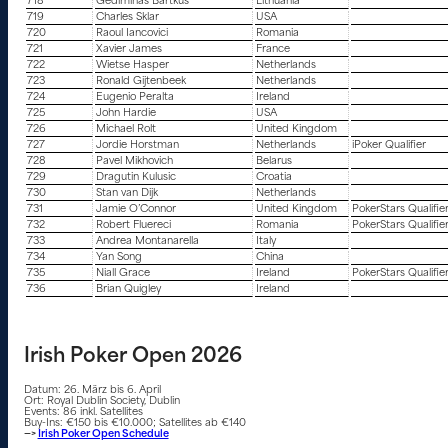
718
Gediminas Bartkus
Lithuania
719
Charles Sklar
USA
720
Raoul Iancovici
Romania
721
Xavier James
France
722
Wietse Hasper
Netherlands
723
Ronald Gijtenbeek
Netherlands
724
Eugenio Peralta
Ireland
725
John Hardie
USA
726
Michael Rolt
United Kingdom
727
Jordie Horstman
Netherlands
iPoker Qualifier
728
Pavel Mikhovich
Belarus
729
Dragutin Kulusic
Croatia
730
Stan van Dijk
Netherlands
731
Jamie O’Connor
United Kingdom
PokerStars Qualifie
732
Robert Fluereci
Romania
PokerStars Qualifie
733
Andrea Montanarella
Italy
734
Yan Song
China
735
Niall Grace
Ireland
PokerStars Qualifie
736
Brian Quigley
Ireland
Irish Poker Open 2026
Datum: 26. März bis 6. April
Ort: Royal Dublin Society, Dublin
Events: 86 inkl. Satellites
Buy-Ins: €150 bis €10.000; Satellites ab €140
—>
Irish Poker Open Schedule