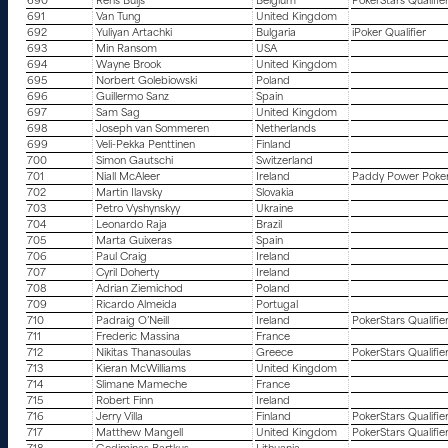
690
Rens Buijs
Belgium
PokerStars Qualifie
691
Van Tung
United Kingdom
692
Yuliyan Artachki
Bulgaria
iPoker Qualifier
693
Min Ransom
USA
694
Wayne Brook
United Kingdom
695
Norbert Golebiowski
Poland
696
Guillermo Sanz
Spain
697
Sam Sag
United Kingdom
698
Joseph van Sommeren
Netherlands
699
Veli-Pekka Penttinen
Finland
700
Simon Gautschi
Switzerland
701
Niall McAleer
Ireland
Paddy Power Poker 
702
Martin Ilavsky
Slovakia
703
Petro Vyshynskyy
Ukraine
704
Leonardo Raja
Brazil
705
Marta Guixeras
Spain
706
Paul Craig
Ireland
707
Cyril Doherty
Ireland
708
Adrian Ziemichod
Poland
709
Ricardo Almeida
Portugal
710
Padraig O’Neill
Ireland
PokerStars Qualifie
711
Frederic Massina
France
712
Nikitas Thanasoulas
Greece
PokerStars Qualifie
713
Kieran McWilliams
United Kingdom
714
Slimane Mameche
France
715
Robert Finn
Ireland
716
Jerry Villa
Finland
PokerStars Qualifie
717
Matthew Mangell
United Kingdom
PokerStars Qualifie