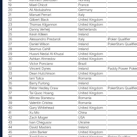
18
Kenneth Svendsen
Norway
19
Mael Chicot
France
20
Ali Abdulzahra
Germany
21
Manuel Ferrari
Italy
22
Gilbert Black
United Kingdom
23
Thomas Kilgannon
United Kingdom
24
Danny Verheij
Netherlands
25
Kevin Killeen
Ireland
26
Alessandro Predaroli
Italy
iPoker Qualifier
27
Daniel Wilson
Ireland
PokerStars Qualifie
28
Seamus Cahill
Ireland
29
Hussni Nedal Al-Khuzai
United Kingdom
30
Ashkan Ahmedov
United Kingdom
31
Victor Ponciano
Brazil
32
Vincent Dynes
Ireland
Paddy Power Poker 
33
Dean Hutchinson
United Kingdom
34
Iani Tulica
Romania
35
Barry Furlong
Ireland
36
Peter Hedley Craw
United Kingdom
PokerStars Qualifie
37
Tai Quoc Hoang
United Kingdom
38
Mircea Stanescu
Romania
39
Valentin Cristea
Romania
40
Gary Whitehead
United Kingdom
41
Xu Mo
China
42
Zach Moger
USA
43
Ivan Chegusov
Ukraine
44
David Masters
Ireland
45
John Barker
United Kingdom