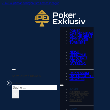
Zum Hauptinhalt springen
Zum Footer springen
POKER
CASINO NEWS
ONLINE NEWS
CITY GUIDE
TURNIERE
NEWS
LIFESTYLE
STRATEGIE
VIDEOS
LIVEBLOG
IMPRESSUM
Seite durchsuchen
DATENSCHUTZ
COOKIES
Suchen
POKER
×
CASINO NEWS
ONLINE NEWS
CITY GUIDE
TURNIERE
NEWS