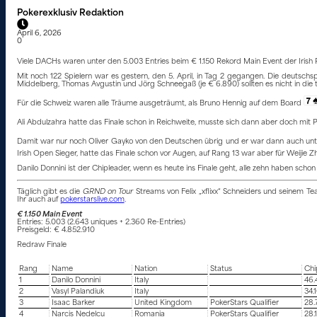
Pokerexklusiv Redaktion
April 6, 2026
0
Viele DACHs waren unter den 5.003 Entries beim € 1.150 Rekord Main Event der Irish Pok
Mit noch 122 Spielern war es gestern, den 5. April, in Tag 2 gegangen. Die deutsc
Middelberg, Thomas Avgustin und Jörg Schneegaß (je € 6.890) sollten es nicht in die 
Für die Schweiz waren alle Träume ausgeträumt, als Bruno Hennig auf dem Board
Ali Abdulzahra hatte das Finale schon in Reichweite, musste sich dann aber doch mi
Damit war nur noch Oliver Gayko von den Deutschen übrig und er war dann auch unter d
Irish Open Sieger, hatte das Finale schon vor Augen, auf Rang 13 war aber für Weijie Z
Danilo Donnini ist der Chipleader, wenn es heute ins Finale geht, alle zehn haben sch
Täglich gibt es die
GRND on Tour
Streams von Felix „xflixx“ Schneiders und seinem Tea
Ihr auch auf
pokerstarslive.com
.
€ 1.150 Main Event
Entries: 5.003 (2.643 uniques + 2.360 Re-Entries)
Preisgeld: € 4.852.910
Redraw Finale
Rang
Name
Nation
Status
Chi
1
Danilo Donnini
Italy
46.
2
Vasyl Palandiuk
Italy
34.
3
Isaac Barker
United Kingdom
PokerStars Qualifier
28.
4
Narcis Nedelcu
Romania
PokerStars Qualifier
28.