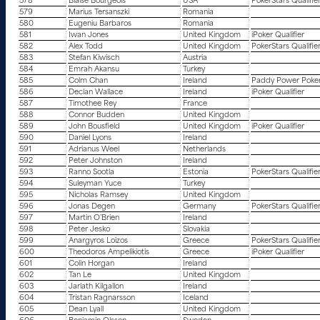
578
Blaise Bourgeois
USA
PokerStars Qualifie
579
Marius Tersanszki
Romania
580
Eugeniu Barbaros
Romania
581
Iwan Jones
United Kingdom
iPoker Qualifier
582
Alex Todd
United Kingdom
PokerStars Qualifie
583
Stefan Kiwisch
Austria
584
Emrah Akansu
Turkey
585
Colm Chan
Ireland
Paddy Power Poker 
586
Declan Wallace
Ireland
iPoker Qualifier
587
Timothee Rey
France
588
Connor Budden
United Kingdom
589
John Bousfield
United Kingdom
iPoker Qualifier
590
Daniel Lyons
Ireland
591
Adrianus Weel
Netherlands
592
Peter Johnston
Ireland
593
Ranno Sootla
Estonia
PokerStars Qualifie
594
Suleyman Yuce
Turkey
595
Nicholas Ramsey
United Kingdom
596
Jonas Degen
Germany
PokerStars Qualifie
597
Martin O’Brien
Ireland
598
Peter Jesko
Slovakia
599
Anargyros Loizos
Greece
PokerStars Qualifie
600
Theodoros Ampelikiotis
Greece
iPoker Qualifier
601
Colin Horgan
Ireland
602
Tan Le
United Kingdom
603
Jarlath Kilgallon
Ireland
604
Tristan Ragnarsson
Iceland
605
Dean Lyall
United Kingdom