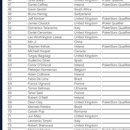
46
Tyrell Soleyn
United Kingdom
iPoker Qualifier
47
Daniel Caffrey
Ireland
PokerStars Qualifie
48
Gavin Sardini
South Africa
49
Bruno Hennig
Switzerland
50
Jeff Kimber
United Kingdom
PokerStars Qualifie
51
James Clossick
United Kingdom
iPoker Qualifier
52
Domenico Tataranno
Italy
PokerStars Qualifie
53
Daniel Cervantes
United Kingdom
PokerStars Qualifie
54
Leo Worthington-Leese
United Kingdom
55
Min Ji
China
56
Stephen Kehoe
Ireland
PokerStars Qualifie
57
Michael Hooper
Canada
58
Turgay Bagdagi
United Kingdom
59
Guillermo Giner
Spain
60
Conor O’Driscoll
Ireland
PokerStars Qualifie
61
Pieterjan Nonneman
Belgium
62
Aiden Cullinane
Ireland
63
Fabio De Lima
Brazil
64
Franck Vignaud
France
65
Tomas Saltonas
Lithuania
66
Tahar Said
France
67
Robert O’Neill
Ireland
68
Dean Clay
United Kingdom
PokerStars Qualifie
69
Marcelo Pereira
Brazil
70
Catalin Pop
Romania
71
Jun Miao
United Kingdom
72
Leonardo Tononi
Italy
73
Robert Sherwood
United Kingdom