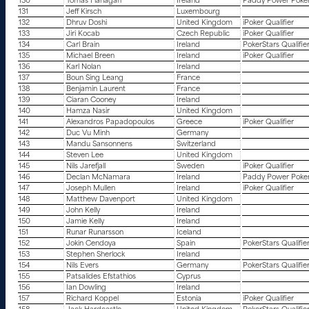
130
Tomas Flanagan
Ireland
Paddy Power Poker 
131
Jeff Kirsch
Luxembourg
132
Dhruv Doshi
United Kingdom
iPoker Qualifier
133
Jiri Kocab
Czech Republic
iPoker Qualifier
134
Carl Brain
Ireland
PokerStars Qualifie
135
Michael Breen
Ireland
iPoker Qualifier
136
Karl Nolan
Ireland
137
Boun Sing Leang
France
138
Benjamin Laurent
France
139
Ciaran Cooney
Ireland
140
Hamza Nasir
United Kingdom
141
Alexandros Papadopoulos
Greece
iPoker Qualifier
142
Duc Vu Minh
Germany
143
Mandu Sansonnens
Switzerland
144
Steven Lee
United Kingdom
145
Nils Jarefjall
Sweden
iPoker Qualifier
146
Declan McNamara
Ireland
Paddy Power Poker 
147
Joseph Mullen
Ireland
iPoker Qualifier
148
Matthew Davenport
United Kingdom
149
John Kelly
Ireland
150
Jamie Kelly
Ireland
151
Runar Runarsson
Iceland
152
Jokin Cendoya
Spain
PokerStars Qualifie
153
Stephen Sherlock
Ireland
154
Nils Evers
Germany
PokerStars Qualifie
155
Patsalides Efstathios
Cyprus
156
Ian Dowling
Ireland
157
Richard Koppel
Estonia
iPoker Qualifier