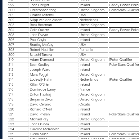
298
Sofiane Drissi
France
299
John Enright
Ireland
Paddy Power Poker 
300
Christopher Yong
United Kingdom
PokerStars Qualifie
301
Charles Mitchell
USA
302
Skipp van den Assem
Netherlands
303
Ross Boatman
United Kingdom
304
Colin Quarry
Ireland
Paddy Power Poker 
305
John Dwyer
United Kingdom
306
Paul Coyle
Ireland
307
Bradley McCoy
USA
308
Robert Nechifor
Romania
309
Satoshi Tanaka
USA
310
Adam Diamond
United Kingdom
iPoker Qualifier
311
Sean Godley
Ireland
PokerStars Qualifie
312
Joseph Ward
Ireland
313
Marc Foggin
United Kingdom
314
Lodewijk Hahn
Netherlands
iPoker Qualifier
315
Killian O’Brien
Ireland
316
Dominique Lamy
France
317
Driton Haxhiaj
United Kingdom
318
Benjamin Dixon
United Kingdom
319
David Ceranic
Croatia
320
Richard O’Neill
Ireland
321
David Phelan
Ireland
PokerStars Qualifie
322
Michael Ray
United Kingdom
323
John O’Shea
Ireland
324
Caroline McKeever
Ireland
325
Glenn Miller
Ireland
PokerStars Qualifie