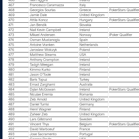
466
Neil Higgins
Ireland
467
Francesco Caramazza
Italy
468
Georgios Sourlas
Greece
PokerStars Qualifie
469
Jamie Dale
United Kingdom
470
Attila Koncz
Hungary
PokerStars Qualifie
471
Jan Bendik
Slovakia
472
Niall Kevin Campbell
Ireland
473
Mikael Andersen
Norway
iPoker Qualifier
474
Osman Mustanoglu
Spain
475
Antoine Vranken
Netherlands
476
Jaroslaw Wolczyk
Poland
477
Matthew Stearns
USA
478
Anthony Crampton
Ireland
479
Tadgh Meegan
Ireland
480
Kimmo Kurko
Finland
481
Jason O’Toole
Ireland
482
Baris Topuz
Turkey
483
Emad Zarghami
Australia
484
Dylan McGowan
Ireland
PokerStars Qualifie
485
Niculae Eremia
Romania
486
Zeb Arnold
United Kingdom
487
Daniel Turrisi
Germany
488
Henri Wagner
Finland
489
Zaheer Zeb
United Kingdom
490
Lars Gillstrand
Sweden
491
Vincent Thys
Belgium
PokerStars Qualifie
492
David Marboeuf
France
493
Jose Sacramento
Portugal