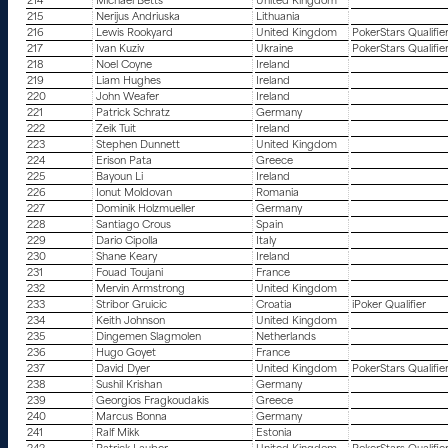
214
Michael Betts
United Kingdom
215
Nerijus Andriuska
Lithuania
216
Lewis Rookyard
United Kingdom
PokerStars Qualifie
217
Ivan Kuziv
Ukraine
PokerStars Qualifie
218
Noel Coyne
Ireland
219
Liam Hughes
Ireland
220
John Weafer
Ireland
221
Patrick Schratz
Germany
222
Zeik Tuit
Ireland
223
Stephen Dunnett
United Kingdom
224
Erison Pata
Greece
225
Bayoun Li
Ireland
226
Ionut Moldovan
Romania
227
Dominik Holzmueller
Germany
228
Santiago Crous
Spain
229
Dario Cipolla
Italy
230
Shane Keary
Ireland
231
Fouad Toujani
France
232
Mervin Armstrong
United Kingdom
233
Stribor Gruicic
Croatia
iPoker Qualifier
234
Keith Johnson
United Kingdom
235
Dingemen Slagmolen
Netherlands
236
Hugo Goyet
France
237
David Dyer
United Kingdom
PokerStars Qualifie
238
Sushil Krishan
Germany
239
Georgios Fragkoudakis
Greece
240
Marcus Bonna
Germany
241
Ralf Mikk
Estonia