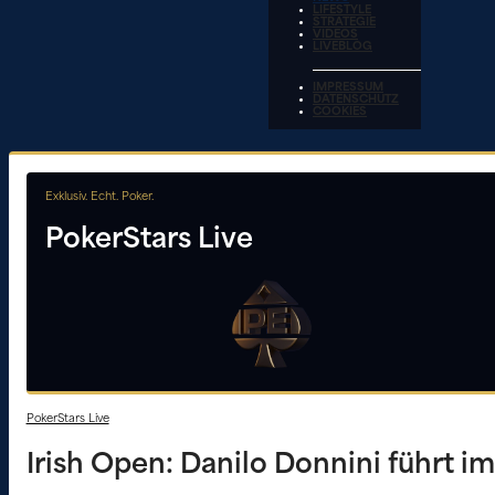
LIFESTYLE
STRATEGIE
VIDEOS
LIVEBLOG
IMPRESSUM
DATENSCHUTZ
COOKIES
Exklusiv. Echt. Poker.
PokerStars Live
PokerStars Live
Irish Open: Danilo Donnini führt i