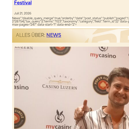
Festival
Juli 21, 2026
News","disable_query_merge":true,"orderby":"date","post_status":"publish","paged":1,
[728754],"tax_query":[{"terms":"1123","taxonomy":"category","field":"term_id"}]}" data
max-pages="247" data-start="1" data-end="2">
ALLES ÜBER:
NEWS