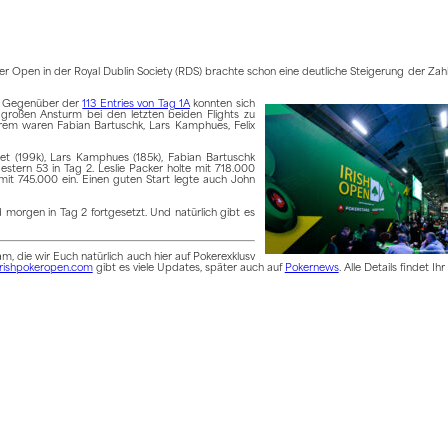
er Open in der Royal Dublin Society (RDS) brachte schon eine deutliche Steigerung der Zah
e. Gegenüber der
113 Entries von Tag 1A
konnten sich
 großen Ansturm bei den letzten beiden Flights zu
erem waren Fabian Bartuschk, Lars Kamphues, Felix
uet (199k), Lars Kamphues (185k), Fabian Bartuschk
estern 53 in Tag 2. Leslie Packer holte mit 718.000
mit 745.000 ein. Einen guten Start legte auch John
rd morgen in Tag 2 fortgesetzt. Und natürlich gibt es
m, die wir Euch natürlich auch hier auf Pokerexklusv
irishpokeropen.com
gibt es viele Updates, später auch auf
Pokernews
. Alle Details findet Ih