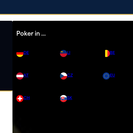
Poker in …
DE
LI
BE
AT
CZ
EU
CH
SK