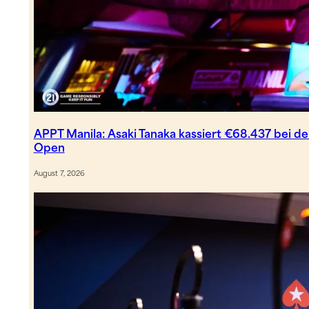
APPT Manila: Asaki Tanaka kassiert €68.437 bei de
Open
August 7, 2026