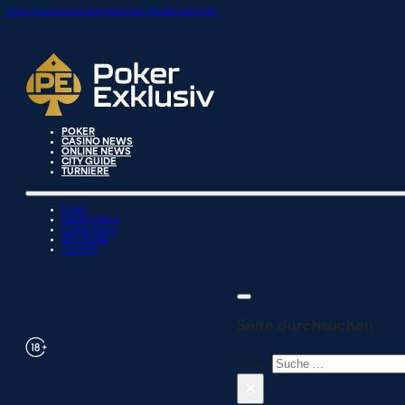
Zum Hauptinhalt springen
Zum Footer springen
POKER
CASINO NEWS
ONLINE NEWS
CITY GUIDE
TURNIERE
Poker
Casino News
Online News
City Guide
Turniere
Seite durchsuchen
Suchen
×