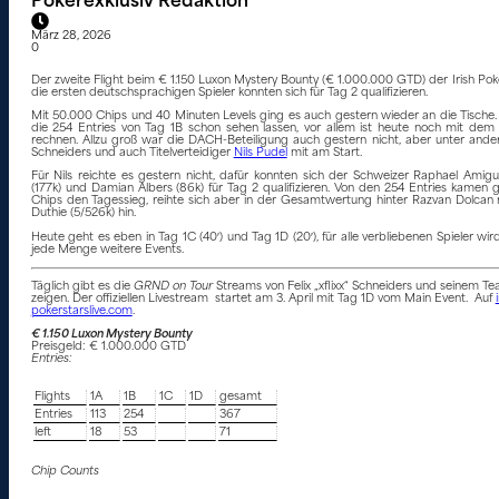
Pokerexklusiv Redaktion
März 28, 2026
0
Der zweite Flight beim € 1.150 Luxon Mystery Bounty (€ 1.000.000 GTD) der Irish Pok
die ersten deutschsprachigen Spieler konnten sich für Tag 2 qualifizieren.
Mit 50.000 Chips und 40 Minuten Levels ging es auch gestern wieder an die Tisch
die 254 Entries von Tag 1B schon sehen lassen, vor allem ist heute noch mit dem
rechnen. Allzu groß war die DACH-Beteiligung auch gestern nicht, aber unter and
Schneiders und auch Titelverteidiger
Nils Pudel
mit am Start.
Für Nils reichte es gestern nicht, dafür konnten sich der Schweizer Raphael Amig
(177k) und Damian Albers (86k) für Tag 2 qualifizieren. Von den 254 Entries kamen g
Chips den Tagessieg, reihte sich aber in der Gesamtwertung hinter Razvan Dolcan 
Duthie (5/526k) hin.
Heute geht es eben in Tag 1C (40′) und Tag 1D (20′), für alle verbliebenen Spieler wi
jede Menge weitere Events.
Täglich gibt es die
GRND on Tour
Streams von Felix „xflixx“ Schneiders und seinem Tea
zeigen. Der offiziellen Livestream startet am 3. April mit Tag 1D vom Main Event. Auf
pokerstarslive.com
.
€ 1.150 Luxon Mystery Bounty
Preisgeld: € 1.000.000 GTD
Entries:
Flights
1A
1B
1C
1D
gesamt
Entries
113
254
367
left
18
53
71
Chip Counts