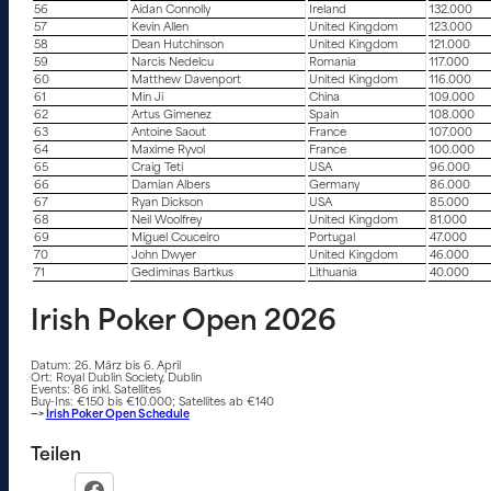
56
Aidan Connolly
Ireland
132.000
57
Kevin Allen
United Kingdom
123.000
58
Dean Hutchinson
United Kingdom
121.000
59
Narcis Nedelcu
Romania
117.000
60
Matthew Davenport
United Kingdom
116.000
61
Min Ji
China
109.000
62
Artus Gimenez
Spain
108.000
63
Antoine Saout
France
107.000
64
Maxime Ryvol
France
100.000
65
Craig Teti
USA
96.000
66
Damian Albers
Germany
86.000
67
Ryan Dickson
USA
85.000
68
Neil Woolfrey
United Kingdom
81.000
69
Miguel Couceiro
Portugal
47.000
70
John Dwyer
United Kingdom
46.000
71
Gediminas Bartkus
Lithuania
40.000
Irish Poker Open 2026
Datum: 26. März bis 6. April
Ort: Royal Dublin Society, Dublin
Events: 86 inkl. Satellites
Buy-Ins: €150 bis €10.000; Satellites ab €140
—>
Irish Poker Open Schedule
Teilen