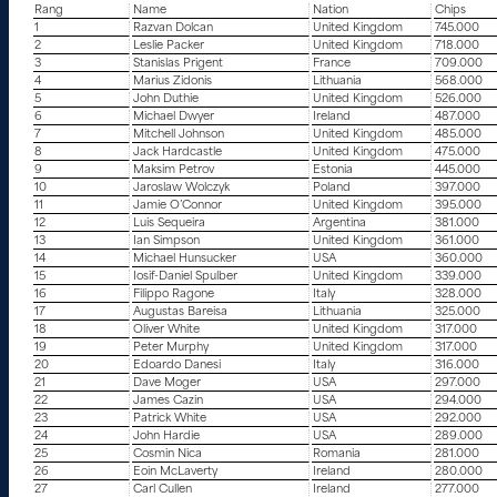
Rang
Name
Nation
Chips
1
Razvan Dolcan
United Kingdom
745.000
2
Leslie Packer
United Kingdom
718.000
3
Stanislas Prigent
France
709.000
4
Marius Zidonis
Lithuania
568.000
5
John Duthie
United Kingdom
526.000
6
Michael Dwyer
Ireland
487.000
7
Mitchell Johnson
United Kingdom
485.000
8
Jack Hardcastle
United Kingdom
475.000
9
Maksim Petrov
Estonia
445.000
10
Jaroslaw Wolczyk
Poland
397.000
11
Jamie O’Connor
United Kingdom
395.000
12
Luis Sequeira
Argentina
381.000
13
Ian Simpson
United Kingdom
361.000
14
Michael Hunsucker
USA
360.000
15
Iosif-Daniel Spulber
United Kingdom
339.000
16
Filippo Ragone
Italy
328.000
17
Augustas Bareisa
Lithuania
325.000
18
Oliver White
United Kingdom
317.000
19
Peter Murphy
United Kingdom
317.000
20
Edoardo Danesi
Italy
316.000
21
Dave Moger
USA
297.000
22
James Cazin
USA
294.000
23
Patrick White
USA
292.000
24
John Hardie
USA
289.000
25
Cosmin Nica
Romania
281.000
26
Eoin McLaverty
Ireland
280.000
27
Carl Cullen
Ireland
277.000