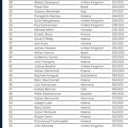
28
Sinead Davenport
United Kingdom
261.000
29
Paulo Gini
Brazil
260.000
30
Giuliano Bendinelli
Italy
247.000
31
Panagiotis Marizas
Greece
244.000
32
Scott Margereson
United Kingdom
244.000
33
Paul Ephremsen
United Kingdom
238.000
34
Michael Malm
Canada
236.000
35
Emeric Boun
France
236.000
36
David O’Reilly
Ireland
220.000
37
Ivan Kuziv
Ukraine
216.000
38
James Clossick
United Kingdom
216.000
39
Adrian Garcia
Spain
206.000
40
Guillermo Gordo
Poland
205.000
41
John Hanaphy
Ireland
203.000
42
Joshua Boulton
United Kingdom
201.000
43
Adrian Ziemichod
Poland
200.000
44
Raphael Amiguet
Switzerland
199.000
45
Marc MacDonnell
Ireland
194.000
46
Lars Kamphues
Germany
185.000
47
Kultida Berman
USA
184.000
48
Peter Kvisthammar
Sweden
180.000
49
Fabian Bartuschk
Germany
177.000
50
Joseph Lalor
Ireland
176.000
51
Mary Galvin
Ireland
162.000
52
Conor McGuire
Ireland
162.000
53
Roope Tarmi
Finland
150.000
54
Emmanouil Fountoulakis
Greece
147.000
55
John Mooney
United Kingdom
137.000