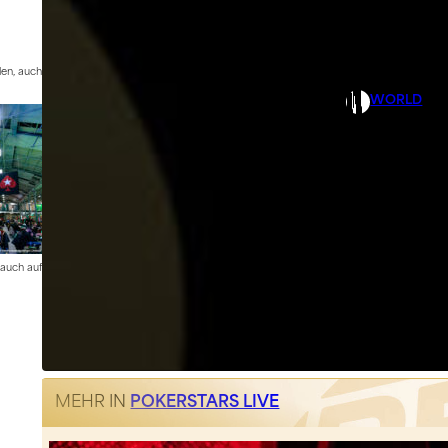
len, auch
WORLD
r auch auf
MEHR IN
POKERSTARS LIVE