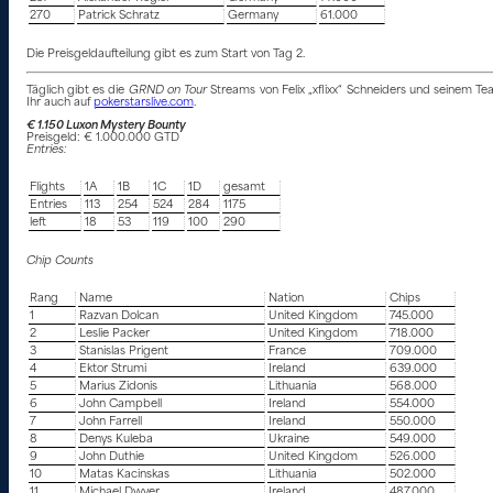
270
Patrick Schratz
Germany
61.000
Die Preisgeldaufteilung gibt es zum Start von Tag 2.
Täglich gibt es die
GRND on Tour
Streams von Felix „xflixx“ Schneiders und seinem Tea
Ihr auch auf
pokerstarslive.com
.
€ 1.150 Luxon Mystery Bounty
Preisgeld: € 1.000.000 GTD
Entries:
Flights
1A
1B
1C
1D
gesamt
Entries
113
254
524
284
1175
left
18
53
119
100
290
Chip Counts
Rang
Name
Nation
Chips
1
Razvan Dolcan
United Kingdom
745.000
2
Leslie Packer
United Kingdom
718.000
3
Stanislas Prigent
France
709.000
4
Ektor Strumi
Ireland
639.000
5
Marius Zidonis
Lithuania
568.000
6
John Campbell
Ireland
554.000
7
John Farrell
Ireland
550.000
8
Denys Kuleba
Ukraine
549.000
9
John Duthie
United Kingdom
526.000
10
Matas Kacinskas
Lithuania
502.000
11
Michael Dwyer
Ireland
487.000