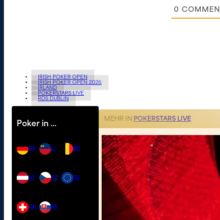
0
COMMEN
IRISH POKER OPEN
IRISH POKER OPEN 2026
IRLAND
POKERSTARS LIVE
RDS DUBLIN
MEHR IN
POKERSTARS LIVE
Poker in …
DE
LI
BE
AT
CZ
EU
CH
SK