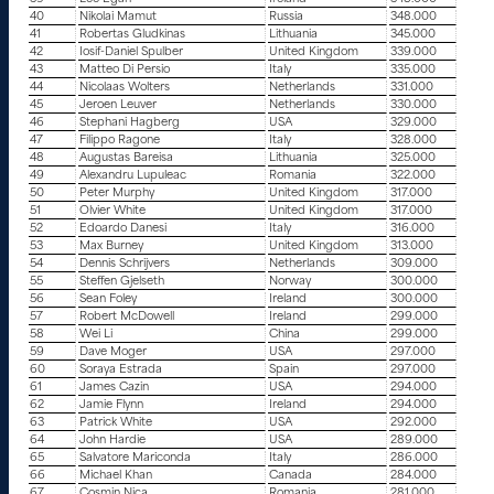
40
Nikolai Mamut
Russia
348.000
41
Robertas Gludkinas
Lithuania
345.000
42
Iosif-Daniel Spulber
United Kingdom
339.000
43
Matteo Di Persio
Italy
335.000
44
Nicolaas Wolters
Netherlands
331.000
45
Jeroen Leuver
Netherlands
330.000
46
Stephani Hagberg
USA
329.000
47
Filippo Ragone
Italy
328.000
48
Augustas Bareisa
Lithuania
325.000
49
Alexandru Lupuleac
Romania
322.000
50
Peter Murphy
United Kingdom
317.000
51
Olvier White
United Kingdom
317.000
52
Edoardo Danesi
Italy
316.000
53
Max Burney
United Kingdom
313.000
54
Dennis Schrijvers
Netherlands
309.000
55
Steffen Gjelseth
Norway
300.000
56
Sean Foley
Ireland
300.000
57
Robert McDowell
Ireland
299.000
58
Wei Li
China
299.000
59
Dave Moger
USA
297.000
60
Soraya Estrada
Spain
297.000
61
James Cazin
USA
294.000
62
Jamie Flynn
Ireland
294.000
63
Patrick White
USA
292.000
64
John Hardie
USA
289.000
65
Salvatore Mariconda
Italy
286.000
66
Michael Khan
Canada
284.000
67
Cosmin Nica
Romania
281.000