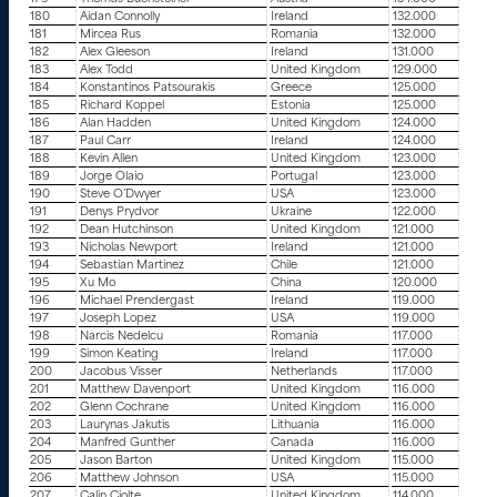
180
Aidan Connolly
Ireland
132.000
181
Mircea Rus
Romania
132.000
182
Alex Gleeson
Ireland
131.000
183
Alex Todd
United Kingdom
129.000
184
Konstantinos Patsourakis
Greece
125.000
185
Richard Koppel
Estonia
125.000
186
Alan Hadden
United Kingdom
124.000
187
Paul Carr
Ireland
124.000
188
Kevin Allen
United Kingdom
123.000
189
Jorge Olaio
Portugal
123.000
190
Steve O’Dwyer
USA
123.000
191
Denys Prydvor
Ukraine
122.000
192
Dean Hutchinson
United Kingdom
121.000
193
Nicholas Newport
Ireland
121.000
194
Sebastian Martinez
Chile
121.000
195
Xu Mo
China
120.000
196
Michael Prendergast
Ireland
119.000
197
Joseph Lopez
USA
119.000
198
Narcis Nedelcu
Romania
117.000
199
Simon Keating
Ireland
117.000
200
Jacobus Visser
Netherlands
117.000
201
Matthew Davenport
United Kingdom
116.000
202
Glenn Cochrane
United Kingdom
116.000
203
Laurynas Jakutis
Lithuania
116.000
204
Manfred Gunther
Canada
116.000
205
Jason Barton
United Kingdom
115.000
206
Matthew Johnson
USA
115.000
207
Calin Ciolte
United Kingdom
114.000