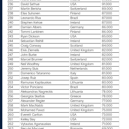
236
David Sathue
USA
91.000
237
Martin Berisha
Switzerland
89.000
238
Elias Suhonen
Finland
87.000
239
Leonardo Riva
Brazil
87.000
240
Stephen Kehoe
Ireland
87.000
241
Damian Albers
Germany
86.000
242
Tommi Lankinen
Finland
86.000
243
Ryan Dickson
USA
85.000
244
Sebastian Reihill
Ireland
85.000
245
Craig Conway
Scotland
84.000
246
Elvis Ziemelis
United Kingdom
82.000
247
John Burke
Ireland
82.000
248
Marcel Brunner
Switzerland
82.000
249
Neil Woolfrey
United Kingdom
81.000
250
Jeremy Sluis
Netherlands
81.000
251
Domenico Tataranno
Italy
81.000
252
Josep Ruiz
Spain
80.000
253
Ramunas Kapliauskas
Lithuania
80.000
254
Victor Ponciano
Brazil
80.000
255
Aleksandras Nagreckis
Lithuania
78.000
256
Georgios Skaltsis
Greece
78.000
257
Alexander Regler
Germany
77.000
258
Mark MacNabb
United Kingdom
76.000
259
Mohamed Fawzi
United Kingdom
75.000
260
Everett Carlton
USA
73.000
261
Kelley Slay
USA
72.000
262
Vytautas Aganauskas
Ireland
71.000
263
Neculai Macovei
Romania
69.000