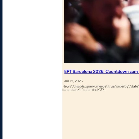
EPT Barcelona 2026: Countdown zum s
Juli 21, 2026
News","disable_query_merge":true,"orderby":"date","
data-start="1" data-end="2">