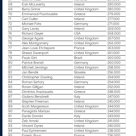
68
Eoin McLaverty
Ireland
280.000
69
Barry Grime
United Kingdom
280.000
70
Emmanouil Fountoulakis
Greece
279.000
71
Carl Cullen
Ireland
277.000
72
Michael Fohs
Germany
271.000
73
Gary Lacey
Ireland
269.000
74
Richard Geyer
USA
268.000
75
George Agate
United Kingdom
267.000
76
Alex Montgomery
United Kingdom
266.000
77
Jean-Louis Etchepare
France
263.000
78
Sinead Davenport
United Kingdom
261.000
79
Paulo Gini
Brazil
260.000
80
Patrice Brandt
Germany
260.000
81
Mitchell Jennings
United Kingdom
258.000
82
Jan Bendik
Slovakia
256.000
83
Christopher Dowling
Ireland
254.000
84
Roman Sartory
Germany
254.000
85
Ronan Gilligan
Ireland
252.000
86
Dimitrios Anastasakis
Greece
248.000
87
Giuliano Bendinelli
Italy
247.000
88
Stephen Freeman
Ireland
245.000
89
Scott Margereson
United Kingdom
244.000
90
Panagiotis Marizas
Greece
244.000
91
Danilo Donnini
Italy
243.000
92
Zeb Arnold
United Kingdom
241.000
93
Vincent Dynes
Ireland
240.000
94
Paul Ephremsen
United Kingdom
238.000
95
Emeric Boun
France
236.000