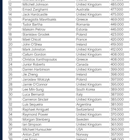
12
Mitchell Johnson
United Kingdom
485.000
13
Emad Zarghami
Australia
477.000
14
Jack Hardcastle
United Kingdom
475.000
15
Panagiotis Mavritsakis
Greece
469.000
16
Tudor Bartha
Romania
449.000
17
Maksim Petrov
Estonia
445.000
18
Stanislaw Grodek
Poland
423.000
19
Mael Chicot
France
420.000
20
John O’Shea
Ireland
419.000
21
Mark Johnston
United Kingdom
412.000
22
Callum Gordon
United Kingdom
408.000
23
Christos Xanthopoulos
Greece
408.000
24
Junior Roberts
Canada
400.000
25
Darren Harbinson
United Kingdom
399.000
26
Jie Zheng
Ireland
398.000
27
Jaroslaw Wolczyk
Poland
397.000
28
Jamie O’Connor
United Kingdom
395.000
29
Lee Min-Sung
South Korea
389.000
30
Luca Bernardi
Italy
387.000
31
Cameron Sinclair
United Kingdom
385.000
32
Luis Sequeira
Argentina
381.000
33
Raphael Amiguet
Switzerland
374.000
34
Raymond Power
United Kingdom
370.000
35
Morgan Stenberg
Sweden
366.000
36
Ian Simpson
United Kingdom
361.000
37
Michael Hunsucker
USA
360.000
38
Anton Zahl
Norway
357.000
39
Lee Egan
Ireland
348.000