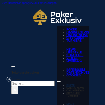
Zum Hauptinhalt springen
Zum Footer springen
POKER
CASINO NEWS
ONLINE NEWS
CITY GUIDE
TURNIERE
NEWS
LIFESTYLE
STRATEGIE
VIDEOS
LIVEBLOG
IMPRESSUM
Seite durchsuchen
DATENSCHUTZ
COOKIES
Suchen
POKER
×
CASINO NEWS
ONLINE NEWS
CITY GUIDE
TURNIERE
NEWS