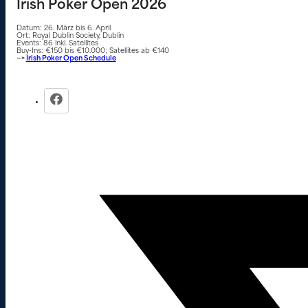
Irish Poker Open 2026
Datum: 26. März bis 6. April
Ort: Royal Dublin Society, Dublin
Events: 86 inkl. Satellites
Buy-Ins: €150 bis €10.000; Satellites ab €140
—>
Irish Poker Open Schedule