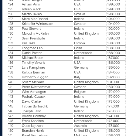
124
Asham Amir
USA
199.000
125
Adrian Mack
USA
199.000
126
Martin Ilavsky
Slovakia
198.000
127
Marc MacDonnell
Ireland
194.000
128
Kristoffer Winterstein
Sweden
194.000
129
Paul Stewart
Ireland
192.000
130
Malcolm McKinlay
United Kingdom
190.000
131
Sean Prendiville
Ireland
189.000
132
Kris Tikka
Estonia
188.000
133
Longmao Fan
China
188.000
134
Daniel Pastor
Netherlands
188.000
135
Michael Breen
Ireland
187.000
136
Timothy Vavuris
USA
186.000
137
Lars Kamphues
Germany
185.000
138
Kultida Berman
USA
184.000
139
Umberto Ruggeri
Italy
182.000
140
Stuart McNally
United Kingdom
181.000
141
Peter Kvisthammar
Sweden
180.000
142
Wim Verhaegen
Belgium
179.000
143
Padraic Cusack
Ireland
179.000
144
David Clarke
United Kingdom
178.000
145
Fabian Bartuschk
Germany
177.000
146
Joseph Lalor
Ireland
176.000
147
Roland Boothby
United Kingdom
174.000
148
Freek Scholten
Netherlands
173.000
149
Quoc Nguyen
Australia
173.000
150
Brandon Harris
United Kingdom
168.000
151
Pavel Sergheiciuc
Moldova
168.000