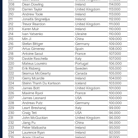
208
Dean Dowling
Ireland
114.000
209
Darren Taylor
United Kingdom
113.000
210
Andrew Toole
Ireland
113.000
211
Jonaitis Singnelijus
Ireland
112.000
212
Trevor Reardon
United Kingdom
111.000
213
Karen Muir
Ireland
110.000
214
Ivan Yatsenko
Ukraine
110.000
215
Min Ji
China
109.000
216
Stefan Bittger
Germany
109.000
217
Artus Gimenez
Spain
108.000
218
Antoine Saout
France
107.000
219
Davide Raschella
Italy
107.000
220
Mateus Loureiro
Portugal
106.000
221
Erik Risberg
Sweden
105.000
222
Seamus McGearty
Canada
105.000
223
Gerry Mcardle
Ireland
104.000
224
Steinn Thanh Du Karlsson
Iceland
103.000
225
James Bott
United Kingdom
101.000
226
Maxime Ryvol
France
100.000
227
James Leonard
USA
100.000
228
Andreas Putz
Germany
100.000
229
Leart Breshanaj
Italy
99.000
230
Craig Teti
USA
96.000
231
John McGuckian
United Kingdom
96.000
232
Jiang Pu
China
96.000
233
Peter Malbasha
Ireland
95.000
234
Laurence Ryan
Ireland
92.000
235
Arans Ubartas
Ireland
91.000