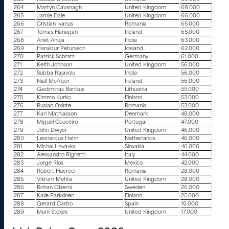
264
Martyn Cavanagh
United Kingdom
68.000
265
Jamie Dale
United Kingdom
66.000
266
Cristian Ivanus
Romania
65.000
267
Tomas Flanagan
Ireland
65.000
268
Ankit Ahuja
India
63.000
269
Haraldur Petursson
Iceland
62.000
270
Patrick Schratz
Germany
61.000
271
Keith Johnson
United Kingdom
56.000
272
Subba Rajavolu
India
56.000
273
Niall McAleer
Ireland
56.000
274
Gediminas Bartkus
Lithuania
55.000
275
Kimmo Kurko
Finland
53.000
276
Ruslan Oxinte
Romania
53.000
277
Kari Mathiasson
Denmark
48.000
278
Miguel Couceiro
Portugal
47.000
279
John Dwyer
United Kingdom
46.000
280
Leonardus Hahn
Netherlands
46.000
281
Michal Havavka
Slovakia
46.000
282
Alessandro Righetti
Italy
44.000
283
Jorge Rios
Mexico
42.000
284
Robert Fluereci
Romania
28.000
285
Vikrum Mehta
United Kingdom
28.000
286
Rohan Oberoi
Sweden
26.000
287
Kalle Parkkinen
Finland
25.000
288
Gerard Carbo
Spain
19.000
289
Mark Stokes
United Kingdom
17.000