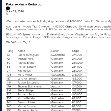
Pokerexklusiv Redaktion
März 29, 2026
0
Wie zu erwarten wurde die Preisgeldgarantie von € 1.000.000 beim € 1.150 Luxon Myste
Auch gestern wurde Tag 1C wieder mt 50.000 Chips und 40 Minuten Levels gespielt, 
Flight. Insgesamt kam man so auf 1.175 Entries und auch die Millionengarantie wurde de
119 bzw. 100 Spieler konnten am Ende eintüten, an den Chipleader von Tag 1A, Raz
Tagessieger im Turbo. Einige DACHs überstanden gestern den Cut und sind heute auch an 
Die DACHs in Tag 2
Rang
Name
Nation
Chips
33
Raphael Amiguet
Switzerland
374.000
72
Michael Fohs
Germany
271.000
80
Patrice Brandt
Germany
260.000
84
Roman Sartory
Germany
254.000
97
Nils Mallon
Germany
231.000
108
Marc Muller
Switzerland
215.000
137
Lars Kamphues
Germany
185.000
145
Fabian Bartuschk
Germany
177.000
179
Thomas Buchsteiner
Austria
134.000
216
Stefan Bittger
Germany
109.000
228
Andreas Putz
Germany
100.000
237
Martin Berisha
Switzerland
89.000
241
Damian Albers
Germany
86.000
248
Marcel Brunner
Switzerland
82.000
257
Alexander Regler
Germany
77.000