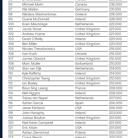
96
Michael Malm
Canada
236.000
97
Nils Mallon
Germany
231.000
98
Nikolaos Mastrantonas
Greece
228.000
99
Duane McDonnell
Ireland
228.000
100
Koen Meutstege
Netherlands
222.000
101
Jacob Stone
United Kingdom
221.000
102
Andrew Hulme
United Kingdom
221.000
103
David O’Reilly
Ireland
220.000
104
Ben Miller
United Kingdom
220.000
105
Nicolas Theodorowicz
USA
219.000
106
Ivan Kuziv
Ukraine
216.000
107
James Clossick
United Kingdom
216.000
108
Marc Muller
Switzerland
215.000
109
Stan van Dijk
Netherlands
214.000
110
Kyle Rafferty
Ireland
214.000
111
Christopher Tsang
United Kingdom
212.000
112
Ian Bosley
United Kingdom
210.000
113
Boun Sing Leang
France
208.000
114
Neil Higgins
Ireland
208.000
115
Tobias ten Napel
Netherlands
207.000
116
Adrian Garcia
Spain
206.000
117
Jesse Kertland
USA
206.000
118
John Hanaphy
Ireland
203.000
119
Joshua Boulton
United Kingdom
201.000
120
Niall Kevin Campbell
Ireland
201.000
121
Eric Kitain
USA
201.000
122
Adrian Ziemichod
Poland
200.000
123
Conor Bergin
Ireland
200.000