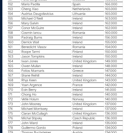
152
Mario Padilla
Spain
166.000
153
Cheng Xiao
Netherlands
165.000
154
Audrius Daugvilavicius
Lithuania
165.000
155
Michael O’Neill
Ireland
163.000
156
Mary Galvin
Ireland
162.000
157
Conor McGuire
Ireland
162.000
158
Cosmin Iancu
Romania
160.000
159
Padraig Burns
Ireland
156.000
160
Derrick Wall
Ireland
155.000
161
Benedicht Vlasov
Romania
154.000
162
Roope Tarmi
Finland
150.000
163
Jason Tompkins
Ireland
150.000
164
Iwan Jones
United Kingdom
149.000
165
Owen Mullan
Ireland
148.000
166
Fotios Ntamaris
Greece
147.000
167
Shane Reihill
Ireland
144.000
168
Rhys Keen
United Kingdom
143.000
169
Yoan Argence
France
142.000
170
Eoin Berry
Ireland
141.000
171
Chong Ho
Ireland
140.000
172
Vetle Holum
Norway
140.000
173
John Mooney
United Kingdom
137.000
174
Michael Morrissey
Ireland
137.000
175
Ciaran McCullagh
United Kingdom
136.000
176
Michal Stipsky
Czech Republic
136.000
177
John Ward
Ireland
135.000
178
Guillermo Gordo
Poland
134.000
179
Thomas Buchsteiner
Austria
134.000