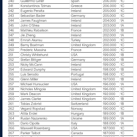
240
Guillermo Giner
Spain
206.000
1C
241
Konstantinos Tzimas
Greece
206.000
1C
242
Eugenio Peralta
Ireland
205.000
1C
243
Sebastian Bader
Germany
205.000
1C
244
James Faughnan
Ireland
204.000
1A
245
John O’Shea
Ireland
203.000
1A
246
Mathieu Rabalison
France
202.000
1B
247
Jie Zheng
Ireland
202.000
1A
248
Emrah Akansu
Turkey
202.000
1C
249
Barny Boatman
United Kingdom
200.000
1C
250
Frederic Massina
France
200.000
1C
251
Christy Whitehurst
USA
199.000
1B
252
Stefan Bittger
Germany
199.000
1B
253
Nicky McCann
Ireland
199.000
1C
254
Edward Dunphy
Ireland
198.000
1B
255
Luis Serodio
Portugal
198.000
1C
256
Glenn Miller
Ireland
197.000
1B
257
Michael Hunsucker
USA
196.000
1A
258
Nicholas Mingoia
United Kingdom
196.000
1C
259
Mark Deacon
United Kingdom
192.000
1C
260
James Clarke
United Kingdom
191.000
1B
261
Tobias Zobrist
Switzerland
190.000
1B
262
Vegard Ropstad
Norway
190.000
1C
263
Attila Erdei
Hungary
189.000
1B
264
Ruslan Nazarenko
Ukraine
189.000
1A
265
Dario Cipolla
Italy
188.000
1A
266
Maxwell Rosenberg
USA
187.000
1C
267
Parker Talbot
Canada
187.000
1C