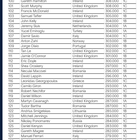
100
Gareth Hamilton
Ireland
308.000
1C
101
Scott Murphy
United Kingdom
308.000
1C
102
Francis McDonald
Ireland
306.000
1C
103
Samuel Tafler
United Kingdom
305.000
1B
104
John Kelly
Ireland
304.000
1B
105
Jeremy Sluis
Netherlands
304.000
1A
106
Yucel Eminoglu
Turkey
304.000
1A
107
Damir Savio
Italy
304.000
1C
108
Anton Zahl
Norway
303.000
1B
109
Jorge Olaio
Portugal
302.000
1B
110
Tan Le
United Kingdom
302.000
1C
111
Jamie O’Connor
United Kingdom
301.000
1B
112
Eric Doyle
Ireland
300.000
1B
113
Shea Croskery
Ireland
297.000
1C
114
Neculai Macovei
Romania
296.000
1B
115
David Lappin
Ireland
296.000
1A
116
Leonidas Georgopoulos
Greece
295.000
1C
117
Camilo Giron
Ireland
293.000
1A
118
Robert Nechifor
Romania
293.000
1C
119
Daniel Wilson
Ireland
290.000
1B
120
Martyn Cavanagh
United Kingdom
287.000
1A
121
Tudor Bartha
Romania
287.000
1C
122
Andrius Smigelskas
Lithuania
285.000
1B
123
Mitchell Jennings
United Kingdom
284.000
1C
124
Nikolay Ponomarev
Russia
284.000
1C
125
Daniel Kenyon
United Kingdom
283.000
1B
126
Gareth Magee
Ireland
282.000
1A
127
Manuel Ferrari
Italy
279.000
1C