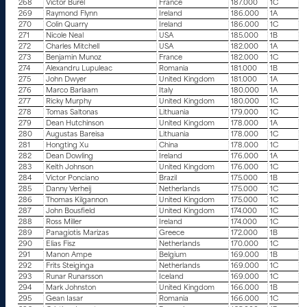
268
Victor Burel
France
187.000
1C
269
Raymond Flynn
Ireland
186.000
1A
270
Colin Quarry
Ireland
186.000
1C
271
Nicole Neal
USA
185.000
1B
272
Charles Mitchell
USA
182.000
1A
273
Benjamin Munoz
France
182.000
1C
274
Alexandru Lupuleac
Romania
181.000
1B
275
John Dwyer
United Kingdom
181.000
1A
276
Marco Barlaam
Italy
180.000
1A
277
Ricky Murphy
United Kingdom
180.000
1C
278
Tomas Saltonas
Lithuania
179.000
1C
279
Dean Hutchinson
United Kingdom
178.000
1A
280
Augustas Bareisa
Lithuania
178.000
1C
281
Hongting Xu
China
178.000
1C
282
Dean Dowling
Ireland
176.000
1A
283
Keith Johnson
United Kingdom
176.000
1C
284
Victor Ponciano
Brazil
175.000
1B
285
Danny Verheij
Netherlands
175.000
1C
286
Thomas Kilgannon
United Kingdom
175.000
1C
287
John Bousfield
United Kingdom
174.000
1C
288
Ross Miller
Ireland
174.000
1C
289
Panagiotis Marizas
Greece
172.000
1B
290
Elias Fisz
Netherlands
170.000
1C
291
Manon Ampe
Belgium
169.000
1B
292
Frits Steiginga
Netherlands
169.000
1C
293
Runar Runarsson
Iceland
169.000
1C
294
Mark Johnston
United Kingdom
166.000
1B
295
Gean Iasar
Romania
166.000
1C