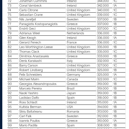
72
Jonathan Cummins
Ireland
344.000
1C
73
Conal Vambeck
Ireland
342.000
1A
74
Carlo Citrone
United Kingdom
340.000
1C
75
Sebastian Crane
United Kingdom
339.000
1C
76
Nils Jarefjall
Sweden
337.000
1B
77
Panagiotis Kostopanagiotis
Greece
337.000
1B
78
Endrit Geci
United Kingdom
337.000
1C
79
Adrianus Weel
Netherlands
336.000
1B
80
Glen Keogh
Ireland
336.000
1A
81
Gerard Fenech
France
336.000
1C
82
Leo Worthington-Leese
United Kingdom
335.000
1B
83
Thomas Clack
United Kingdom
335.000
1C
84
Dimitrios Anastasakis
Greece
333.000
1B
85
Denis Karakashi
Italy
332.000
1C
86
Barry Carson
United Kingdom
327.000
1C
87
Robert Lindberg
United Kingdom
325.000
1B
88
Felix Schneiders
Germany
325.000
1A
89
Michael Malm
Canada
322.000
1C
90
Georgios Alexandropoulos
Greece
319.000
1B
91
Marcelo Pereira
Brazil
319.000
1B
92
Naoki Yashiro
Japan
319.000
1B
93
Ladislao Dalfo
Spain
318.000
1B
94
Ross Schladt
Ireland
315.000
1A
95
Kultida Berman
USA
314.000
1B
96
Silviu Baltateanu
Romania
313.000
1B
97
Carl Falk
Sweden
312.000
1B
98
Ioannis Poullos
Greece
310.000
1A
99
Mario Padilla
Spain
308.000
1B