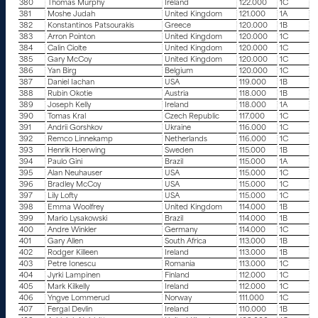
380
Thomas Murphy
Ireland
122.000
1C
381
Moshe Judah
United Kingdom
121.000
1A
382
Konstantinos Patsourakis
Greece
120.000
1B
383
Arron Pointon
United Kingdom
120.000
1C
384
Calin Ciolte
United Kingdom
120.000
1C
385
Gary McCoy
United Kingdom
120.000
1C
386
Yan Birg
Belgium
120.000
1C
387
Daniel Iachan
USA
119.000
1B
388
Rubin Okotie
Austria
118.000
1B
389
Joseph Kelly
Ireland
118.000
1A
390
Tomas Kral
Czech Republic
117.000
1C
391
Andrii Gorshkov
Ukraine
116.000
1C
392
Remco Linnekamp
Netherlands
116.000
1C
393
Henrik Hoerwing
Sweden
115.000
1B
394
Paulo Gini
Brazil
115.000
1A
395
Alan Neuhauser
USA
115.000
1C
396
Bradley McCoy
USA
115.000
1C
397
Lily Lofty
USA
115.000
1C
398
Emma Woolfrey
United Kingdom
114.000
1B
399
Mario Lysakowski
Brazil
114.000
1B
400
Andre Winkler
Germany
114.000
1C
401
Gary Allen
South Africa
113.000
1B
402
Rodger Killeen
Ireland
113.000
1B
403
Petre Ionescu
Romania
113.000
1C
404
Jyrki Lampinen
Finland
112.000
1C
405
Mark Kilkelly
Ireland
112.000
1C
406
Yngve Lommerud
Norway
111.000
1C
407
Fergal Devlin
Ireland
110.000
1B