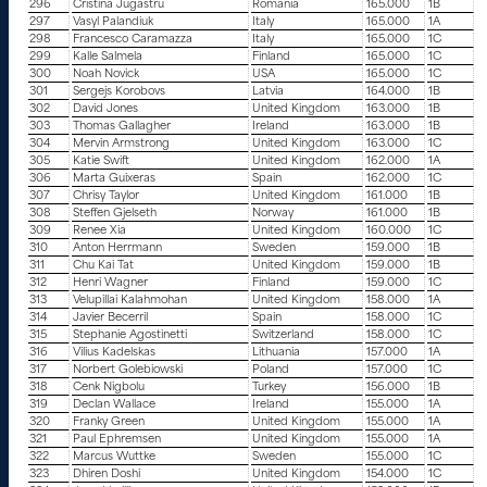
296
Cristina Jugastru
Romania
165.000
1B
297
Vasyl Palandiuk
Italy
165.000
1A
298
Francesco Caramazza
Italy
165.000
1C
299
Kalle Salmela
Finland
165.000
1C
300
Noah Novick
USA
165.000
1C
301
Sergejs Korobovs
Latvia
164.000
1B
302
David Jones
United Kingdom
163.000
1B
303
Thomas Gallagher
Ireland
163.000
1B
304
Mervin Armstrong
United Kingdom
163.000
1C
305
Katie Swift
United Kingdom
162.000
1A
306
Marta Guixeras
Spain
162.000
1C
307
Chrisy Taylor
United Kingdom
161.000
1B
308
Steffen Gjelseth
Norway
161.000
1B
309
Renee Xia
United Kingdom
160.000
1C
310
Anton Herrmann
Sweden
159.000
1B
311
Chu Kai Tat
United Kingdom
159.000
1B
312
Henri Wagner
Finland
159.000
1C
313
Velupillai Kalahmohan
United Kingdom
158.000
1A
314
Javier Becerril
Spain
158.000
1C
315
Stephanie Agostinetti
Switzerland
158.000
1C
316
Vilius Kadelskas
Lithuania
157.000
1A
317
Norbert Golebiowski
Poland
157.000
1C
318
Cenk Nigbolu
Turkey
156.000
1B
319
Declan Wallace
Ireland
155.000
1A
320
Franky Green
United Kingdom
155.000
1A
321
Paul Ephremsen
United Kingdom
155.000
1A
322
Marcus Wuttke
Sweden
155.000
1C
323
Dhiren Doshi
United Kingdom
154.000
1C