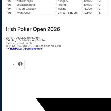
492
Nandor Fejes
Hungary
30.000
1C
493
Sebastian Resz
Poland
30.000
1C
494
Robert Gislason
Iceland
16.000
1C
495
Iwan Jones
United Kingdom
10.300
1B
Irish Poker Open 2026
Datum: 26. März bis 6. April
Ort: Royal Dublin Society, Dublin
Events: 86 inkl. Satellites
Buy-Ins: €150 bis €10.000; Satellites ab €140
—>
Irish Poker Open Schedule