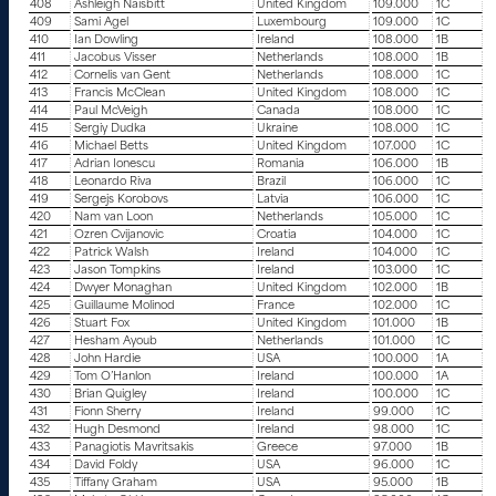
408
Ashleigh Naisbitt
United Kingdom
109.000
1C
409
Sami Agel
Luxembourg
109.000
1C
410
Ian Dowling
Ireland
108.000
1B
411
Jacobus Visser
Netherlands
108.000
1B
412
Cornelis van Gent
Netherlands
108.000
1C
413
Francis McClean
United Kingdom
108.000
1C
414
Paul McVeigh
Canada
108.000
1C
415
Sergiy Dudka
Ukraine
108.000
1C
416
Michael Betts
United Kingdom
107.000
1C
417
Adrian Ionescu
Romania
106.000
1B
418
Leonardo Riva
Brazil
106.000
1C
419
Sergejs Korobovs
Latvia
106.000
1C
420
Nam van Loon
Netherlands
105.000
1C
421
Ozren Cvijanovic
Croatia
104.000
1C
422
Patrick Walsh
Ireland
104.000
1C
423
Jason Tompkins
Ireland
103.000
1C
424
Dwyer Monaghan
United Kingdom
102.000
1B
425
Guillaume Molinod
France
102.000
1C
426
Stuart Fox
United Kingdom
101.000
1B
427
Hesham Ayoub
Netherlands
101.000
1C
428
John Hardie
USA
100.000
1A
429
Tom O’Hanlon
Ireland
100.000
1A
430
Brian Quigley
Ireland
100.000
1C
431
Fionn Sherry
Ireland
99.000
1C
432
Hugh Desmond
Ireland
98.000
1C
433
Panagiotis Mavritsakis
Greece
97.000
1B
434
David Foldy
USA
96.000
1C
435
Tiffany Graham
USA
95.000
1B