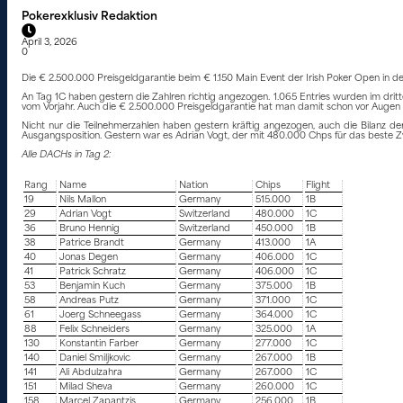
Pokerexklusiv Redaktion
April 3, 2026
0
Die € 2.500.000 Preisgeldgarantie beim € 1.150 Main Event der Irish Poker Open in der 
An Tag 1C haben gestern die Zahlren richtig angezogen. 1.065 Entries wurden im dritt
vom Vorjahr. Auch die € 2.500.000 Preisgeldgarantie hat man damit schon vor Augen
Nicht nur die Teilnehmerzahlen haben gestern kräftig angezogen, auch die Bilanz der
Ausgangsposition. Gestern war es Adrian Vogt, der mit 480.000 Chps für das beste Z
Alle DACHs in Tag 2:
Rang
Name
Nation
Chips
Flight
19
Nils Mallon
Germany
515.000
1B
29
Adrian Vogt
Switzerland
480.000
1C
36
Bruno Hennig
Switzerland
450.000
1B
38
Patrice Brandt
Germany
413.000
1A
40
Jonas Degen
Germany
406.000
1C
41
Patrick Schratz
Germany
406.000
1C
53
Benjamin Kuch
Germany
375.000
1B
58
Andreas Putz
Germany
371.000
1C
61
Joerg Schneegass
Germany
364.000
1C
88
Felix Schneiders
Germany
325.000
1A
130
Konstantin Farber
Germany
277.000
1C
140
Daniel Smiljkovic
Germany
267.000
1B
141
Ali Abdulzahra
Germany
267.000
1C
151
Milad Sheva
Germany
260.000
1C
158
Marcel Zapantzis
Germany
256.000
1B