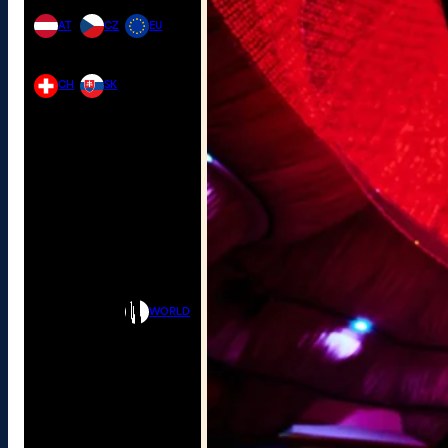
AT
CZ
EU
CH
SK
WORLD