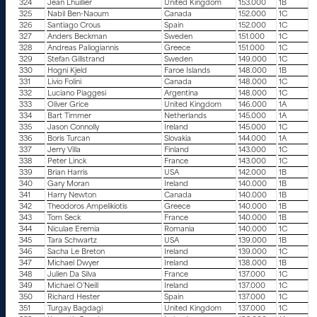
324
Jean Lhuillier
United Kingdom
153.000
1B
325
Nabil Ben-Naoum
Canada
152.000
1C
326
Santiago Crous
Spain
152.000
1C
327
Anders Beckman
Sweden
151.000
1C
328
Andreas Paliogiannis
Greece
151.000
1C
329
Stefan Gillstrand
Sweden
149.000
1C
330
Hogni Kjeld
Faroe Islands
148.000
1B
331
Livio Folini
Canada
148.000
1C
332
Luciano Piaggesi
Argentina
148.000
1C
333
Oliver Grice
United Kingdom
146.000
1A
334
Bart Timmer
Netherlands
145.000
1A
335
Jason Connolly
Ireland
145.000
1C
336
Boris Turcan
Slovakia
144.000
1A
337
Jerry Villa
Finland
143.000
1C
338
Peter Linck
France
143.000
1C
339
Brian Harris
USA
142.000
1B
340
Gary Moran
Ireland
140.000
1B
341
Harry Newton
Canada
140.000
1B
342
Theodoros Ampelikiotis
Greece
140.000
1B
343
Tom Seck
France
140.000
1B
344
Niculae Eremia
Romania
140.000
1C
345
Tara Schwartz
USA
139.000
1B
346
Sacha Le Breton
Ireland
139.000
1C
347
Michael Dwyer
Ireland
138.000
1B
348
Julien Da Silva
France
137.000
1C
349
Michael O’Neill
Ireland
137.000
1C
350
Richard Hester
Spain
137.000
1C
351
Turgay Bagdagi
United Kingdom
137.000
1C