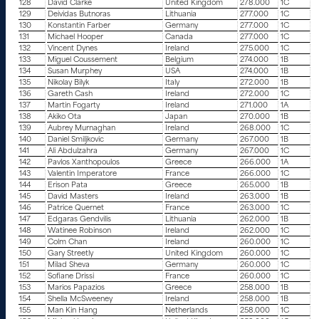
128
David Clarke
United Kingdom
278.000
1C
129
Deividas Butnoras
Lithuania
277.000
1C
130
Konstantin Farber
Germany
277.000
1C
131
Michael Hooper
Canada
277.000
1C
132
Vincent Dynes
Ireland
275.000
1C
133
Miguel Coussement
Belgium
274.000
1B
134
Susan Murphey
USA
274.000
1B
135
Nikolay Bilyk
Italy
272.000
1B
136
Gareth Cash
Ireland
272.000
1C
137
Martin Fogarty
Ireland
271.000
1A
138
Akiko Ota
Japan
270.000
1B
139
Aubrey Murnaghan
Ireland
268.000
1C
140
Daniel Smiljkovic
Germany
267.000
1B
141
Ali Abdulzahra
Germany
267.000
1C
142
Pavlos Xanthopoulos
Greece
266.000
1A
143
Valentin Imperatore
France
266.000
1C
144
Erison Pata
Greece
265.000
1B
145
David Masters
Ireland
263.000
1B
146
Patrice Quernet
France
263.000
1C
147
Edgaras Gendvilis
Lithuania
262.000
1B
148
Watinee Robinson
Ireland
262.000
1C
149
Colm Chan
Ireland
260.000
1C
150
Gary Streetly
United Kingdom
260.000
1C
151
Milad Sheva
Germany
260.000
1C
152
Sofiane Drissi
France
260.000
1C
153
Marios Papazios
Greece
258.000
1B
154
Shella McSweeney
Ireland
258.000
1B
155
Man Kin Hang
Netherlands
258.000
1C