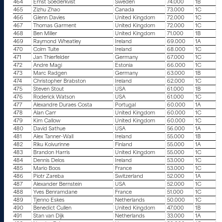
464
Ernst Soederkvist
Sweden
74.000
1B
465
Zizhu Zhao
Canada
73.000
1C
466
Glenn Davies
United Kingdom
72.000
1C
467
Thomas Garment
United Kingdom
72.000
1C
468
Ben Miller
United Kingdom
71.000
1B
469
Raymond Wheatley
Ireland
69.000
1A
470
Colm Tuite
Ireland
68.000
1C
471
Jan Thierfelder
Germany
67.000
1C
472
Andre Magi
Estonia
66.000
1C
473
Marc Radgen
Germany
63.000
1B
474
Christopher Brabston
Ireland
62.000
1C
475
Steven Stout
USA
61.000
1B
476
Roderick Watson
USA
61.000
1C
477
Alexandre Duraes Costa
Portugal
60.000
1A
478
Alan Carr
United Kingdom
60.000
1C
479
Kim Callow
United Kingdom
60.000
1C
480
David Sathue
USA
56.000
1A
481
Alex Tanner-Wall
Ireland
55.000
1B
482
Riku Koivurinne
Finland
55.000
1A
483
Brandon Harris
United Kingdom
55.000
1C
484
Dennis Delos
Ireland
53.000
1C
485
Mario Boos
France
53.000
1C
486
Piotr Zareba
Switzerland
52.000
1A
487
Alexander Bernstein
USA
52.000
1C
488
Yves Benramdane
France
51.000
1C
489
Tjenno Eskes
Netherlands
50.000
1C
490
Benedict Cullen
United Kingdom
47.000
1B
491
Stan van Dijk
Netherlands
33.000
1A