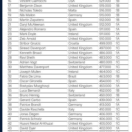
16
Vincent Ciarrocchi
USA
521.000
1B
17
Benjamin Dixon
United Kingdom
519.000
1B
18
Nicholas Toledo
Malta
516.000
1B
19
Nils Mallon
Germany
515.000
1B
20
Martin Zapatero
Spain
512.000
1B
21
Daryl McAleenan
United Kingdom
512.000
1A
22
Alejandro Romero
Spain
511.000
1A
23
Mark Doyle
Ireland
511.000
1A
24
Zeb Arnold
United Kingdom
510.000
1A
25
Stribor Gruicic
Croatia
499.000
1C
26
Sinead Davenport
United Kingdom
497.000
1C
27
Kenneth Broad
United Kingdom
486.000
1A
28
Ravi Sheth
United Kingdom
483.000
1C
29
Adrian Vogt
Switzerland
480.000
1C
30
Matthew Davenport
United Kingdom
477.000
1C
31
Joseph Mullen
Ireland
464.000
1C
32
Fabio De Lima
Brazil
463.000
1B
33
Oscar Gironella
Spain
454.000
1C
34
Rostyslav Mozghovyi
United Kingdom
453.000
1A
35
Luca Bernardi
Italy
452.000
1B
36
Bruno Hennig
Switzerland
450.000
1B
37
Gerard Carbo
Spain
439.000
1A
38
Patrice Brandt
Germany
413.000
1A
39
Davide Raschella
Italy
410.000
1C
40
Jonas Degen
Germany
406.000
1C
41
Patrick Schratz
Germany
406.000
1C
42
Hussni Nedal Al-Khuzai
United Kingdom
405.000
1C
43
David Dyer
United Kingdom
402.000
1A