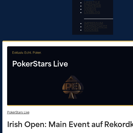
LIFESTYLE
STRATEGIE
VIDEOS
LIVEBLOG
IMPRESSUM
DATENSCHUTZ
COOKIES
Exklusiv. Echt. Poker.
PokerStars Live
PokerStars Live
Irish Open: Main Event auf Rekord