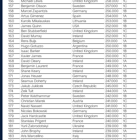
156
Michael Lewis
United Kingdom
258.000
1C
157
Benjamin Olsson
Sweden
257.000
1C
158
Marcel Zapantzis
Germany
256.000
1B
159
Artus Gimenez
Spain
254.000
1A
160
Karolis Mikalauskas
Lithuania
253.000
1B
161
James Quinn
USA
252.000
1B
162
Ben Stubberfield
United Kingdom
252.000
1C
163
David Murray
Ireland
252.000
1C
164
Rens Buijs
Belgium
251.000
1A
165
Hugo Gotuzzo
Argentina
250.000
1B
166
Isaac Barker
United Kingdom
250.000
1B
167
Xavier James
France
250.000
1C
168
David Cleary
Ireland
249.000
1A
169
Benjamin Laurent
France
249.000
1A
170
Shane Keary
Ireland
249.000
1C
171
Jonas Heuser
Germany
248.000
1B
172
Seamus Doherty
Ireland
247.000
1C
173
Jakub Juklicek
Czech Republic
245.000
1C
174
Zeik Tuit
Ireland
244.000
1A
175
Peter Kvisthammar
Sweden
242.000
1B
176
Christian Marek
Austria
241.000
1C
177
Navid Nasseri
United Kingdom
241.000
1C
178
Nicolas Bokowski
Germany
240.000
1B
179
Jack Hardcastle
United Kingdom
240.000
1C
180
Stanislas Prigent
France
240.000
1C
181
Yurii Zabrodotskyi
Ukraine
239.000
1B
182
John Brophy
Ireland
239.000
1A
183
Aris Marcellino
Italy
239.000
1C