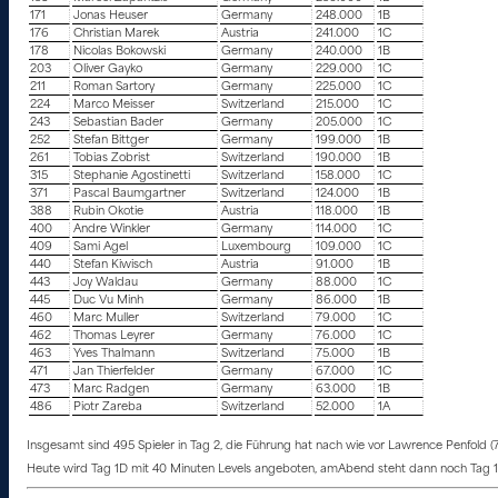
171
Jonas Heuser
Germany
248.000
1B
176
Christian Marek
Austria
241.000
1C
178
Nicolas Bokowski
Germany
240.000
1B
203
Oliver Gayko
Germany
229.000
1C
211
Roman Sartory
Germany
225.000
1C
224
Marco Meisser
Switzerland
215.000
1C
243
Sebastian Bader
Germany
205.000
1C
252
Stefan Bittger
Germany
199.000
1B
261
Tobias Zobrist
Switzerland
190.000
1B
315
Stephanie Agostinetti
Switzerland
158.000
1C
371
Pascal Baumgartner
Switzerland
124.000
1B
388
Rubin Okotie
Austria
118.000
1B
400
Andre Winkler
Germany
114.000
1C
409
Sami Agel
Luxembourg
109.000
1C
440
Stefan Kiwisch
Austria
91.000
1B
443
Joy Waldau
Germany
88.000
1C
445
Duc Vu Minh
Germany
86.000
1B
460
Marc Muller
Switzerland
79.000
1C
462
Thomas Leyrer
Germany
76.000
1C
463
Yves Thalmann
Switzerland
75.000
1B
471
Jan Thierfelder
Germany
67.000
1C
473
Marc Radgen
Germany
63.000
1B
486
Piotr Zareba
Switzerland
52.000
1A
Insgesamt sind 495 Spieler in Tag 2, die Führung hat nach wie vor Lawrence Penfold 
Heute wird Tag 1D mit 40 Minuten Levels angeboten, amAbend steht dann noch Tag 1E m