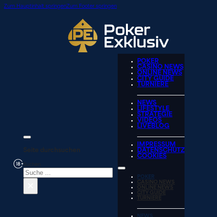
Zum Hauptinhalt springen
Zum Footer springen
POKER
CASINO NEWS
ONLINE NEWS
CITY GUIDE
TURNIERE
NEWS
LIFESTYLE
STRATEGIE
VIDEOS
LIVEBLOG
IMPRESSUM
Seite durchsuchen
DATENSCHUTZ
COOKIES
Suchen
POKER
×
CASINO NEWS
ONLINE NEWS
CITY GUIDE
TURNIERE
NEWS