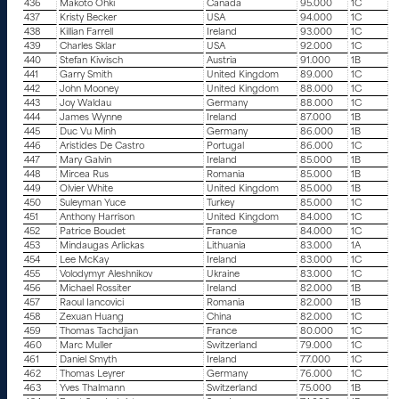
436
Makoto Ohki
Canada
95.000
1C
437
Kristy Becker
USA
94.000
1C
438
Killian Farrell
Ireland
93.000
1C
439
Charles Sklar
USA
92.000
1C
440
Stefan Kiwisch
Austria
91.000
1B
441
Garry Smith
United Kingdom
89.000
1C
442
John Mooney
United Kingdom
88.000
1C
443
Joy Waldau
Germany
88.000
1C
444
James Wynne
Ireland
87.000
1B
445
Duc Vu Minh
Germany
86.000
1B
446
Aristides De Castro
Portugal
86.000
1C
447
Mary Galvin
Ireland
85.000
1B
448
Mircea Rus
Romania
85.000
1B
449
Olvier White
United Kingdom
85.000
1B
450
Suleyman Yuce
Turkey
85.000
1C
451
Anthony Harrison
United Kingdom
84.000
1C
452
Patrice Boudet
France
84.000
1C
453
Mindaugas Arlickas
Lithuania
83.000
1A
454
Lee McKay
Ireland
83.000
1C
455
Volodymyr Aleshnikov
Ukraine
83.000
1C
456
Michael Rossiter
Ireland
82.000
1B
457
Raoul Iancovici
Romania
82.000
1B
458
Zexuan Huang
China
82.000
1C
459
Thomas Tachdjian
France
80.000
1C
460
Marc Muller
Switzerland
79.000
1C
461
Daniel Smyth
Ireland
77.000
1C
462
Thomas Leyrer
Germany
76.000
1C
463
Yves Thalmann
Switzerland
75.000
1B