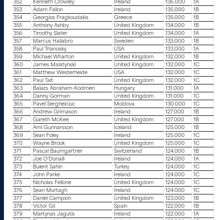
352
Kenneth Crowley
Ireland
136.000
1A
353
Adam Fallon
Ireland
135.000
1B
354
Georgios Fragkoudakis
Greece
135.000
1B
355
Anthony Ashby
United Kingdom
134.000
1B
356
Timothy Slater
United Kingdom
134.000
1A
357
Marcus Hallabro
Sweden
133.000
1B
358
Paul Trianosky
USA
133.000
1A
359
Michael Wharton
United Kingdom
132.000
1B
360
James Malatynski
United Kingdom
132.000
1C
361
Matthew Westerheide
USA
132.000
1C
362
Paul Tait
United Kingdom
132.000
1C
363
Balazs Abraham-Kodmen
Hungary
131.000
1A
364
Danny Gorman
United Kingdom
131.000
1C
365
Pavel Sergheiciuc
Moldova
130.000
1C
366
Andrew Grimason
Ireland
127.000
1B
367
Gareth McKee
United Kingdom
127.000
1B
368
Arni Gunnarsson
Iceland
125.000
1B
369
Sean Foley
Ireland
125.000
1C
370
Wayne Brook
United Kingdom
125.000
1C
371
Pascal Baumgartner
Switzerland
124.000
1B
372
Joe O’Donaill
Ireland
124.000
1A
373
Bulent Sahin
Turkey
124.000
1C
374
John Parke
Ireland
124.000
1C
375
Nicholas Fellone
United Kingdom
124.000
1C
376
Sean Murtagh
Ireland
124.000
1C
377
Daniel Campion
United Kingdom
123.000
1B
378
Victor Gil
Spain
122.000
1B
379
Martynas Jagutis
Ireland
122.000
1A