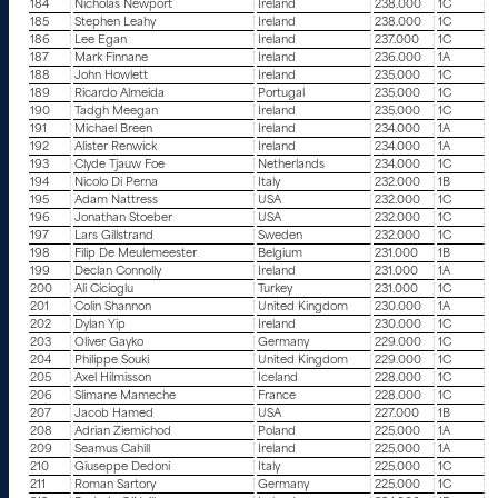
184
Nicholas Newport
Ireland
238.000
1C
185
Stephen Leahy
Ireland
238.000
1C
186
Lee Egan
Ireland
237.000
1C
187
Mark Finnane
Ireland
236.000
1A
188
John Howlett
Ireland
235.000
1C
189
Ricardo Almeida
Portugal
235.000
1C
190
Tadgh Meegan
Ireland
235.000
1C
191
Michael Breen
Ireland
234.000
1A
192
Alister Renwick
Ireland
234.000
1A
193
Clyde Tjauw Foe
Netherlands
234.000
1C
194
Nicolo Di Perna
Italy
232.000
1B
195
Adam Nattress
USA
232.000
1C
196
Jonathan Stoeber
USA
232.000
1C
197
Lars Gillstrand
Sweden
232.000
1C
198
Filip De Meulemeester
Belgium
231.000
1B
199
Declan Connolly
Ireland
231.000
1A
200
Ali Cicioglu
Turkey
231.000
1C
201
Colin Shannon
United Kingdom
230.000
1A
202
Dylan Yip
Ireland
230.000
1C
203
Oliver Gayko
Germany
229.000
1C
204
Philippe Souki
United Kingdom
229.000
1C
205
Axel Hilmisson
Iceland
228.000
1C
206
Slimane Mameche
France
228.000
1C
207
Jacob Hamed
USA
227.000
1B
208
Adrian Ziemichod
Poland
225.000
1A
209
Seamus Cahill
Ireland
225.000
1A
210
Giuseppe Dedoni
Italy
225.000
1C
211
Roman Sartory
Germany
225.000
1C