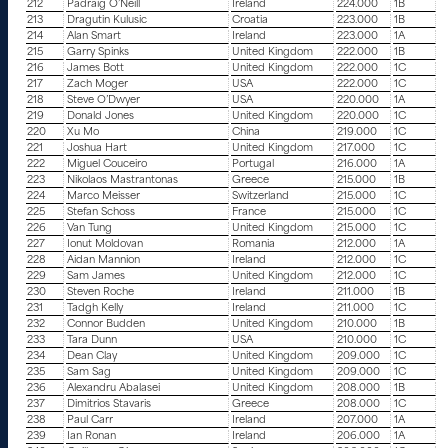
212
Padraig O’Neill
Ireland
224.000
1B
213
Dragutin Kulusic
Croatia
223.000
1B
214
Alan Smart
Ireland
223.000
1A
215
Garry Spinks
United Kingdom
222.000
1B
216
James Bott
United Kingdom
222.000
1C
217
Zach Moger
USA
222.000
1C
218
Steve O’Dwyer
USA
220.000
1A
219
Donald Jones
United Kingdom
220.000
1C
220
Xu Mo
China
219.000
1C
221
Joshua Hart
United Kingdom
217.000
1C
222
Miguel Couceiro
Portugal
216.000
1A
223
Nikolaos Mastrantonas
Greece
215.000
1B
224
Marco Meisser
Switzerland
215.000
1C
225
Stefan Schoss
France
215.000
1C
226
Van Tung
United Kingdom
215.000
1C
227
Ionut Moldovan
Romania
212.000
1A
228
Aidan Mannion
Ireland
212.000
1C
229
Sam James
United Kingdom
212.000
1C
230
Steven Roche
Ireland
211.000
1B
231
Tadgh Kelly
Ireland
211.000
1C
232
Connor Budden
United Kingdom
210.000
1B
233
Tara Dunn
USA
210.000
1C
234
Dean Clay
United Kingdom
209.000
1C
235
Sam Sag
United Kingdom
209.000
1C
236
Alexandru Abalasei
United Kingdom
208.000
1B
237
Dimitrios Stavaris
Greece
208.000
1C
238
Paul Carr
Ireland
207.000
1A
239
Ian Ronan
Ireland
206.000
1A