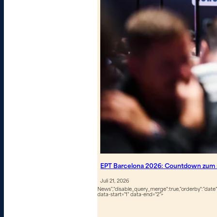
EPT Barcelona 2026: Countdown zum s
Juli 21, 2026
News","disable_query_merge":true,"orderby":"date","
data-start="1" data-end="2">