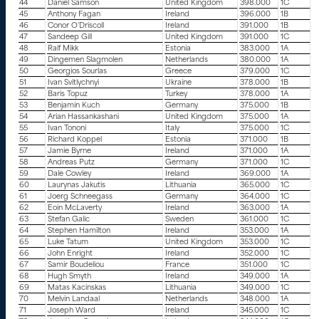
44
Daniel Samson
United Kingdom
398.000
1C
45
Anthony Fagan
Ireland
396.000
1B
46
Conor O’Driscoll
Ireland
391.000
1B
47
Sandeep Gill
United Kingdom
391.000
1C
48
Ralf Mikk
Estonia
383.000
1A
49
Dingemen Slagmolen
Netherlands
380.000
1A
50
Georgios Sourlas
Greece
379.000
1C
51
Ivan Svitlychnyi
Ukraine
378.000
1B
52
Baris Topuz
Turkey
378.000
1A
53
Benjamin Kuch
Germany
375.000
1B
54
Arian Hassankashani
United Kingdom
375.000
1A
55
Ivan Tononi
Italy
375.000
1C
56
Richard Koppel
Estonia
371.000
1B
57
Jamie Byrne
Ireland
371.000
1A
58
Andreas Putz
Germany
371.000
1C
59
Dale Cowley
Ireland
369.000
1A
60
Laurynas Jakutis
Lithuania
365.000
1C
61
Joerg Schneegass
Germany
364.000
1C
62
Eoin McLaverty
Ireland
363.000
1A
63
Stefan Galic
Sweden
361.000
1C
64
Stephen Hamilton
Ireland
353.000
1A
65
Luke Tatum
United Kingdom
353.000
1C
66
John Enright
Ireland
352.000
1C
67
Samir Boudeliou
France
351.000
1C
68
Hugh Smyth
Ireland
349.000
1A
69
Matas Kacinskas
Lithuania
349.000
1C
70
Melvin Landaal
Netherlands
348.000
1A
71
Joseph Ward
Ireland
345.000
1C