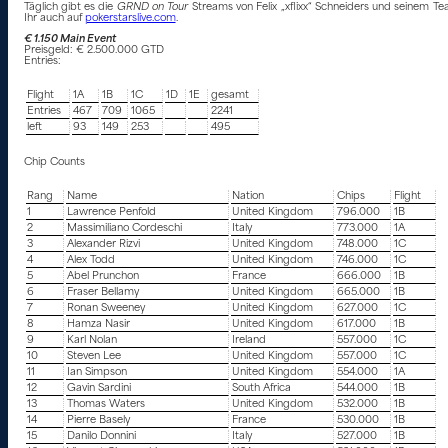
Täglich gibt es die
GRND on Tour
Streams von Felix „xflixx“ Schneiders und seinem Tea
Ihr auch auf
pokerstarslive.com
.
€ 1.150 Main Event
Preisgeld: € 2.500.000 GTD
Entries:
Flight
1A
1B
1C
1D
1E
gesamt
Entries
467
709
1065
2241
left
93
149
253
495
Chip Counts
Rang
Name
Nation
Chips
Flight
1
Lawrence Penfold
United Kingdom
796.000
1B
2
Massimiliano Cordeschi
Italy
773.000
1A
3
Alexander Rizvi
United Kingdom
748.000
1C
4
Alex Todd
United Kingdom
746.000
1C
5
Abel Prunchon
France
666.000
1B
6
Fraser Bellamy
United Kingdom
665.000
1B
7
Ronan Sweeney
United Kingdom
627.000
1C
8
Hamza Nasir
United Kingdom
617.000
1B
9
Karl Nolan
Ireland
557.000
1C
10
Steven Lee
United Kingdom
557.000
1C
11
Ian Simpson
United Kingdom
554.000
1A
12
Gavin Sardini
South Africa
544.000
1B
13
Thomas Waters
United Kingdom
532.000
1B
14
Pierre Basely
France
530.000
1B
15
Danilo Donnini
Italy
527.000
1B