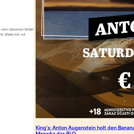
an dem Sebastian Müller
. Shella trat mit
King’s: Anton Augenstein holt den Bana