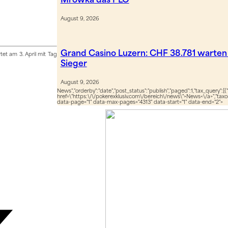
Mrowka das PLO
August 9, 2026
Grand Casino Luzern: CHF 38.781 warten
tet am 3. April mit Tag
Sieger
August 9, 2026
News","orderby":"date","post_status":"publish","paged":1,"tax_query":[{
href=\"https:\/\/pokerexklusiv.com\/bereich\/news\">News<\/a>","taxon
data-page="1" data-max-pages="4313" data-start="1" data-end="2">