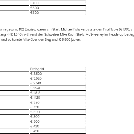
€700
€600
€600
so insgesamt 102 Entries, waren am Start. Michael Fohs verpasste den Final Table (€ 500, 
Rang 4 (€ 1.940), während der Schweizer Mike Koch Shella McSweeney im Heads-up besiegte
 und so konnte Mike über den Sieg und € 5.500 jublen.
Preisgeld
€ 5.500
€ 3.520
€ 2.510
€ 1.940
€ 1.512
€ 1.120
€ 920
€ 730
€ 600
€ 500
€ 500
€ 420
€ 420