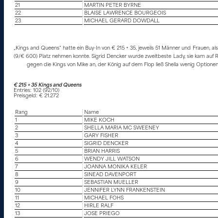
21
MARTIN PETER BYRNE
22
BLAISE LAWRENCE BOURGEOIS
23
MICHAEL GERARD DOWDALL
„Kings and Queens“ hatte ein Buy-In von € 215 + 35, jeweils 51 Männer und Frauen, al
(9/€ 600) Platz nehmen konnte. Sigrid Dencker wurde zweitbeste Lady, sie kam auf 
gegen die Kings von Mike an, der König auf dem Flop ließ Shella wenig Optionen
€ 215 + 35 Kings and Queens
Entries: 102 (92/10)
Preisgeld: € 21.272
Rang
Name
1
MIKE KOCH
2
SHELLA MARIA MC SWEENEY
3
GARY FISHER
4
SIGRID DENCKER
5
BRIAN HARRIS
6
WENDY JILL WATSON
7
JOANNA MONIKA KELER
8
SINEAD DAVENPORT
9
SEBASTIAN MUELLER
10
JENNIFER LYNN FRANKENSTEIN
11
MICHAEL FOHS
12
HIRLE RALF
13
JOSE PRIEGO