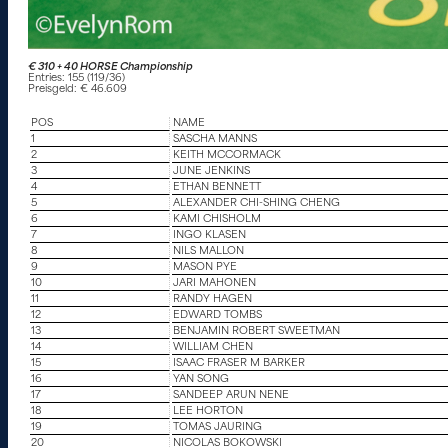
€ 310 + 40 HORSE Championship
Entries: 155 (119/36)
Preisgeld: € 46.609
POS
NAME
1
SASCHA MANNS
2
KEITH MCCORMACK
3
JUNE JENKINS
4
ETHAN BENNETT
5
ALEXANDER CHI-SHING CHENG
6
KAMI CHISHOLM
7
INGO KLASEN
8
NILS MALLON
9
MASON PYE
10
JARI MAHONEN
11
RANDY HAGEN
12
EDWARD TOMBS
13
BENJAMIN ROBERT SWEETMAN
14
WILLIAM CHEN
15
ISAAC FRASER M BARKER
16
YAN SONG
17
SANDEEP ARUN NENE
18
LEE HORTON
19
TOMAS JAURING
20
NICOLAS BOKOWSKI