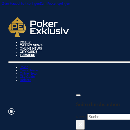
Zum Hauptinhalt springen
Zum Footer springen
POKER
CASINO NEWS
ONLINE NEWS
CITY GUIDE
TURNIERE
Poker
Casino News
Online News
City Guide
Turniere
Seite durchsuchen
Suchen
×