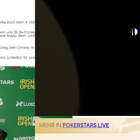
 Mike Koch beim € 250
ern und 36 Re-Entries
able knapp. Beim Limit
lschlag beim Omaha Hi-
s schließlich für sich
MEHR IN
POKERSTARS LIVE