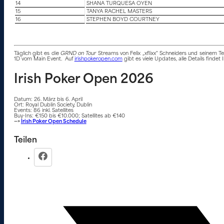
14
SHANA TURQUESA OYEN
15
TANYA RACHEL MASTERS
16
STEPHEN BOYD COURTNEY
Täglich gibt es die
GRND on Tour
Streams von Felix „xflixx“ Schneiders und seinem Tea
1D vom Main Event. Auf
irishpokeropen.com
gibt es viele Updates, alle Details findet 
Irish Poker Open 2026
Datum: 26. März bis 6. April
Ort: Royal Dublin Society, Dublin
Events: 86 inkl. Satellites
Buy-Ins: €150 bis €10.000; Satellites ab €140
—>
Irish Poker Open Schedule
Teilen