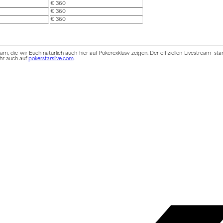
€ 360
€ 360
€ 360
m, die wir Euch natürlich auch hier auf Pokerexklusv zeigen. Der offiziellen Livestream star
Ihr auch auf
pokerstarslive.com
.