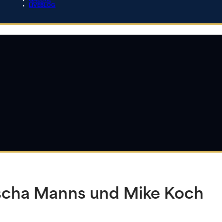
GALERIE
LIVEBLOG
Sascha Manns und Mike Koch