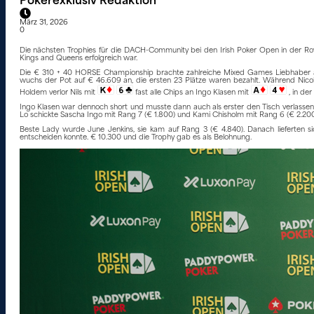
Pokerexklusiv Redaktion
März 31, 2026
0
Die nächsten Trophies für die DACH-Community bei den Irish Poker Open in der R
Kings and Queens erfolgreich war.
Die € 310 + 40 HORSE Championship brachte zahlreiche Mixed Games Liebhaber an 
wuchs der Pot auf € 46.609 an, die ersten 23 Plätze waren bezahlt. Während Nicol
Holdem verlor Nils mit
fast alle Chips an Ingo Klasen mit
, in de
Ingo Klasen war dennoch short und musste dann auch als erster den Tisch verlasse
Lo schickte Sascha Ingo mit Rang 7 (€ 1.800) und Kami Chisholm mit Rang 6 (€ 2.200
Beste Lady wurde June Jenkins, sie kam auf Rang 3 (€ 4.840). Danach lieferten s
entscheiden konnte. € 10.300 und die Trophy gab es als Belohnung.