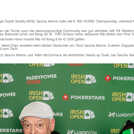
oyal Dublin Society (RDS). Sascha Manns holte die € 350 HORSE Championship, während
die Tische, auch die deutschsprachige Community war gut vertreten. Mit 119 Teilnehm
as Bokowski schon auf Rang 20 (€ 700) Schluss hatte, verpasste Nils Mallon den Final T
r nächsten Hand musste Nils mti Rang 8 für € 1.500 gehen.
n. Seine Chips landeten beim letzten Deutschen am Tisch, Sascha Manns. In einem Doppe
) vom Tisch.
ich Sascha Manns und Keith McCormack ein erbittertes Heads-up Duell, das Sascha Mann