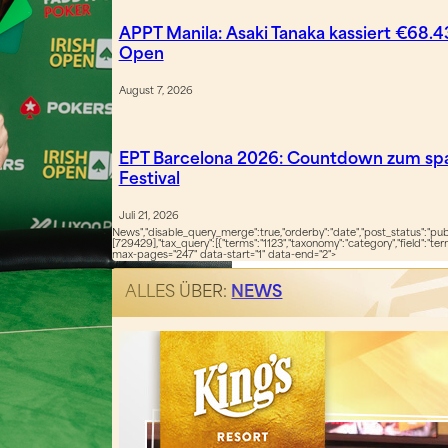
APPT Manila: Asaki Tanaka kassiert €68.4
Open
August 7, 2026
EPT Barcelona 2026: Countdown zum sp
Festival
Juli 21, 2026
News","disable_query_merge":true,"orderby":"date","post_status":"publ
[729429],"tax_query":[{"terms":"1123","taxonomy":"category","field":"te
max-pages="247" data-start="1" data-end="2">
ALLES ÜBER:
NEWS