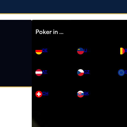
Poker in …
DE
LI
AT
CZ
CH
SK