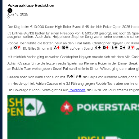
Pokerexklusiv Redaktion
April 18, 2025
0
Der Sieg beim € 10.000 Super High Roller Event # 45 der Irish Poker Open 2025 in der R
53 Entries (40/13) hatten für einen Preispool von € 503.900 gesorgt, mit noch 25 Spie
ausgehen sollten. Auch Juha Helppi oder Stephen Song waren unter denen, die schon f
Robbie Toan führte die letzten neun an den Final Table, Christopher Nguyen und Kle
mit
:10: Gilles Simon mit
auf dem Board
ve
Mit reichlich Action ging es weiter, Christopher Nguyen musste sich mit dem Min-Cas
Adrian Cazacu führte die letzten sechs Spieler vor Klemens Roiter in der Dinner Br
an Robbie Toan weitergeben. Severi Palmu eliminierte Simon Wilson, ging dann aber 
Cazacu holte sich dann aber auch mit
die Chips von Klemens Roiter, der au
Im Heads-up hielt Adrian Cazacu eine 3:1 Führung gegen Robbie Toan, aber der Ire dr
Die Coverage zu den Events gibt es auf
Pokernews
, die GRND on Tour Streams zeigen w