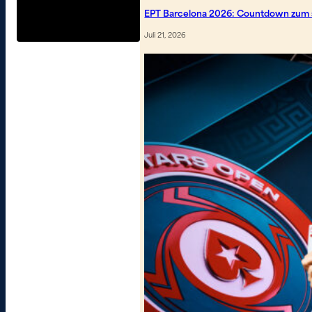
EPT Barcelona 2026: Countdown zum s
Juli 21, 2026