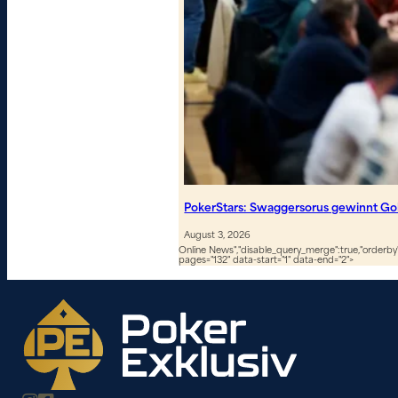
PokerStars: Swaggersorus gewinnt 
August 3, 2026
Online News","disable_query_merge":true,"orderby":"
pages="132" data-start="1" data-end="2">