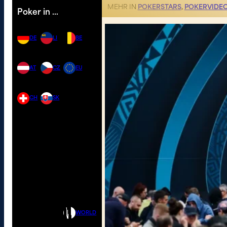
MEHR IN
POKERSTARS
,
POKERVIDE
Poker in …
DE
LI
BE
AT
CZ
EU
CH
SK
WORLD