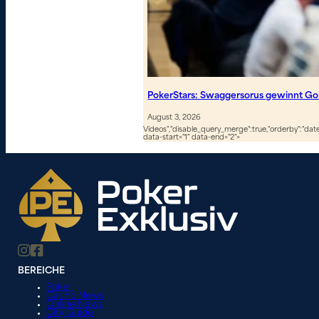
PokerStars: Swaggersorus gewinnt 
August 3, 2026
Videos","disable_query_merge":true,"orderby":"date"
data-start="1" data-end="2">
BEREICHE
Poker
Casino News
Online News
City Guide