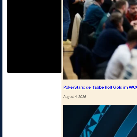
PokerStars: de_fabbe holt Gold im 
August 4, 2026