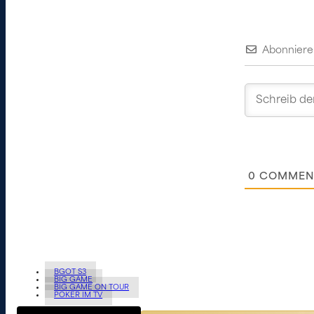
Abonniere
0
COMMEN
BGOT S3
BIG GAME
BIG GAME ON TOUR
POKER IM TV