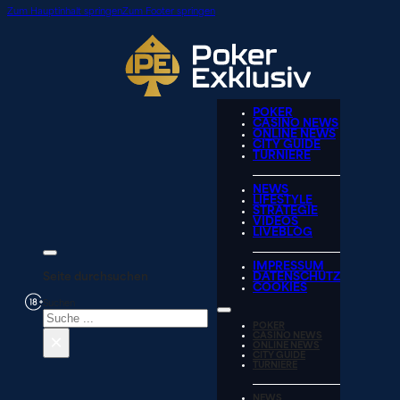
Zum Hauptinhalt springen
Zum Footer springen
POKER
CASINO NEWS
ONLINE NEWS
CITY GUIDE
TURNIERE
NEWS
LIFESTYLE
STRATEGIE
VIDEOS
LIVEBLOG
IMPRESSUM
Seite durchsuchen
DATENSCHUTZ
COOKIES
Suchen
POKER
×
CASINO NEWS
ONLINE NEWS
CITY GUIDE
TURNIERE
NEWS