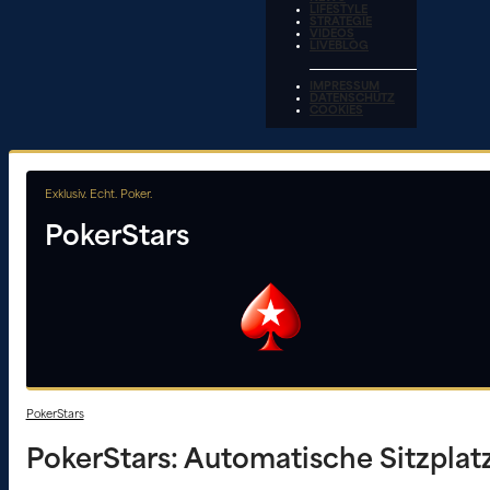
LIFESTYLE
STRATEGIE
VIDEOS
LIVEBLOG
IMPRESSUM
DATENSCHUTZ
COOKIES
Exklusiv. Echt. Poker.
PokerStars
PokerStars
PokerStars: Automatische Sitzpla