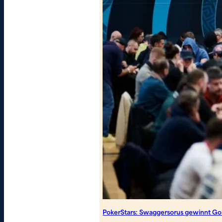
PokerStars: Swaggersorus gewinnt 