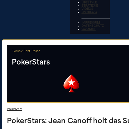
LIFESTYLE
STRATEGIE
VIDEOS
LIVEBLOG
IMPRESSUM
DATENSCHUTZ
COOKIES
Exklusiv. Echt. Poker.
PokerStars
PokerStars
PokerStars: Jean Canoff holt das 