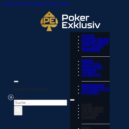
Zum Hauptinhalt springen
Zum Footer springen
POKER
CASINO NEWS
ONLINE NEWS
CITY GUIDE
TURNIERE
NEWS
LIFESTYLE
STRATEGIE
VIDEOS
LIVEBLOG
IMPRESSUM
Seite durchsuchen
DATENSCHUTZ
COOKIES
Suchen
POKER
×
CASINO NEWS
ONLINE NEWS
CITY GUIDE
TURNIERE
NEWS