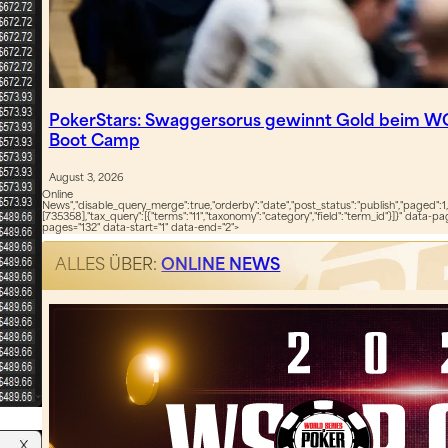
PokerStars: Swaggersorus gewinnt Gold beim 
Boot Camp
August 3, 2026
Online
News","disable_query_merge":true,"orderby":"date","post_status":"publish","paged":1,
[735358],"tax_query":[{"terms":"11","taxonomy":"category","field":"term_id"}]}" data-p
pages="132" data-start="1" data-end="2">
ALLES ÜBER:
ONLINE NEWS