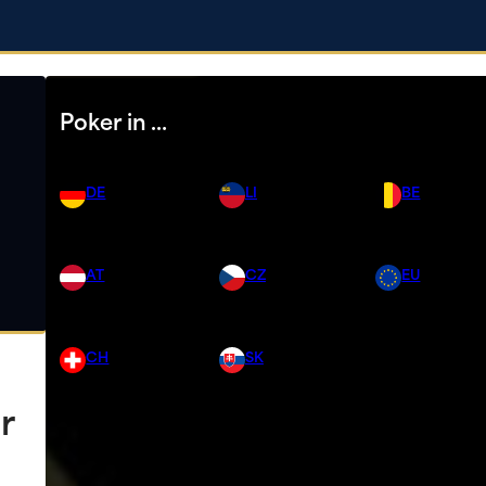
Poker in …
DE
LI
BE
AT
CZ
EU
CH
SK
r