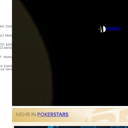
ent. Dort
WORLD
PLO Main
70; $215
O) sechs
8“ Abreu
in Event
i vor Sam
MEHR IN
POKERSTARS