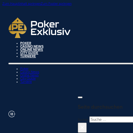
Zum Hauptinhalt springen
Zum Footer springen
POKER
CASINO NEWS
ONLINE NEWS
CITY GUIDE
TURNIERE
Poker
Casino News
Online News
City Guide
Turniere
Seite durchsuchen
Suchen
×