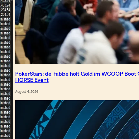
PokerStars: de_fabbe holt Gold im WCOOP Boot
HORSE Event
August 4, 2026