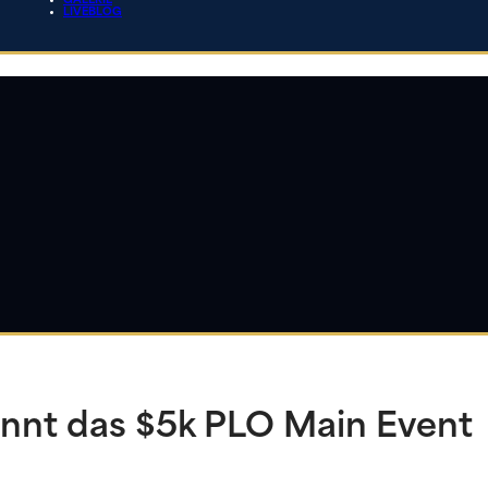
GALERIE
LIVEBLOG
innt das $5k PLO Main Event