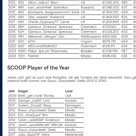
2013
43H
Viktor „Isildur1“ Blom
UK
$1.096.200
580
$
2014
44H
Ivan „vandir4rek“ Soshnikov
Russland
$1.048.000
657
$
2015
45H
Mustapha „lasagnaaammm“ Kanit
UK
$1.304.720
694
$
2016
54H
Talal „raidalot“ Shakerchi
UK
$1.468.000
824
$
2017
55H
Charlie „Epiphany77“ Carrel
UK
$1.200.899
693
$
2018
58H
Gianluca „Tankanza“ Speranza
Österreich
$1.133.160
654
$
2019
62H
Gianluca „Tankanza“ Speranza
Österreich
$1.028.203
662
$
2020
74H
Aleksandr „Alexgirs“ Girs
Weißrussland
$920.596
609
$
2021
92H
kZhh
Ungarn
$878.781
664
$
2022
95H
WElcomeINnferNO
Österreich
$1.141.511
654
$
2023
108H
Felipe „lipe piv“ Boianovsky
Brasilien
$1.036.199
587
$
2024
115H
Fakhish
Mexiko
$948.434
534
$
SCOOP Player of the Year
Jedes Jahr gibt es auch eine Rangliste, die alle Turniere der Serie bewertet. Dazu 
zweimal holen konnte, war Shaun „shaundeeb“ Deeb (2012 & 2016).
Jahr
Sieger
Land
2009
Brett „get crunk“ Richey
USA
2010
George „Jorj95“ Lind
Kanada
2011
Anders „Donald“ Berg
Norwegen
2012
Shaun „shaundeeb“ Deeb
Mexiko
2013
Eric „AceQuad“ Brix
Mexiko
2014
Calvin „cal42688“ Anderson
Mexiko
2015
Jason „JasonMercier“ Mercier
Kanada
2016
Shaun „shaundeeb“ Deeb
Mexiko
2017
João „Naza114“ Vieira
Niederlande