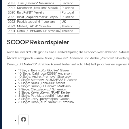
2018
Jussi „calvin7v“ Nevanlinna
Finnland
2019
Konstantin „krakukra“ Maslak
Russland
2020
Rui „RuiNF“ Ferreira
Portugal
2021
Rinat „Zapahzamazki“ Lyapin
Russland
2022
Patrick „pads1161“ Leonard
UK
2023
Mikhail „FAL1st“ Yakovlev
Thailand
2024
Denis „aDrENalin710“ Strebkov
Thailand
SCOOP Rekordspieler
Auch bei der SCOOP gibt es eine Handvoll Spieler, die sich vom Rest abheben. Aktueller
Ähnlich erfolgreich waren Calvin „cal42688“ Anderson und Andre „Premove“ Skvortsov, 
Denis „aDrENalin710“ Strebkov kommt bisher auf acht Titel, hält jedoch einen eigenen Re
11 Siege: Benny „RunGodlike“ Glaser
10 Siege: Calvin „cal42688“ Anderson
10 Siege: Andre „Premove“ Skvortsov
9 Siege: Matthew „MUSTAFABET“ Ashton
9 Siege: Niklas „Lena900“ Åstedt
9 Siege: Simon „C. Darwin“ Mattsson
9 Siege: Ole „wizowizo“ Schemion
8 Siege: Kelvin „Kelvin_FP:AR“ Kerber
8 Siege: Patrick „pads1161“ Leonard
8 Siege: Jerry „perrymejsen“ Odeen
8 Siege: Denis „aDrENalin710“ Strebkov