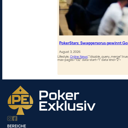
PokerStars: Swaggersorus gewinnt 
August 3, 2026
Lifestyle,
Online News
","disable_query_merge":true,"
max-pages="132" data-start="1" data-end="2">
BEREICHE