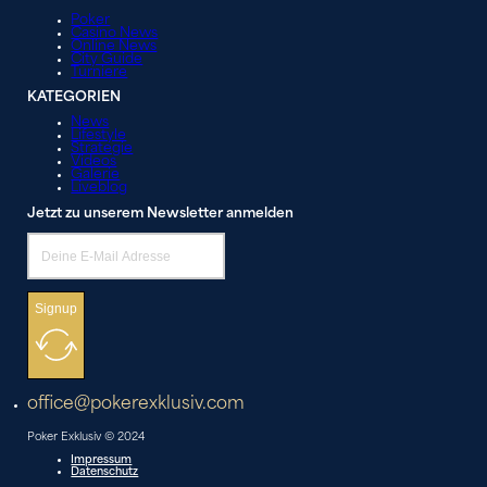
Poker
Casino News
Online News
City Guide
Turniere
KATEGORIEN
News
Lifestyle
Strategie
Videos
Galerie
Liveblog
Jetzt zu unserem Newsletter anmelden
Signup
office@pokerexklusiv.com
Poker Exklusiv © 2024
Impressum
Datenschutz