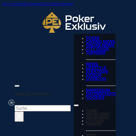
Zum Hauptinhalt springen
Zum Footer springen
POKER
CASINO NEWS
ONLINE NEWS
CITY GUIDE
TURNIERE
NEWS
LIFESTYLE
STRATEGIE
VIDEOS
LIVEBLOG
IMPRESSUM
Seite durchsuchen
DATENSCHUTZ
COOKIES
Suchen
POKER
×
CASINO NEWS
ONLINE NEWS
CITY GUIDE
TURNIERE
NEWS