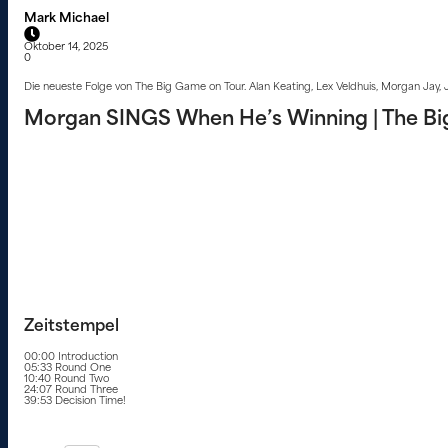
Mark Michael
Oktober 14, 2025
0
Die neueste Folge von The Big Game on Tour. Alan Keating, Lex Veldhuis, Morgan Jay,
Morgan SINGS When He’s Winning | The Big
Zeitstempel
00:00 Introduction
05:33 Round One
10:40 Round Two
24:07 Round Three
39:53 Decision Time!