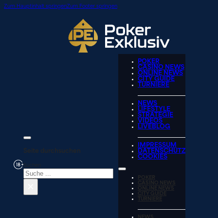
Zum Hauptinhalt springen
Zum Footer springen
POKER
CASINO NEWS
ONLINE NEWS
CITY GUIDE
TURNIERE
NEWS
LIFESTYLE
STRATEGIE
VIDEOS
LIVEBLOG
IMPRESSUM
Seite durchsuchen
DATENSCHUTZ
COOKIES
Suchen
POKER
×
CASINO NEWS
ONLINE NEWS
CITY GUIDE
TURNIERE
NEWS