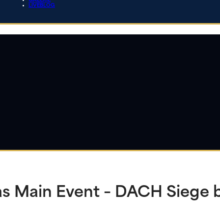
GALERIE
LIVEBLOG
das Main Event – DACH Siege 