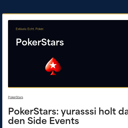
Exklusiv. Echt. Poker.
PokerStars
PokerStars
PokerStars: yurasssi holt 
den Side Events