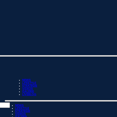
NEWS
LIFESTYLE
STRATEGIE
VIDEOS
GALERIE
LIVEBLOG
NEWS
LIFESTYLE
STRATEGIE
VIDEOS