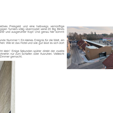
traktives Preisgeld und eine halbwegs vernünftige
gigen Turniers völlig übermüdet seine 20 Big Blinds
klarer und ausgeruhter Kopf. Und genau hier kommt
unde Nummer 1. Ein kleines Ereignis für die Welt, ein
en: Wie ist das Hotel und wie gut lässt es sich dort
 klein.“ Einige Sekunden später direkt der zweite
hnehin nur zum Schlafen oder Ausruhen. Vielleicht
s Zimmer gemacht.