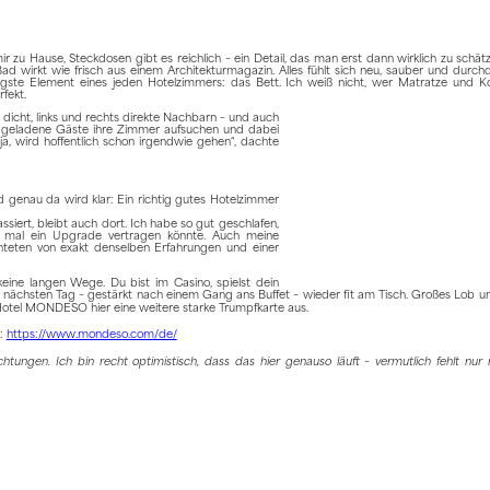
mir zu Hause, Steckdosen gibt es reichlich – ein Detail, das man erst dann wirklich zu schät
d wirkt wie frisch aus einem Architekturmagazin. Alles fühlt sich neu, sauber und durch
chtigste Element eines jeden Hotelzimmers: das Bett. Ich weiß nicht, wer Matratze und K
fekt.
 dicht, links und rechts direkte Nachbarn – und auch
al geladene Gäste ihre Zimmer aufsuchen und dabei
, wird hoffentlich schon irgendwie gehen“, dachte
Und genau da wird klar: Ein richtig gutes Hotelzimmer
iert, bleibt auch dort. Ich habe so gut geschlafen,
h mal ein Upgrade vertragen könnte. Auch meine
teten von exakt denselben Erfahrungen und einer
keine langen Wege. Du bist im Casino, spielst dein
 am nächsten Tag – gestärkt nach einem Gang ans Buffet – wieder fit am Tisch. Großes Lob 
otel MONDESO hier eine weitere starke Trumpfkarte aus.
r:
https://www.mondeso.com/de/
ungen. Ich bin recht optimistisch, dass das hier genauso läuft – vermutlich fehlt nur 