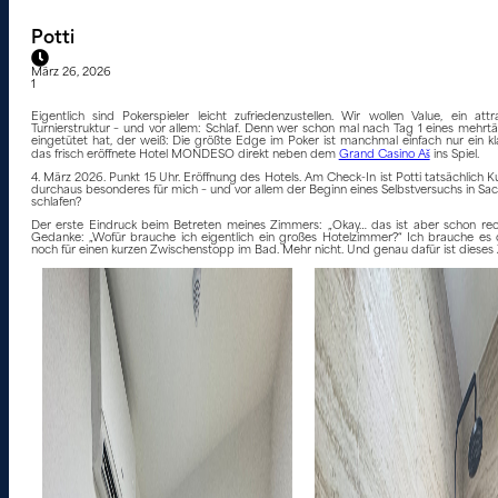
Potti
März 26, 2026
1
Eigentlich sind Pokerspieler leicht zufriedenzustellen. Wir wollen Value, ein at
Turnierstruktur – und vor allem: Schlaf. Denn wer schon mal nach Tag 1 eines mehrtä
eingetütet hat, der weiß: Die größte Edge im Poker ist manchmal einfach nur ein 
das frisch eröffnete Hotel MONDESO direkt neben dem
Grand Casino Aš
ins Spiel.
4. März 2026. Punkt 15 Uhr. Eröffnung des Hotels. Am Check-In ist Potti tatsächlich K
durchaus besonderes für mich – und vor allem der Beginn eines Selbstversuchs in Sach
schlafen?
Der erste Eindruck beim Betreten meines Zimmers: „Okay… das ist aber schon recht
Gedanke: „Wofür brauche ich eigentlich ein großes Hotelzimmer?“ Ich brauche es o
noch für einen kurzen Zwischenstopp im Bad. Mehr nicht. Und genau dafür ist diese