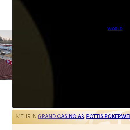
WORLD
MEHR IN
GRAND CASINO AŠ
,
POTTIS POKERWE