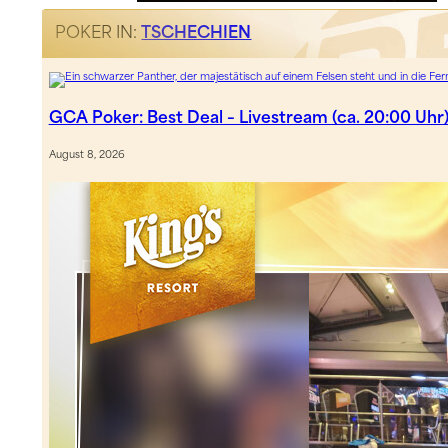
POKER IN:
TSCHECHIEN
GCA Poker: Best Deal – Livestream (ca. 20:00 Uhr
August 8, 2026