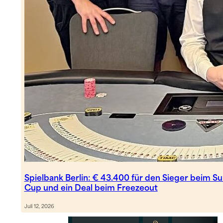
Spielbank Berlin: € 43.400 für den Sieger beim 
Cup und ein Deal beim Freezeout
Juli 12, 2026