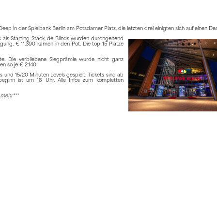
eep in der Spielbank Berlin am Potsdamer Platz, die letzten drei einigten sich auf einen Dea
s als Starting Stack, de Blinds wurden durchgehend
ligung, € 11.390 kamen in den Pot. Die top 15 Plätze
e. Die verbliebene Siegprämie wurde nicht ganz
en so je € 2.140.
 und 15/20 Minuten Levels gespielt. Tickets sind ab
beginn ist um 18 Uhr. Alle Infos zum kompletten
 mehr***