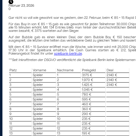
Februar 23, 2026
0
Gar nicht so voll wie gewohnt war es gestern, den 22. Februar, beim € 85 + 15 Rapid D
Für das Buy-In von € 85 + 15 gab es wie gewohnt für jeden Teilnehmer 30.000 Chip
alle 15 Minuten erhöht. Mit 134 Entries blieb man hinter der durchschnittlichen Betei
waren bezahlt, € 3.175 warteten auf den Sieger.
Auf der Bubble gab es einen kleinen Deal, der dem Bubble Boy € 150 beschert
ausgespielt, die letzten drei teilten das verbliebene Geld zu gleichen Teilen und kasiert
Mit dem € 85 + 15 Survivor eröffnet man die Woche, wie immer wird mit 25.000 Chips
17:30 Uhr in der Spielbank erhältlich. Die Cash Games starten ab € 2/2, Spiel
Pokerangebot findet Ihr unter
spielbank-berlin.de
.
***Seit Inkrafttreten der DSGVO veröffentlicht die Spielbank Berlin keine Spielernamen
Platz
Vorname
Nachname
Preisgeld
Deal
1
Spieler
1
3.175 €
2.140 €
2
Spieler
2
1.970 €
2.140 €
3
Spieler
3
1.425 €
2.140 €
4
Spieler
4
1.045 €
5
Spieler
5
780 €
6
Spieler
6
595 €
7
Spieler
7
460 €
8
Spieler
8
360 €
9
Spieler
9
290 €
10
Spieler
10
235 €
11
Spieler
11
235 €
12
Spieler
12
235 €
13
Spieler
13
195 €