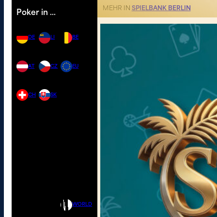
MEHR IN
SPIELBANK BERLIN
Poker in …
DE
LI
BE
AT
CZ
EU
CH
SK
WORLD