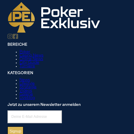
BEREICHE
Poker
Casino News
Online News
City Guide
Turniere
KATEGORIEN
News
Lifestyle
Strategie
Videos
Galerie
Liveblog
Jetzt zu unserem Newsletter anmelden
Signup