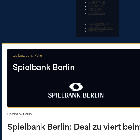
LIFESTYLE
STRATEGIE
VIDEOS
LIVEBLOG
IMPRESSUM
DATENSCHUTZ
COOKIES
Exklusiv. Echt. Poker.
Spielbank Berlin
Spielbank Berlin
Spielbank Berlin: Deal zu viert be