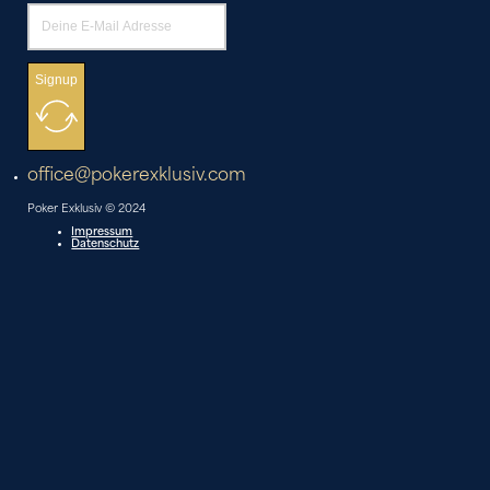
Signup
office@pokerexklusiv.com
Poker Exklusiv © 2024
Impressum
Datenschutz