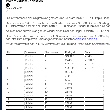
Pokerexklusiv Redaktion
März 23, 2026
0
Die letzten vier Spieler einigten sich gestern, den 23. März, beim € 85 + 15 Rapid Deep
Das Buy-In von € 85 + 15 brachte jedem Starter wie immer 30.000 Chips als Starting 
18 Plätze waren bezahlt, der Sieger hätte € 3.950 erhalten. Auf der Bubble gab es d
Als man noch zu viert war, gab es wieder einen Deal, der Sieger kassierte € 2.540, de
Heute Abend steht wieder das € 85 + 15 Survivor an, wie immer wird mit 25.000 Chips 
Alle Infos zum kompletten Pokerangebot findet Ihr unter
spielbank-berlin.de
.
***Seit Inkrafttreten der DSGVO veröffentlicht die Spielbank Berlin keine Spielernamen
Platz
Vorname
Nachname
Preisgeld
Deal
1
Spieler
1
3.950 €
2.540 €
2
Spieler
2
2.440 €
2.390 €
3
Spieler
3
1.755 €
2.185 €
4
Spieler
4
1.285 €
2.165 €
5
Spieler
5
960 €
6
Spieler
6
730 €
7
Spieler
7
565 €
8
Spieler
8
440 €
9
Spieler
9
350 €
10
Spieler
10
285 €
11
Spieler
11
285 €
12
Spieler
12
285 €
13
Spieler
13
235 €
14
Spieler
14
235 €