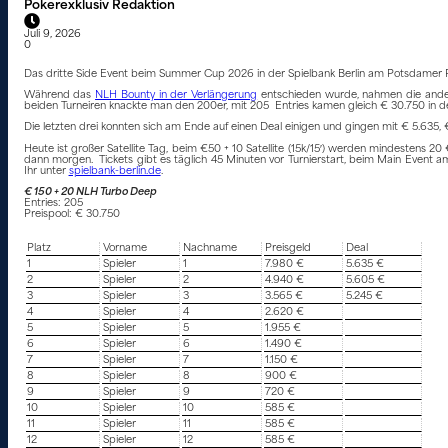
Pokerexklusiv Redaktion
Juli 9, 2026
0
Das dritte Side Event beim Summer Cup 2026 in der Spielbank Berlin am Potsdamer Plat
Während das
NLH Bounty in der Verlängerung
entschieden wurde, nahmen die andere
beiden Turneiren knackte man den 200er, mit 205 Entries kamen gleich € 30.750 in den
Die letzten drei konnten sich am Ende auf einen Deal einigen und gingen mit € 5.635, 
Heute ist großer Satellite Tag, beim €50 + 10 Satellite (15k/15′) werden mindesten
dann morgen. Tickets gibt es täglich 45 Minuten vor Turnierstart, beim Main Event
Ihr unter
spielbank-berlin.de
.
€ 150 + 20 NLH Turbo Deep
Entries: 205
Preispool: € 30.750
Platz
Vorname
Nachname
Preisgeld
Deal
1
Spieler
1
7.980 €
5.635 €
2
Spieler
2
4.940 €
5.605 €
3
Spieler
3
3.565 €
5.245 €
4
Spieler
4
2.620 €
5
Spieler
5
1.955 €
6
Spieler
6
1.490 €
7
Spieler
7
1.150 €
8
Spieler
8
900 €
9
Spieler
9
720 €
10
Spieler
10
585 €
11
Spieler
11
585 €
12
Spieler
12
585 €