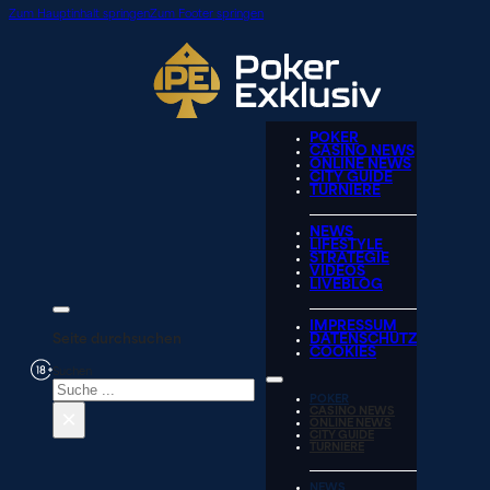
Zum Hauptinhalt springen
Zum Footer springen
POKER
CASINO NEWS
ONLINE NEWS
CITY GUIDE
TURNIERE
NEWS
LIFESTYLE
STRATEGIE
VIDEOS
LIVEBLOG
IMPRESSUM
Seite durchsuchen
DATENSCHUTZ
COOKIES
Suchen
POKER
×
CASINO NEWS
ONLINE NEWS
CITY GUIDE
TURNIERE
NEWS