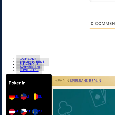
0
COMMEN
CASH GAME
SPIELBANK BERLIN
SUMMER CUP
TAGESTURNIER
TURNIERPLAN
MEHR IN
SPIELBANK BERLIN
Poker in …
DE
LI
BE
AT
CZ
EU