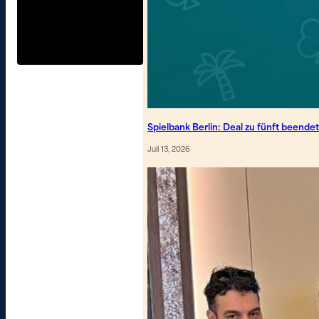
Spielbank Berlin: Deal zu fünft been
Juli 13, 2026