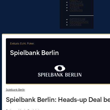
LIFESTYLE
STRATEGIE
VIDEOS
LIVEBLOG
IMPRESSUM
DATENSCHUTZ
COOKIES
Exklusiv. Echt. Poker.
Spielbank Berlin
Spielbank Berlin
Spielbank Berlin: Heads-up Deal b