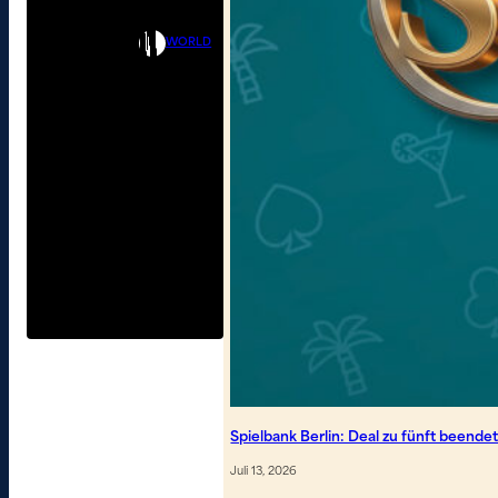
WORLD
Spielbank Berlin: Deal zu fünft been
Juli 13, 2026