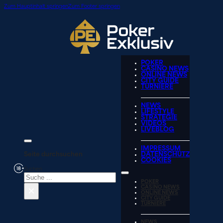
Zum Hauptinhalt springen
Zum Footer springen
POKER
CASINO NEWS
ONLINE NEWS
CITY GUIDE
TURNIERE
NEWS
LIFESTYLE
STRATEGIE
VIDEOS
LIVEBLOG
IMPRESSUM
Seite durchsuchen
DATENSCHUTZ
COOKIES
Suchen
POKER
×
CASINO NEWS
ONLINE NEWS
CITY GUIDE
TURNIERE
NEWS