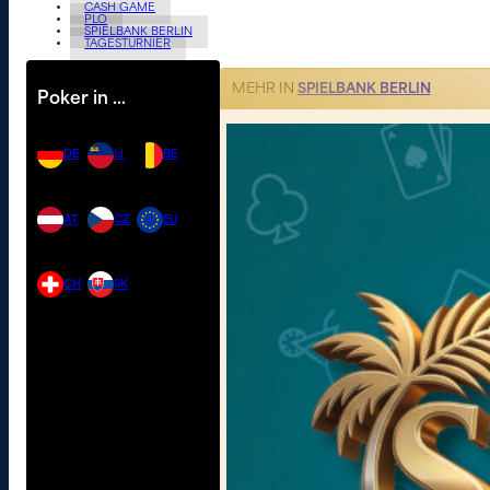
CASH GAME
PLO
SPIELBANK BERLIN
TAGESTURNIER
MEHR IN
SPIELBANK BERLIN
Poker in …
DE
LI
BE
AT
CZ
EU
CH
SK