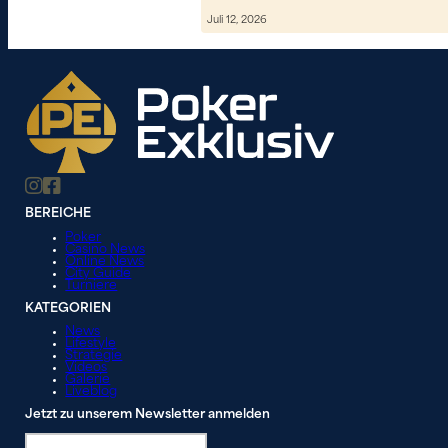
Juli 12, 2026
BEREICHE
Poker
Casino News
Online News
City Guide
Turniere
KATEGORIEN
News
Lifestyle
Strategie
Videos
Galerie
Liveblog
Jetzt zu unserem Newsletter anmelden