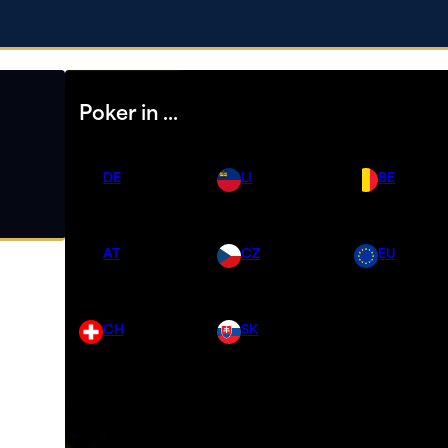
Poker in …
DE
LI
BE
AT
CZ
EU
CH
SK