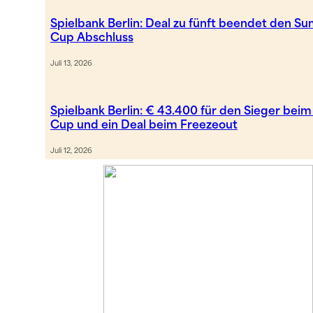
Spielbank Berlin: Deal zu fünft beendet den 
Cup Abschluss
Juli 13, 2026
Spielbank Berlin: € 43.400 für den Sieger be
Cup und ein Deal beim Freezeout
Juli 12, 2026