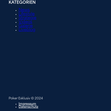
KATEGORIEN
News
Lifestyle
Strategie
Videos
Galerie
Liveblog
Poker Exklusiv © 2024
Impressum
Datenschutz