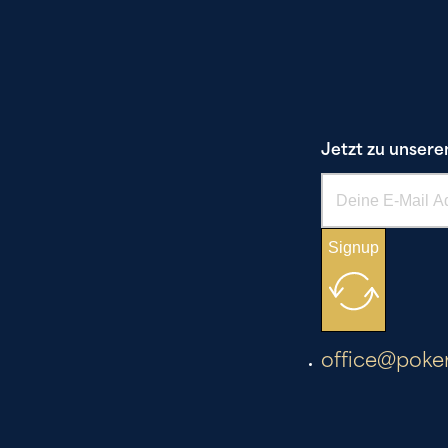
Jetzt zu unser
Signup
office@poker