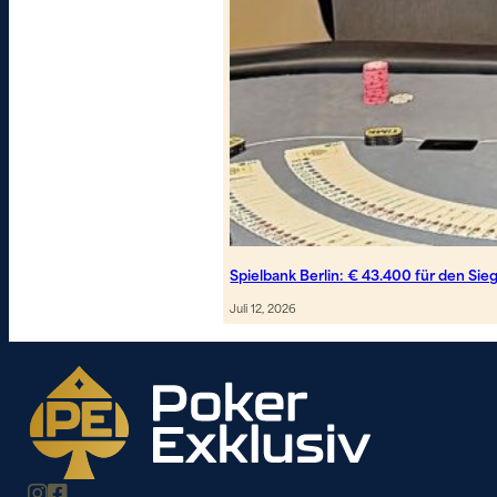
Spielbank Berlin: € 43.400 für den S
Juli 12, 2026