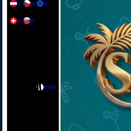
AT
CZ
EU
CH
SK
WORLD