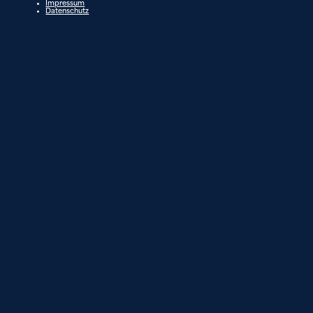
Impressum
Datenschutz