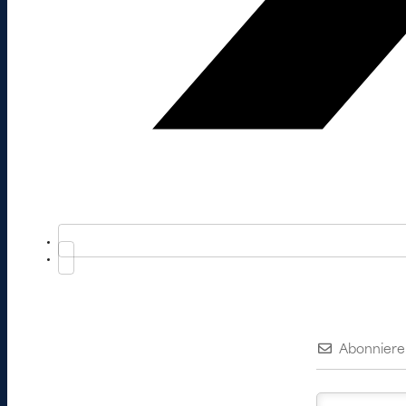
Abonniere