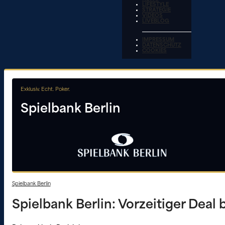
LIFESTYLE
STRATEGIE
VIDEOS
LIVEBLOG
IMPRESSUM
DATENSCHUTZ
COOKIES
Exklusiv. Echt. Poker.
Spielbank Berlin
Spielbank Berlin
Spielbank Berlin: Vorzeitiger Deal