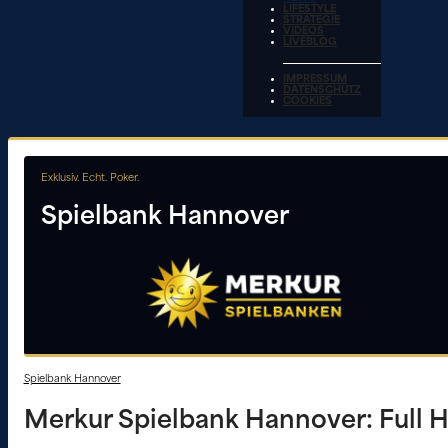
LIFESTYLE
STRATEGIE
VIDEOS
LIVEBLOG
IMPRESSUM
DATENSCHUTZ
COOKIES
Exklusiv. Echt. Poker.
Spielbank Hannover
Spielbank Hannover
Merkur Spielbank Hannover: Full H