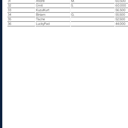
31
Andre
M.
60.500
32
Ümit
S.
60.000
33
KuzulKurt
56.500
34
Biniam
G.
55.500
35
Tische
52.500
36
LuckyPad
44.000