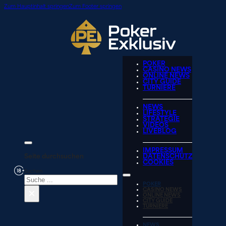
Zum Hauptinhalt springen
Zum Footer springen
POKER
CASINO NEWS
ONLINE NEWS
CITY GUIDE
TURNIERE
NEWS
LIFESTYLE
STRATEGIE
VIDEOS
LIVEBLOG
IMPRESSUM
Seite durchsuchen
DATENSCHUTZ
COOKIES
Suchen
POKER
×
CASINO NEWS
ONLINE NEWS
CITY GUIDE
TURNIERE
NEWS