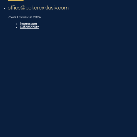
office@pokerexklusiv.com
Poker Exklusiv © 2024
Impressum
Datenschutz