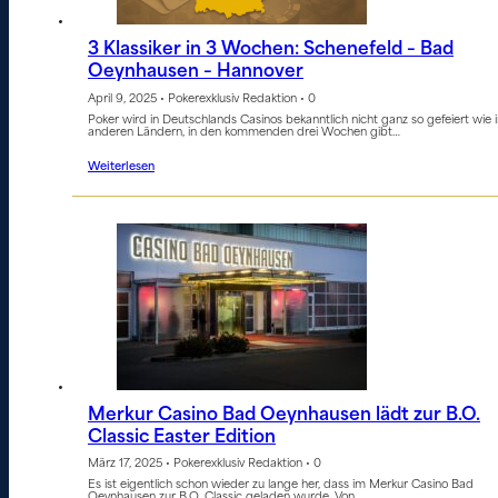
3 Klassiker in 3 Wochen: Schenefeld – Bad
Oeynhausen – Hannover
April 9, 2025 • Pokerexklusiv Redaktion • 0
Poker wird in Deutschlands Casinos bekanntlich nicht ganz so gefeiert wie 
anderen Ländern, in den kommenden drei Wochen gibt…
Weiterlesen
Merkur Casino Bad Oeynhausen lädt zur B.O.
Classic Easter Edition
März 17, 2025 • Pokerexklusiv Redaktion • 0
Es ist eigentlich schon wieder zu lange her, dass im Merkur Casino Bad
Oeynhausen zur B.O. Classic geladen wurde. Von…