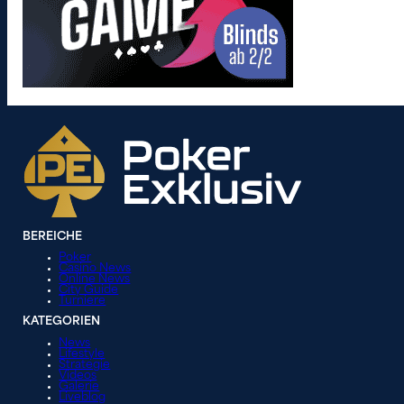
BEREICHE
Poker
Casino News
Online News
City Guide
Turniere
KATEGORIEN
News
Lifestyle
Strategie
Videos
Galerie
Liveblog