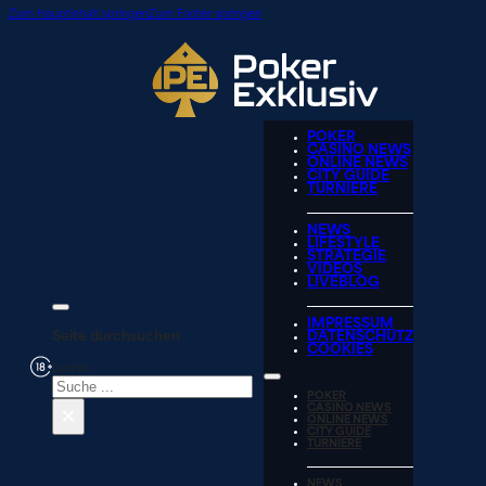
Zum Hauptinhalt springen
Zum Footer springen
POKER
CASINO NEWS
ONLINE NEWS
CITY GUIDE
TURNIERE
NEWS
LIFESTYLE
STRATEGIE
VIDEOS
LIVEBLOG
IMPRESSUM
Seite durchsuchen
DATENSCHUTZ
COOKIES
Suchen
POKER
×
CASINO NEWS
ONLINE NEWS
CITY GUIDE
TURNIERE
NEWS