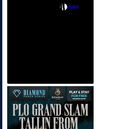
WORLD