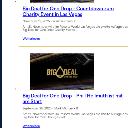
Big Deal for One Drop – Countdown zum
Charity Event in Las Vegas
November 12, 2025 • Mark Michael • 0
Am 21. November wird im Resorts World Las Vegas die zweite Auflage des
Big Deal for One Drop Charity Events…
Weiterlesen
Big Deal for One Drop – Phill Hellmuth ist mit
am Start
September 25, 2025 • Mark Michael • 0
Am 21. November wird im Resorts World Las Vegas die zweite Auflage des
Big Deal for One Drop gespielt.
Weiterlesen