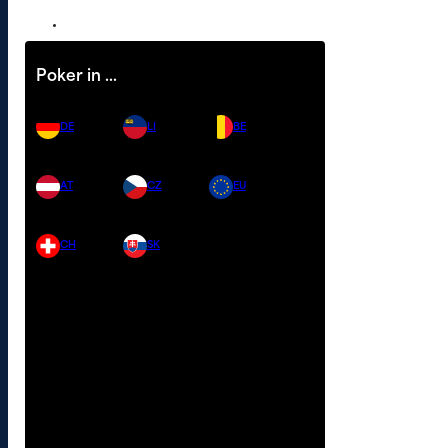
Poker in …
DE
LI
BE
AT
CZ
EU
CH
SK