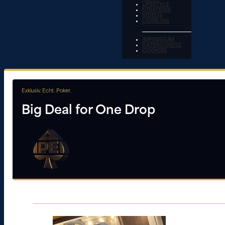
LIFESTYLE
STRATEGIE
VIDEOS
LIVEBLOG
IMPRESSUM
DATENSCHUTZ
COOKIES
Exklusiv. Echt. Poker.
Big Deal for One Drop