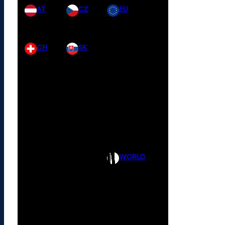
AT
CZ
EU
CH
SK
WORLD