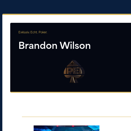
Exklusiv. Echt. Poker.
Brandon Wilson