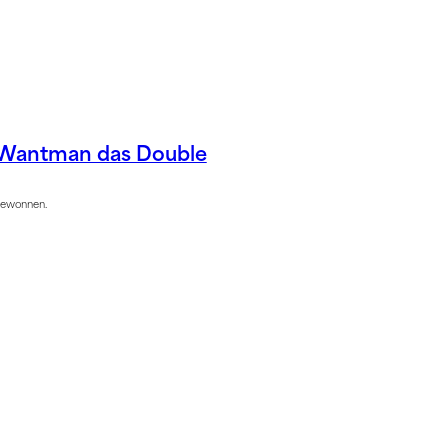
 Wantman das Double
gewonnen.