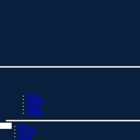
NEWS
LIFESTYLE
STRATEGIE
VIDEOS
GALERIE
LIVEBLOG
NEWS
LIFESTYLE
STRATEGIE
VIDEOS