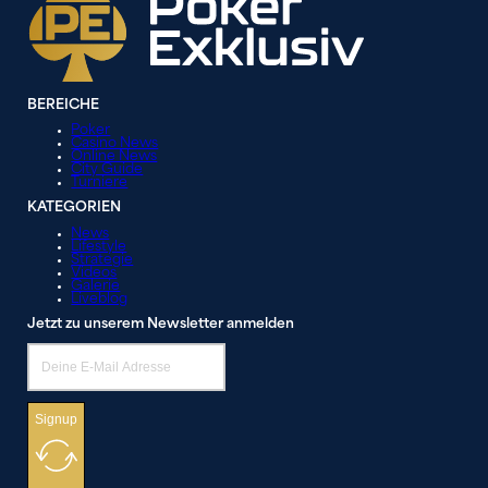
BEREICHE
Poker
Casino News
Online News
City Guide
Turniere
KATEGORIEN
News
Lifestyle
Strategie
Videos
Galerie
Liveblog
Jetzt zu unserem Newsletter anmelden
Signup