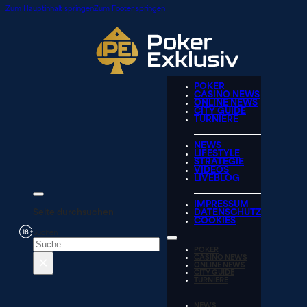
Zum Hauptinhalt springen
Zum Footer springen
POKER
CASINO NEWS
ONLINE NEWS
CITY GUIDE
TURNIERE
NEWS
LIFESTYLE
STRATEGIE
VIDEOS
LIVEBLOG
IMPRESSUM
Seite durchsuchen
DATENSCHUTZ
COOKIES
Suchen
POKER
×
CASINO NEWS
ONLINE NEWS
CITY GUIDE
TURNIERE
NEWS