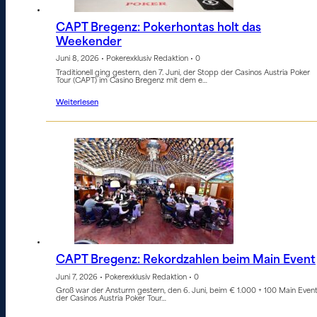
CAPT Bregenz: Pokerhontas holt das
Weekender
Juni 8, 2026 • Pokerexklusiv Redaktion • 0
Traditionell ging gestern, den 7. Juni, der Stopp der Casinos Austria Poker
Tour (CAPT) im Casino Bregenz mit dem e…
Weiterlesen
CAPT Bregenz: Rekordzahlen beim Main Event
Juni 7, 2026 • Pokerexklusiv Redaktion • 0
Groß war der Ansturm gestern, den 6. Juni, beim € 1.000 + 100 Main Even
der Casinos Austria Poker Tour…