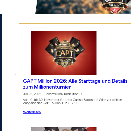
CAPT Million 2026: Alle Starttage und Details
zum Millionenturnier
Juli 26, 2026 • Pokerexklusiv Redaktion • 0
Von 19. bis 30. November lädt das Casino Baden bei Wien zur dritten
Ausgabe der CAPT Million. Für € 500…
Weiterlesen