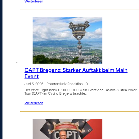
Weiterlesen
CAPT Bregenz: Starker Auftakt beim Main
Event
Juni 6, 2026 • Pokerexklusiv Redaktion • 0
Der erste Flight beim € 1.000 + 100 Main Event der Casinos Austria Poker
Tour (CAPT) im Casino Bregenz brachte…
Weiterlesen