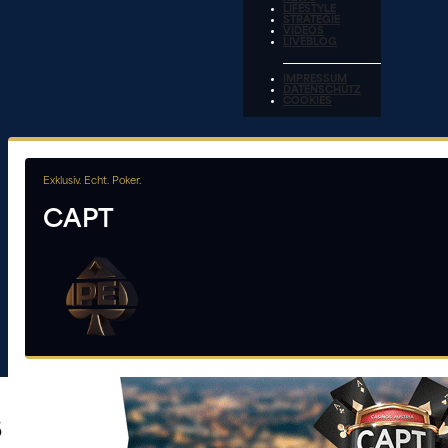
LIFESTYLE
STRATEGIE
VIDEOS
LIVEBLOG
IMPRESSUM
DATENSCHUTZ
COOKIES
Exklusiv. Echt. Poker.
CAPT