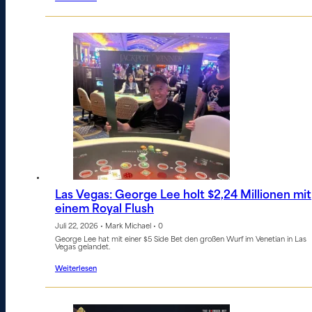
Las Vegas: George Lee holt $2,24 Millionen mit
einem Royal Flush
Juli 22, 2026 • Mark Michael • 0
George Lee hat mit einer $5 Side Bet den großen Wurf im Venetian in Las
Vegas gelandet.
Weiterlesen