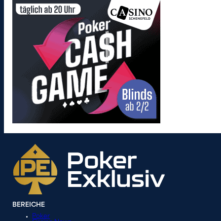
BEREICHE
Poker