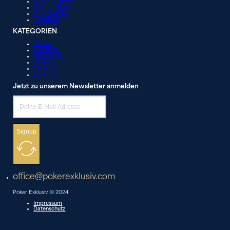
Casino News
Online News
City Guide
Turniere
KATEGORIEN
News
Lifestyle
Strategie
Videos
Galerie
Liveblog
Jetzt zu unserem Newsletter anmelden
Signup
office@pokerexklusiv.com
Poker Exklusiv © 2024
Impressum
Datenschutz